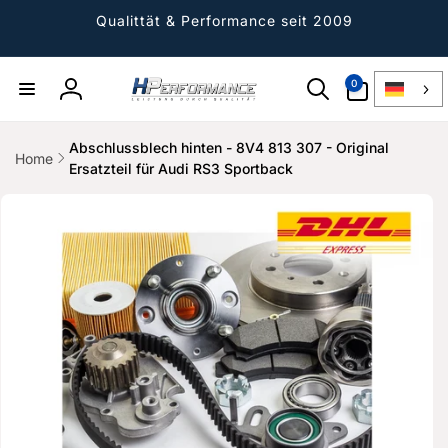
Direkt
zum
Qualittät & Performance seit 2009
Inhalt
0
0
Artikel
Einloggen
Abschlussblech hinten - 8V4 813 307 - Original
Home
Ersatzteil für Audi RS3 Sportback
ktinformationen
gen