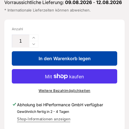
Vorraussichtliche Lieferung:
09.08.2026
-
12.08.2026
* Internationale Lieferzeiten können abweichen.
Anzahl
Erhöhe
die
Verringere
Menge
die
für
In den Warenkorb legen
Menge
Abschlussblech
für
hinten
Abschlussblech
-
hinten
8V4
-
813
8V4
Weitere Bezahlmöglichkeiten
307
813
-
307
Abholung bei
HPerformance GmbH
verfügbar
Original
-
Gewöhnlich fertig in 2 - 4 Tagen
Ersatzteil
Original
für
Ersatzteil
Shop-Informationen anzeigen
Audi
für