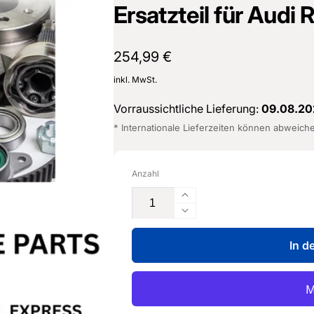
Ersatzteil für Audi
Normaler
254,99 €
Preis
inkl. MwSt.
Vorraussichtliche Lieferung:
09.08.20
* Internationale Lieferzeiten können abweich
Anzahl
Erhöhe
die
Verringere
Menge
die
für
In d
Menge
Achslenker
für
-
Achslenker
5Q0
-
505
5Q0