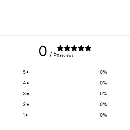
free of cha
No Spam, just add
Email
0
SIGN ME 
/ 5
0 reviews
NO, THAN
5
0
%
4
0
%
3
0
%
2
0
%
1
0
%