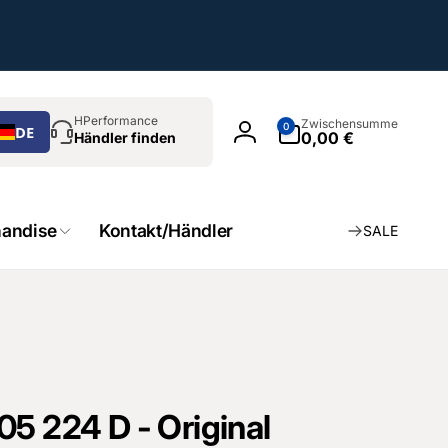
chen
0
HPerformance
Zwischensumme
0
DE
Artikel
0,00 €
Händler finden
Einloggen
andise
Kontakt/Händler
SALE
5 224 D - Original