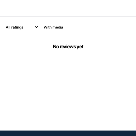
With media
No reviews yet