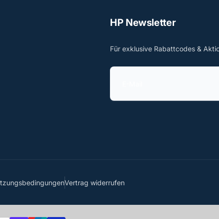
HP Newsletter
Für exklusive Rabattcodes & Akti
E
-
M
a
i
l
utzungsbedingungen
Vertrag widerrufen