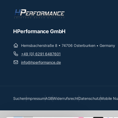
HPerformance GmbH
Hemsbacherstraße 8 • 74706 Osterburken • Germany
+49 (0) 6291 6487601
info@hperformance.de
Suchen
Impressum
AGB
Widerrufsrecht
Datenschutz
Mobile N