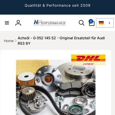
Direkt
zum
Qualittät & Performance seit 2009
Inhalt
0
0
Artikel
Einloggen
Achsöl - G 052 145 S2 - Original Ersatzteil für Audi
Home
RS3 8Y
ktinformationen
gen