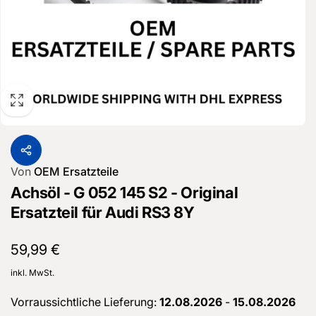
Von
OEM Ersatzteile
Achsöl - G 052 145 S2 - Original
Ersatzteil für Audi RS3 8Y
Normaler
59,99 €
Preis
inkl. MwSt.
Vorraussichtliche Lieferung:
12.08.2026
-
15.08.2026