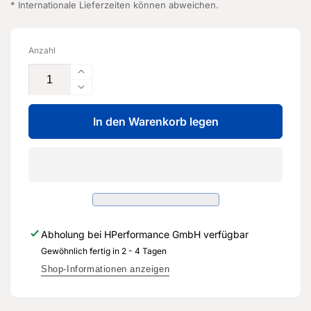
* Internationale Lieferzeiten können abweichen.
Anzahl
Erhöhe
die
Verringere
Menge
die
für
In den Warenkorb legen
Menge
Achsöl
für
-
Achsöl
G
-
052
G
145
052
S2
145
-
S2
Abholung bei
HPerformance GmbH
verfügbar
Original
-
Ersatzteil
Gewöhnlich fertig in 2 - 4 Tagen
Original
für
Ersatzteil
Shop-Informationen anzeigen
Audi
für
RS3
Audi
8Y