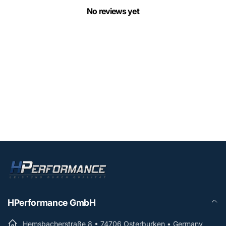
No reviews yet
HPerformance GmbH
Hemsbacherstraße 8 • 74706 Osterburken • Germany