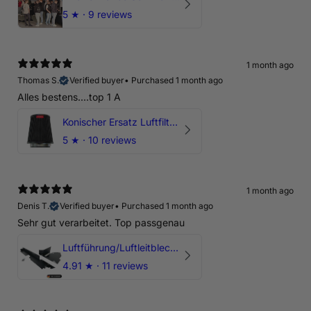
5
★ ·
9 reviews
1 month ago
Thomas S.
Verified buyer
•
Purchased 1 month ago
Alles bestens....top 1 A
Konischer Ersatz Luftfilter Pilz - 4" & 5" Offene Ansaugung
5
★ ·
10 reviews
1 month ago
Denis T.
Verified buyer
•
Purchased 1 month ago
Sehr gut verarbeitet. Top passgenau
Luftführung/Luftleitblech 5" 125mm offene Ansaugung HPerformance
4.91
★ ·
11 reviews