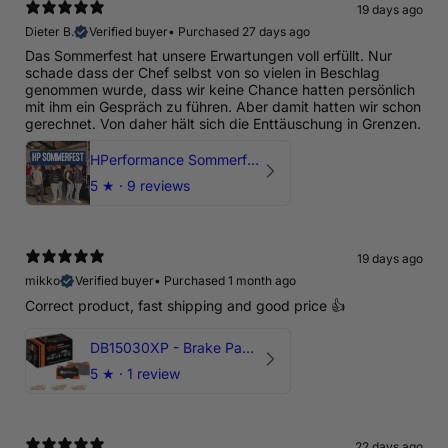
19 days ago
Dieter B.
Verified buyer
•
Purchased 27 days ago
Das Sommerfest hat unsere Erwartungen voll erfüllt. Nur
schade dass der Chef selbst von so vielen in Beschlag
genommen wurde, dass wir keine Chance hatten persönlich
mit ihm ein Gespräch zu führen. Aber damit hatten wir schon
gerechnet. Von daher hält sich die Enttäuschung in Grenzen.
HPerformance Sommerfest 2026
5
★ ·
9 reviews
19 days ago
mikko
Verified buyer
•
Purchased 1 month ago
Correct product, fast shipping and good price 👍
DB15030XP - Brake Pads Xtreme Performance | Front Axle
5
★ ·
1 review
22 days ago