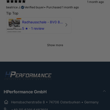
1 month ago
beatrice J.
Verified buyer
•
Purchased 1 month ago
Tip Top
Radhausschale - 8V0 821 191 C - Original Ersatzteil für Audi RS3 Sportback
5
★ ·
1 review
Show more
HPerformance GmbH
Hemsbacherstraße 8 • 74706 Osterburken • Germany
+49 (0) 6291 6487601