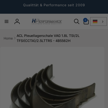
Direkt
zum
Qualittät & Performance seit 2009
Inhalt
0
0
Artikel
Einloggen
ACL Pleuellagerschale VAG 1.8L TSI/2L
Home
TFSI(CCTA)/2.5LTTRS - 4B5562H
ktinformationen
gen