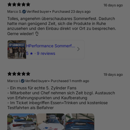
16 days ago
Marco S.
Verified buyer
•
Purchased 23 days ago
Tolles, angenehm überschaubares Sommerfest. Dadurch
hatte man genügend Zeit, sich die Produkte in Ruhe
anzusehen und den Einbau direkt vor Ort zu besprechen.
Gerne wieder! 👌
HPerformance Sommerfest 2026
5
★ ·
9 reviews
19 days ago
Marco I.
Verified buyer
•
Purchased 1 month ago
- Ein muss für echte 5. Zylinder Fans
- Mitarbeiter und Chef nehmen sich Zeit bzgl. Austausch
von Erfahrungspunkten und Kaufberatung
- Im Ticket inbegriffen Essen+Trinken und kostenlose
Testfahrten als Beifahrer