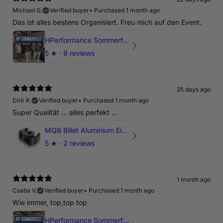
Michael G.
Verified buyer
•
Purchased 1 month ago
Das ist alles bestens Organisiert. Freu mich auf den Event.
HPerformance Sommerfest 2026
5
★ ·
9 reviews
25 days ago
Dirk K.
Verified buyer
•
Purchased 1 month ago
Super Qualität ... alles perfekt ...
MQB Billet Aluminium Einsatz Drehmomentstütze - DOGBONE für Audi RS3, TTRS, RSQ3
5
★ ·
2 reviews
1 month ago
Csaba V.
Verified buyer
•
Purchased 1 month ago
Wie immer, top,top top
HPerformance Sommerfest 2026