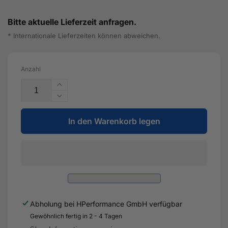
Bitte aktuelle Lieferzeit anfragen.
* Internationale Lieferzeiten können abweichen.
Anzahl
Erhöhe
die
Verringere
Menge
die
für
In den Warenkorb legen
Menge
ACL
für
Pleuellagerschale
ACL
VAG
Pleuellagerschale
1.8L
VAG
TSI/2L
1.8L
TFSI(CCTA)/2.5LTTRS
TSI/2L
-
TFSI(CCTA)/2.5LTTRS
Abholung bei
HPerformance GmbH
verfügbar
4B5562H
-
Gewöhnlich fertig in 2 - 4 Tagen
4B5562H