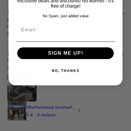
exclusive deals and discounts! No worries - it's
free of charge!
15 days ago
No Spam, just added value
RS3 8P
Email
Marcin J.
Verified buyer
Store review
Polecam !
SIGN ME UP!
15 days ago
Marcin J.
Verified buyer
•
Purchased 27 days ago
Świetnie spedzony czas , Pozdrawiam
NO, THANKS
HPerformance Sommerfest 2026
5
★ ·
9 reviews