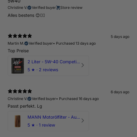
5w40
Christine V.
Verified buyer
Store review
Alles bestens 😊👍🏻
5 days ago
Martin M.
Verified buyer
•
Purchased 13 days ago
Top Preise
2 Liter - 5W-40 Competition 300V Motul Motoröl
5
★ ·
2 reviews
6 days ago
Christine V.
Verified buyer
•
Purchased 16 days ago
Passt perfekt. Lg
MANN Motorölfilter - Audi RS3 TTRS RSQ3 VZ5 - DAZ DNW
5
★ ·
1 review