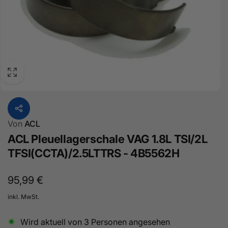
Von
ACL
ACL Pleuellagerschale VAG 1.8L TSI/2L
TFSI(CCTA)/2.5LTTRS - 4B5562H
Normaler
95,99 €
Preis
inkl. MwSt.
Wird aktuell von
3
Personen angesehen