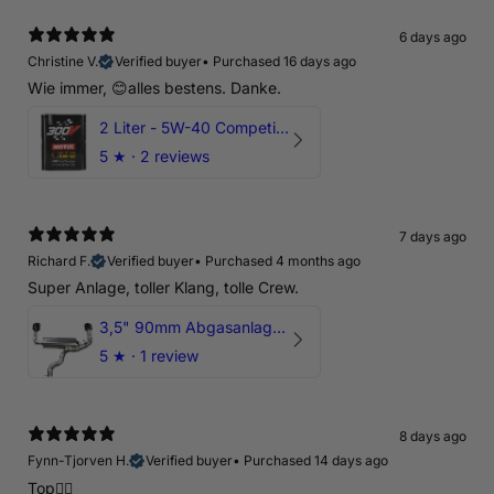
6 days ago
Christine V.
Verified buyer
•
Purchased 16 days ago
Wie immer, 😊alles bestens. Danke.
2 Liter - 5W-40 Competition 300V Motul Motoröl
5
★ ·
2 reviews
7 days ago
Richard F.
Verified buyer
•
Purchased 4 months ago
Super Anlage, toller Klang, tolle Crew.
3,5" 90mm Abgasanlage AUDI RSQ3 DNWA 2.5 TFSI
5
★ ·
1 review
8 days ago
Fynn-Tjorven H.
Verified buyer
•
Purchased 14 days ago
Top👍🏼