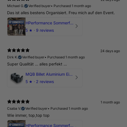
Michael G.
Verified buyer
•
Purchased 1 month ago
Das ist alles bestens Organisiert. Freu mich auf den Event.
HPerformance Sommerfest 2026
5
★ ·
9 reviews
24 days ago
Dirk K.
Verified buyer
•
Purchased 1 month ago
Super Qualität ... alles perfekt ...
MQB Billet Aluminium Einsatz Drehmomentstütze - DOGBONE für Audi RS3, TTRS, RSQ3
5
★ ·
2 reviews
1 month ago
Csaba V.
Verified buyer
•
Purchased 1 month ago
Wie immer, top,top top
HPerformance Sommerfest 2026