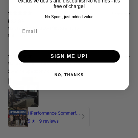
exclusive deals and discounts! No worries - it's
free of charge!
15 days ago
No Spam, just added value
RS3 8P
Email
Marcin J.
Verified buyer
Store review
Polecam !
SIGN ME UP!
15 days ago
Marcin J.
Verified buyer
•
Purchased 26 days ago
Świetnie spedzony czas , Pozdrawiam
NO, THANKS
HPerformance Sommerfest 2026
5
★ ·
9 reviews