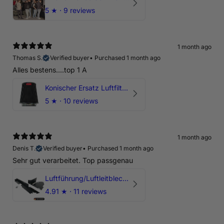
5
★ ·
9 reviews
1 month ago
Thomas S.
Verified buyer
•
Purchased 1 month ago
Alles bestens....top 1 A
Konischer Ersatz Luftfilter Pilz - 4" & 5" Offene Ansaugung
5
★ ·
10 reviews
1 month ago
Denis T.
Verified buyer
•
Purchased 1 month ago
Sehr gut verarbeitet. Top passgenau
Luftführung/Luftleitblech 5" 125mm offene Ansaugung HPerformance
4.91
★ ·
11 reviews