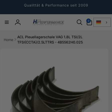
Direkt
zum
Qualittät & Performance seit 2009
Inhalt
0
0
Artikel
Einloggen
ACL Pleuellagerschale VAG 1.8L TSI/2L
Home
TFSI(CCTA)/2.5LTTRS - 4B5562H0.025
ktinformationen
gen