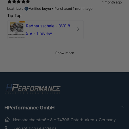
1 month ago
beatrice J.
Verified buyer
•
Purchased 1 month ago
Tip Top
Radhausschale - 8V0 821 191 C - Original Ersatzteil für Audi RS3 Sportback
5
★ ·
1 review
Show more
HPerformance GmbH
Hemsbacherstraße 8 • 74706 Osterburken • Germany
+49 (0) 6291 6487601