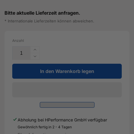
Bitte aktuelle Lieferzeit anfragen.
* Internationale Lieferzeiten können abweichen.
Anzahl
Erhöhe
die
Verringere
Menge
die
für
In den Warenkorb legen
Menge
ACL
für
Pleuellagerschale
ACL
VAG
Pleuellagerschale
1.8L
VAG
TSI/2L
1.8L
TFSI(CCTA)/2.5LTTRS
TSI/2L
-
TFSI(CCTA)/2.5LTTRS
Abholung bei
HPerformance GmbH
verfügbar
4B5562H0.025
-
Gewöhnlich fertig in 2 - 4 Tagen
4B5562H0.025