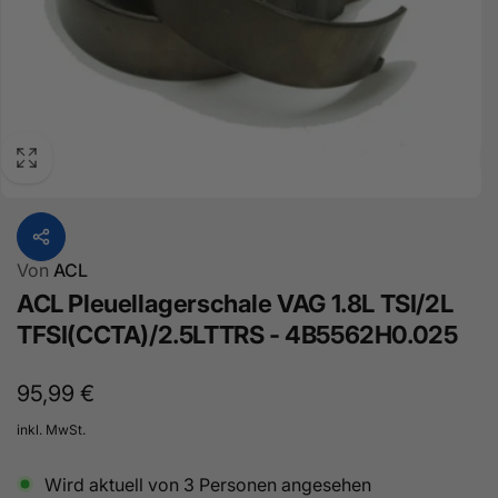
Von
ACL
ACL Pleuellagerschale VAG 1.8L TSI/2L
TFSI(CCTA)/2.5LTTRS - 4B5562H0.025
Normaler
95,99 €
Preis
inkl. MwSt.
Wird aktuell von
3
Personen angesehen