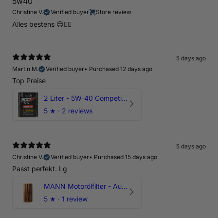
5w40
Christine V.
Verified buyer
Store review
Alles bestens 😊👍🏻
5 days ago
Martin M.
Verified buyer
•
Purchased 12 days ago
Top Preise
2 Liter - 5W-40 Competition 300V Motul Motoröl
5
★ ·
2 reviews
5 days ago
Christine V.
Verified buyer
•
Purchased 15 days ago
Passt perfekt. Lg
MANN Motorölfilter - Audi RS3 TTRS RSQ3 VZ5 - DAZ DNW
5
★ ·
1 review