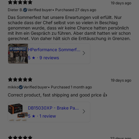
19 days ago
Dieter B.
Verified buyer
•
Purchased 27 days ago
Das Sommerfest hat unsere Erwartungen voll erfüllt. Nur
schade dass der Chef selbst von so vielen in Beschlag
genommen wurde, dass wir keine Chance hatten persönlich
mit ihm ein Gespräch zu führen. Aber damit hatten wir schon
gerechnet. Von daher hält sich die Enttäuschung in Grenzen.
HPerformance Sommerfest 2026
5
★ ·
9 reviews
19 days ago
mikko
Verified buyer
•
Purchased 1 month ago
Correct product, fast shipping and good price 👍
DB15030XP - Brake Pads Xtreme Performance | Front Axle
5
★ ·
1 review
22 days ago