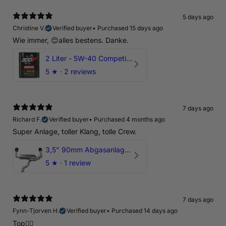
5 days ago
Christine V.
Verified buyer
•
Purchased 15 days ago
Wie immer, 😊alles bestens. Danke.
2 Liter - 5W-40 Competition 300V Motul Motoröl
5
★ ·
2 reviews
7 days ago
Richard F.
Verified buyer
•
Purchased 4 months ago
Super Anlage, toller Klang, tolle Crew.
3,5" 90mm Abgasanlage AUDI RSQ3 DNWA 2.5 TFSI
5
★ ·
1 review
7 days ago
Fynn-Tjorven H.
Verified buyer
•
Purchased 14 days ago
Top👍🏼