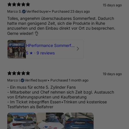
15 days ago
Marco S.
Verified buyer
•
Purchased 23 days ago
Tolles, angenehm überschaubares Sommerfest. Dadurch
hatte man genügend Zeit, sich die Produkte in Ruhe
anzusehen und den Einbau direkt vor Ort zu besprechen.
Gerne wieder! 👌
HPerformance Sommerfest 2026
5
★ ·
9 reviews
19 days ago
Marco I.
Verified buyer
•
Purchased 1 month ago
- Ein muss für echte 5. Zylinder Fans
- Mitarbeiter und Chef nehmen sich Zeit bzgl. Austausch
von Erfahrungspunkten und Kaufberatung
- Im Ticket inbegriffen Essen+Trinken und kostenlose
Testfahrten als Beifahrer