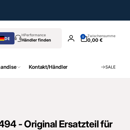
chen
0
HPerformance
Zwischensumme
0
DE
Artikel
0,00 €
Händler finden
Einloggen
andise
Kontakt/Händler
SALE
94 - Original Ersatzteil für