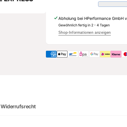
494
853
-
494
Original
-
Abholung bei
HPerformance GmbH
v
Ersatzteil
Original
für
Gewöhnlich fertig in 2 - 4 Tagen
Ersatzteil
Audi
für
Shop-Informationen anzeigen
RS3
Audi
Sportback
RS3
Sportback
2
:
Cou
0
02
:
0
minutes
sec
 Widerrufsrecht
DO YOU WANT 
DEALS AND D