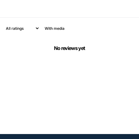
With media
No reviews yet