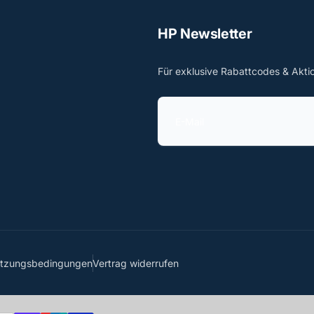
HP Newsletter
Für exklusive Rabattcodes & Akti
E
-
M
a
i
l
utzungsbedingungen
Vertrag widerrufen