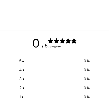
Sign up for our newslette
exclusive deals and discount
free of cha
No Spam, just add
Email
0
/ 5
0 reviews
SIGN ME 
5
0
%
NO, THAN
4
0
%
3
0
%
2
0
%
1
0
%