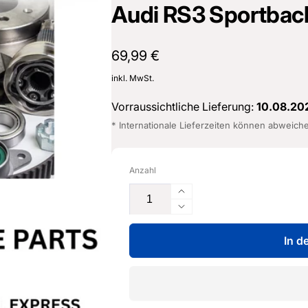
Audi RS3 Sportbac
Normaler
69,99 €
Preis
inkl. MwSt.
Vorraussichtliche Lieferung:
10.08.20
* Internationale Lieferzeiten können abweich
Anzahl
Erhöhe
die
Verringere
Menge
die
für
In d
Menge
Adapter
für
-
Adapter
8V4
-
853
8V4