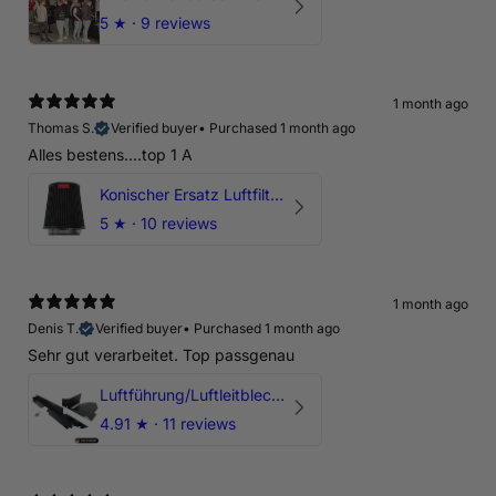
5
★ ·
9 reviews
1 month ago
Thomas S.
Verified buyer
•
Purchased 1 month ago
Alles bestens....top 1 A
Konischer Ersatz Luftfilter Pilz - 4" & 5" Offene Ansaugung
5
★ ·
10 reviews
1 month ago
Denis T.
Verified buyer
•
Purchased 1 month ago
Sehr gut verarbeitet. Top passgenau
Luftführung/Luftleitblech 5" 125mm offene Ansaugung HPerformance
4.91
★ ·
11 reviews