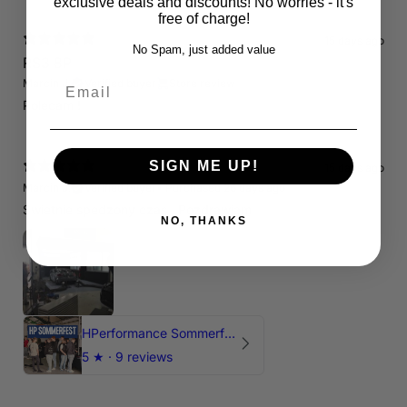
exclusive deals and discounts! No worries - it's
free of charge!
15 days ago
No Spam, just added value
RS3 8P
Email
Marcin J.
Verified buyer
Store review
Polecam !
SIGN ME UP!
15 days ago
Marcin J.
Verified buyer
•
Purchased 26 days ago
Świetnie spedzony czas , Pozdrawiam
NO, THANKS
HPerformance Sommerfest 2026
5
★ ·
9 reviews