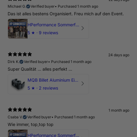
Michael G.
Verified buyer
•
Purchased 1 month ago
Das ist alles bestens Organisiert. Freu mich auf den Event.
HPerformance Sommerfest 2026
5
★ ·
9 reviews
24 days ago
Dirk K.
Verified buyer
•
Purchased 1 month ago
Super Qualität ... alles perfekt ...
MQB Billet Aluminium Einsatz Drehmomentstütze - DOGBONE für Audi RS3, TTRS, RSQ3
5
★ ·
2 reviews
1 month ago
Csaba V.
Verified buyer
•
Purchased 1 month ago
Wie immer, top,top top
HPerformance Sommerfest 2026