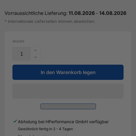
Vorraussichtliche Lieferung:
11.08.2026
-
14.08.2026
* Internationale Lieferzeiten können abweichen.
Anzahl
Erhöhe
die
Verringere
Menge
die
für
In den Warenkorb legen
Menge
Carbon
für
Heckflügel
Carbon
/
Heckflügel
Heckspoiler
/
GT-
Heckspoiler
Flex
GT-
Curved
Flex
Abholung bei
HPerformance GmbH
verfügbar
für
Curved
Audi
Gewöhnlich fertig in 2 - 4 Tagen
für
RS3