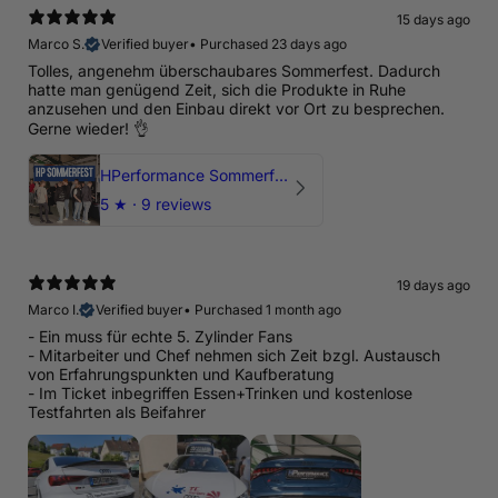
15 days ago
Marco S.
Verified buyer
•
Purchased 23 days ago
Tolles, angenehm überschaubares Sommerfest. Dadurch
hatte man genügend Zeit, sich die Produkte in Ruhe
anzusehen und den Einbau direkt vor Ort zu besprechen.
Gerne wieder! 👌
HPerformance Sommerfest 2026
5
★ ·
9 reviews
19 days ago
Marco I.
Verified buyer
•
Purchased 1 month ago
- Ein muss für echte 5. Zylinder Fans
- Mitarbeiter und Chef nehmen sich Zeit bzgl. Austausch
von Erfahrungspunkten und Kaufberatung
- Im Ticket inbegriffen Essen+Trinken und kostenlose
Testfahrten als Beifahrer