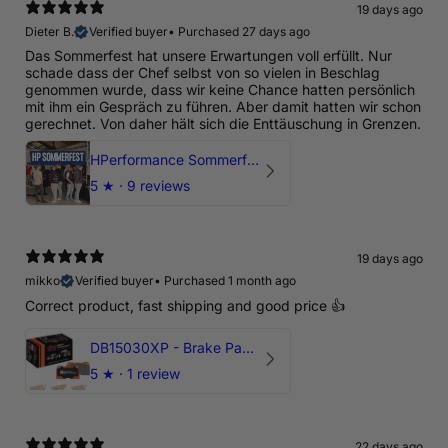
19 days ago
Dieter B.
Verified buyer
•
Purchased 27 days ago
Das Sommerfest hat unsere Erwartungen voll erfüllt. Nur
schade dass der Chef selbst von so vielen in Beschlag
genommen wurde, dass wir keine Chance hatten persönlich
mit ihm ein Gespräch zu führen. Aber damit hatten wir schon
gerechnet. Von daher hält sich die Enttäuschung in Grenzen.
HPerformance Sommerfest 2026
5
★ ·
9 reviews
19 days ago
mikko
Verified buyer
•
Purchased 1 month ago
Correct product, fast shipping and good price 👍
DB15030XP - Brake Pads Xtreme Performance | Front Axle
5
★ ·
1 review
22 days ago