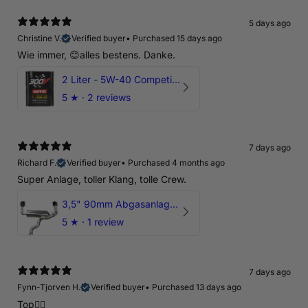
5 days ago
Christine V.
Verified buyer
•
Purchased 15 days ago
Wie immer, 😊alles bestens. Danke.
2 Liter - 5W-40 Competition 300V Motul Motoröl
5
★ ·
2 reviews
7 days ago
Richard F.
Verified buyer
•
Purchased 4 months ago
Super Anlage, toller Klang, tolle Crew.
3,5" 90mm Abgasanlage AUDI RSQ3 DNWA 2.5 TFSI
5
★ ·
1 review
7 days ago
Fynn-Tjorven H.
Verified buyer
•
Purchased 13 days ago
Top👍🏼