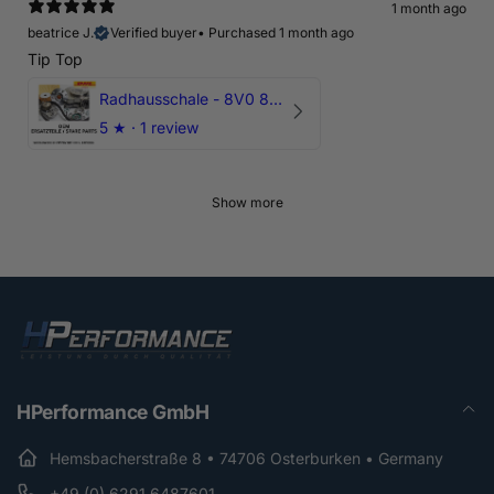
1 month ago
beatrice J.
Verified buyer
•
Purchased 1 month ago
Tip Top
Radhausschale - 8V0 821 191 C - Original Ersatzteil für Audi RS3 Sportback
5
★ ·
1 review
Show more
HPerformance GmbH
Hemsbacherstraße 8 • 74706 Osterburken • Germany
+49 (0) 6291 6487601