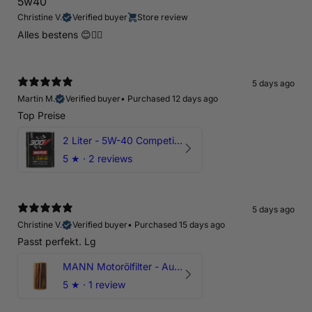
5w40
Christine V.
Verified buyer
Store review
Alles bestens 😊👍🏻
5 days ago
Martin M.
Verified buyer
•
Purchased 12 days ago
Top Preise
2 Liter - 5W-40 Competition 300V Motul Motoröl
5
★ ·
2 reviews
5 days ago
Christine V.
Verified buyer
•
Purchased 15 days ago
Passt perfekt. Lg
MANN Motorölfilter - Audi RS3 TTRS RSQ3 VZ5 - DAZ DNW
5
★ ·
1 review