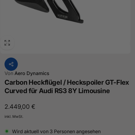
Von
Aero Dynamics
Carbon Heckflügel / Heckspoiler GT-Flex
Curved für Audi RS3 8Y Limousine
Normaler
2.449,00 €
Preis
inkl. MwSt.
Wird aktuell von
3
Personen angesehen