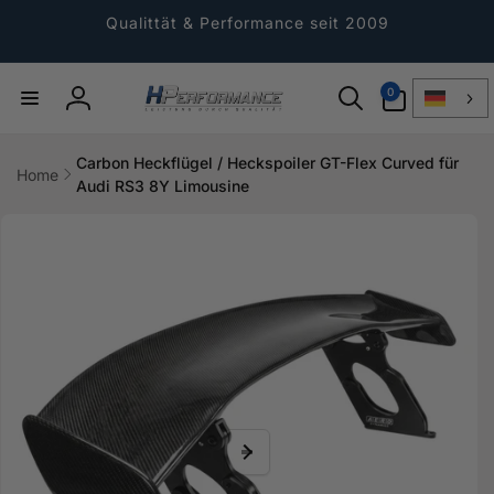
Direkt
zum
Qualittät & Performance seit 2009
Inhalt
0
0
Artikel
Einloggen
Carbon Heckflügel / Heckspoiler GT-Flex Curved für
Home
Audi RS3 8Y Limousine
ktinformationen
gen