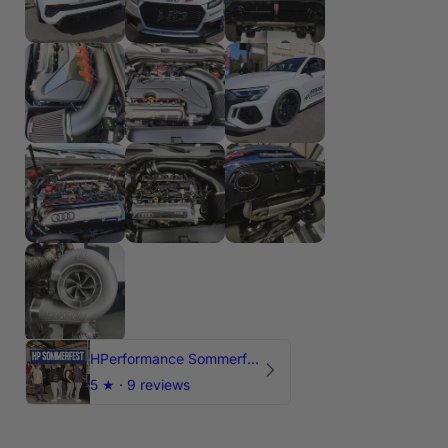
HPerformance Sommerfest 2026
5
★ ·
9 reviews