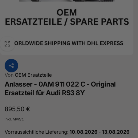
Von
OEM Ersatzteile
Anlasser - 0AM 911 022 C - Original
Ersatzteil für Audi RS3 8Y
Normaler
895,50 €
Preis
inkl. MwSt.
Vorraussichtliche Lieferung:
10.08.2026
-
13.08.2026