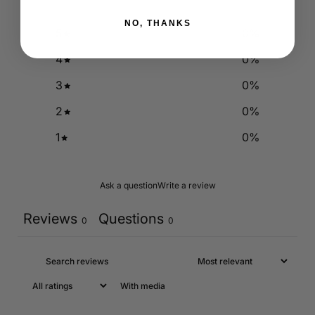
NO, THANKS
5
0
%
4
0
%
3
0
%
2
0
%
1
0
%
Ask a question
Write a review
Reviews
Questions
0
0
With media