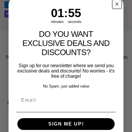
RS3
8Y
1
:
Countdown ends in:
55
01
:
55
minutes
seconds
DO YOU WANT
EXCLUSIVE DEALS AND
DISCOUNTS?
Produktbeschreibung
Wichtige Hinweise zum Widerruf
Sign up for our newsletter where we send you
exclusive deals and discounts! No worries - it's
free of charge!
No Spam, just added value
Email
Customer reviews
0
SIGN ME UP!
/ 5
0 reviews