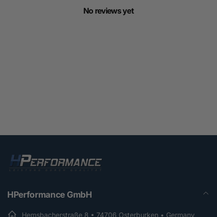
No reviews yet
HPerformance GmbH
Hemsbacherstraße 8 • 74706 Osterburken • Germany