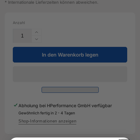
* Internationale Lieferzeiten können abweichen.
Anzahl
Erhöhe
die
Verringere
Menge
die
für
In den Warenkorb legen
Menge
Anlasser
für
-
Anlasser
0AM
-
911
0AM
022
911
C
022
-
C
Abholung bei
HPerformance GmbH
verfügbar
Original
-
Ersatzteil
Gewöhnlich fertig in 2 - 4 Tagen
Original
für
Ersatzteil
Shop-Informationen anzeigen
Audi
für
RS3
Audi
8Y