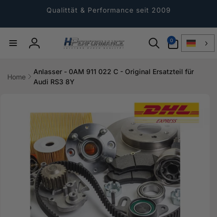
Direkt
zum
Qualittät & Performance seit 2009
Inhalt
0
0
Artikel
Einloggen
Anlasser - 0AM 911 022 C - Original Ersatzteil für
Home
Audi RS3 8Y
ktinformationen
gen