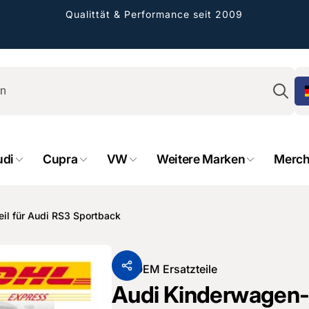
Qualittät & Performance seit 2009
Su
udi
Cupra
VW
Weitere Marken
Merch
rformance GmbH
holung verfügbar, gewöhnlich fertig in 2
il für Audi RS3 Sportback
4 tagen
cher Straße 8
sterburken
Von
OEM Ersatzteile
land
Audi Kinderwagen- 
16487601