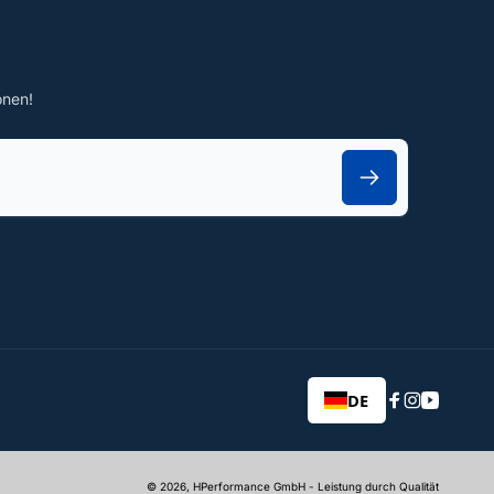
onen!
DE
Facebook
Instagram
YouTub
© 2026,
HPerformance GmbH
- Leistung durch Qualität