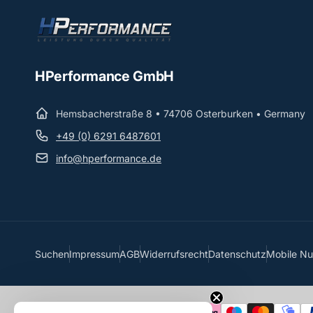
HPerformance GmbH
Hemsbacherstraße 8 • 74706 Osterburken • Germany
+49 (0) 6291 6487601
info@hperformance.de
Suchen
Impressum
AGB
Widerrufsrecht
Datenschutz
Mobile N