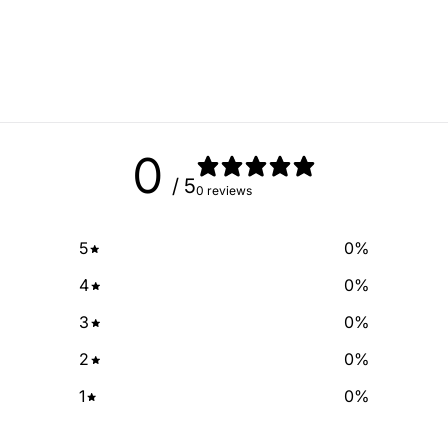
exclusive deals and discount
free of cha
No Spam, just add
Email
0
/ 5
0 reviews
SIGN ME 
5
0
%
NO, THAN
4
0
%
3
0
%
2
0
%
1
0
%