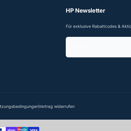
HP Newsletter
Für exklusive Rabattcodes & Akti
E
-
M
a
i
l
utzungsbedingungen
Vertrag widerrufen