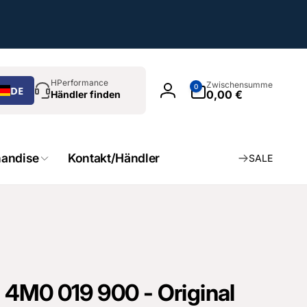
chen
0
HPerformance
Zwischensumme
0
DE
Artikel
0,00 €
Händler finden
Einloggen
andise
Kontakt/Händler
SALE
4M0 019 900 - Original