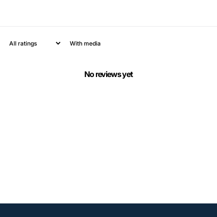
With media
No reviews yet