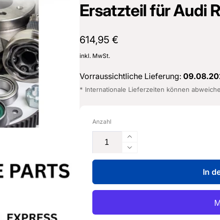
Ersatzteil für Audi
Normaler
614,95 €
Preis
inkl. MwSt.
Vorraussichtliche Lieferung:
09.08.20
* Internationale Lieferzeiten können abweich
Anzahl
Erhöhe
die
Verringere
Menge
die
für
In d
Menge
Audi
für
Kinderwagen-
Audi
4M0
Kinderwagen-
019
4M0