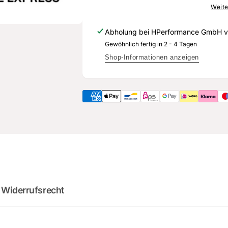
900
019
Weite
-
900
Original
-
Abholung bei
HPerformance GmbH
v
Ersatzteil
Original
Gewöhnlich fertig in 2 - 4 Tagen
für
Ersatzteil
Audi
für
Shop-Informationen anzeigen
RS3
Audi
Sportback
RS3
Sportback
2
:
Cou
0
02
:
0
minutes
sec
DO YOU WANT 
 Widerrufsrecht
DEALS AND D
Sign up for our newslette