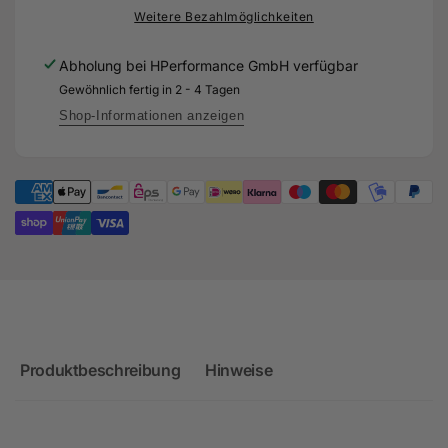
TÜV
mit
Weitere Bezahlmöglichkeiten
für
TÜV
Audi
für
Abholung bei
HPerformance GmbH
verfügbar
RS3
Audi
Gewöhnlich fertig in 2 - 4 Tagen
8P
RS3
&amp;
8P
Shop-Informationen anzeigen
TTRS
&amp;
8J
TTRS
-
8J
2.5
-
TFSI
2.5
CEPA
TFSI
CEPA
Produktbeschreibung
Hinweise