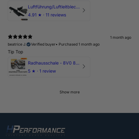
Luftführung/Luftleitblech 5" 125mm offene Ansaugung HPerformance
4.91
★ ·
11 reviews
1 month ago
beatrice J.
Verified buyer
•
Purchased 1 month ago
Tip Top
Radhausschale - 8V0 821 191 C - Original Ersatzteil für Audi RS3 Sportback
5
★ ·
1 review
Show more