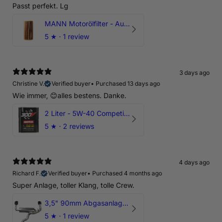
Passt perfekt. Lg
MANN Motorölfilter - Audi RS3 TTRS RSQ3 VZ5 - DAZ DNW
5
★ ·
1 review
3 days ago
Christine V.
Verified buyer
•
Purchased 13 days ago
Wie immer, 😊alles bestens. Danke.
2 Liter - 5W-40 Competition 300V Motul Motoröl
5
★ ·
2 reviews
4 days ago
Richard F.
Verified buyer
•
Purchased 4 months ago
Super Anlage, toller Klang, tolle Crew.
3,5" 90mm Abgasanlage AUDI RSQ3 DNWA 2.5 TFSI
5
★ ·
1 review