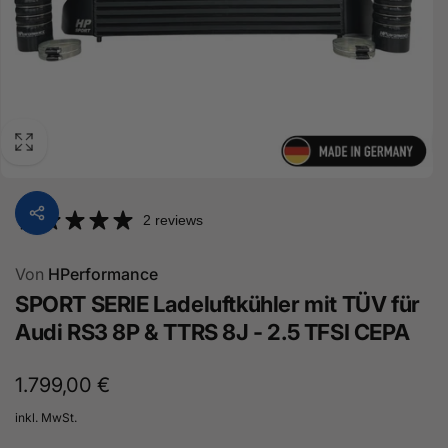
2 reviews
Von
HPerformance
SPORT SERIE Ladeluftkühler mit TÜV für
Audi RS3 8P & TTRS 8J - 2.5 TFSI CEPA
Normaler
1.799,00 €
Preis
inkl. MwSt.