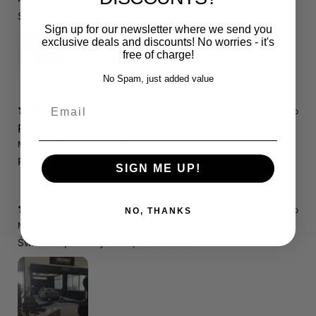
Schnelle Lieferung. Alles wie beschrieben. Top.
Sign up for our newsletter where we send you
Servicepaket / Inspektionspaket 1 mit Motul 300V 5W40 - 5W50 für alle 2.5 TFSI Modelle
exclusive deals and discounts! No worries - it's
free of charge!
4.71
★ ·
7 reviews
No Spam, just added value
Email
12 days ago
RS3 8P
Marcin J.
Verified buyer
Store review
Polecam !
SIGN ME UP!
12 days ago
NO, THANKS
Marcin J.
Verified buyer
•
Purchased 24 days ago
Świetnie spedzony czas , Pozdrawiam