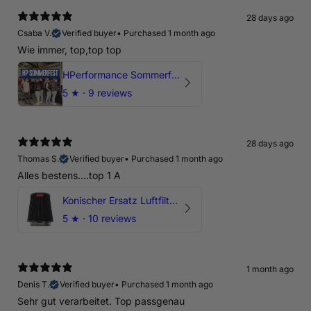
28 days ago
Csaba V.
Verified buyer
•
Purchased 1 month ago
Wie immer, top,top top
HPerformance Sommerfest 2026
5
★ ·
9 reviews
28 days ago
Thomas S.
Verified buyer
•
Purchased 1 month ago
Alles bestens....top 1 A
Konischer Ersatz Luftfilter Pilz - 4" & 5" Offene Ansaugung
5
★ ·
10 reviews
1 month ago
Denis T.
Verified buyer
•
Purchased 1 month ago
Sehr gut verarbeitet. Top passgenau