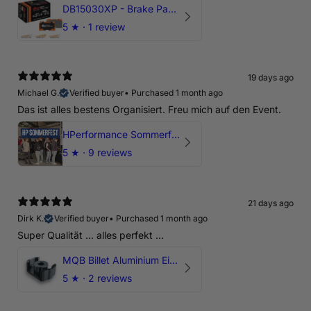
DB15030XP - Brake Pads Xtreme Performance | Front Axle
5
★ ·
1 review
19 days ago
Michael G.
Verified buyer
•
Purchased 1 month ago
Das ist alles bestens Organisiert. Freu mich auf den Event.
HPerformance Sommerfest 2026
5
★ ·
9 reviews
21 days ago
Dirk K.
Verified buyer
•
Purchased 1 month ago
Super Qualität ... alles perfekt ...
MQB Billet Aluminium Einsatz Drehmomentstütze - DOGBONE für Audi RS3, TTRS, RSQ3
5
★ ·
2 reviews