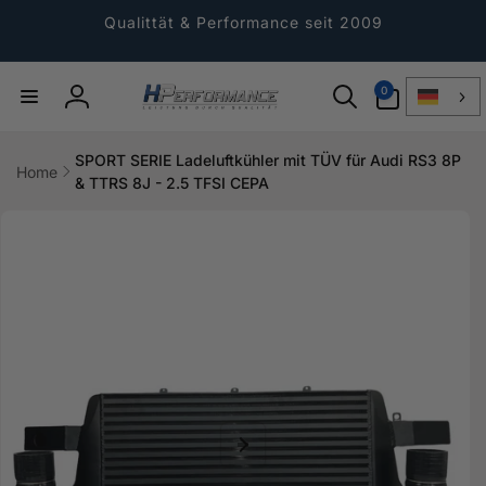
Direkt
zum
Qualittät & Performance seit 2009
Inhalt
0
0
Artikel
Einloggen
SPORT SERIE Ladeluftkühler mit TÜV für Audi RS3 8P
Home
& TTRS 8J - 2.5 TFSI CEPA
ktinformationen
gen