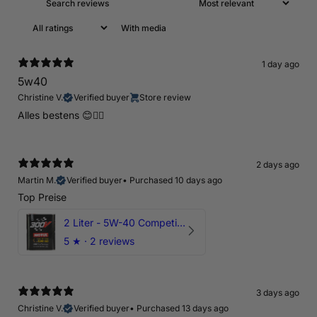
With media
1 day ago
5w40
Christine V.
Verified buyer
Store review
Alles bestens 😊👍🏻
2 days ago
Martin M.
Verified buyer
•
Purchased 10 days ago
Top Preise
2 Liter - 5W-40 Competition 300V Motul Motoröl
5
★ ·
2 reviews
3 days ago
Christine V.
Verified buyer
•
Purchased 13 days ago