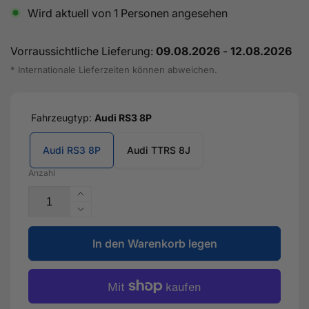
Wird aktuell von
1
Personen angesehen
Vorraussichtliche Lieferung:
09.08.2026
-
12.08.2026
* Internationale Lieferzeiten können abweichen.
Fahrzeugtyp:
Audi RS3 8P
Audi RS3 8P
Audi TTRS 8J
Anzahl
Erhöhe
die
Verringere
Menge
die
für
In den Warenkorb legen
Menge
SPORT
für
SERIE
SPORT
Ladeluftkühler
SERIE
mit
Ladeluftkühler