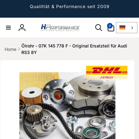
Direkt
zum
Qualittät & Performance seit 2009
Inhalt
0
0
Artikel
Einloggen
Ölrohr - 07K 145 778 F - Original Ersatzteil für Audi
Home
RS3 8Y
ktinformationen
gen