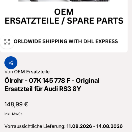
Von
OEM Ersatzteile
Ölrohr - 07K 145 778 F - Original
Ersatzteil für Audi RS3 8Y
Normaler
148,99 €
Preis
inkl. MwSt.
Vorraussichtliche Lieferung:
11.08.2026
-
14.08.2026