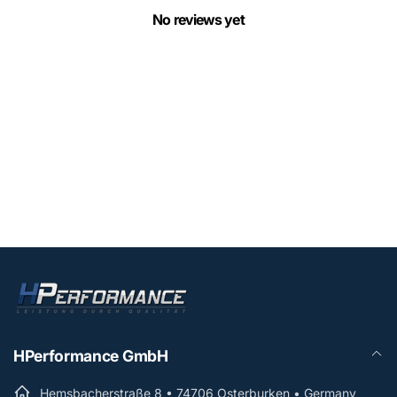
No reviews yet
HPerformance GmbH
Hemsbacherstraße 8 • 74706 Osterburken • Germany