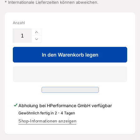
* Internationale Lieferzeiten können abweichen.
Anzahl
Erhöhe
die
Verringere
Menge
die
für
In den Warenkorb legen
Menge
Ölrohr
für
-
Ölrohr
07K
-
145
07K
778
145
F
778
-
F
Abholung bei
HPerformance GmbH
verfügbar
Original
-
Ersatzteil
Gewöhnlich fertig in 2 - 4 Tagen
Original
für
Ersatzteil
Shop-Informationen anzeigen
Audi
für
RS3
Audi
8Y