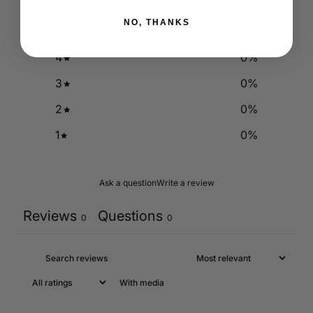
NO, THANKS
5
0
%
4
0
%
3
0
%
2
0
%
1
0
%
Ask a question
Write a review
Reviews
Questions
0
0
With media