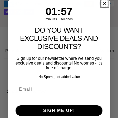
Sportback
1
:
Countdown ends in:
57
01
:
57
minutes
seconds
DO YOU WANT
EXCLUSIVE DEALS AND
DISCOUNTS?
Produktbeschreibung
Wichtige Hinweise zum Widerruf
Sign up for our newsletter where we send you
exclusive deals and discounts! No worries - it's
free of charge!
No Spam, just added value
Email
Customer reviews
0
SIGN ME UP!
/ 5
0 reviews