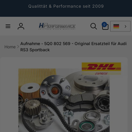
Direkt
zum
Qualittät & Performance seit 2009
Inhalt
0
0
Artikel
Einloggen
Aufnahme - 5Q0 802 569 - Original Ersatzteil für Audi
Home
RS3 Sportback
ktinformationen
gen