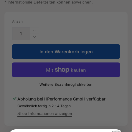
* Internationale Lieferzeiten können abweichen.
Anzahl
Erhöhe
die
Verringere
Menge
die
für
In den Warenkorb legen
Menge
Aufnahme
für
-
Aufnahme
5Q0
-
802
5Q0
569
802
Weitere Bezahlmöglichkeiten
-
569
Original
-
Abholung bei
HPerformance GmbH
verfügbar
Ersatzteil
Original
Gewöhnlich fertig in 2 - 4 Tagen
für
Ersatzteil
Audi
für
Shop-Informationen anzeigen
RS3
Audi
Sportback
RS3