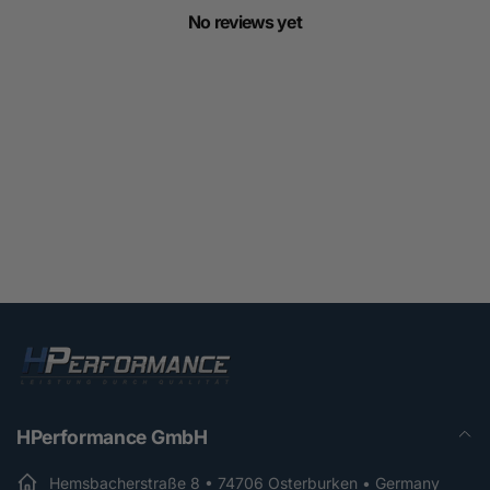
No reviews yet
HPerformance GmbH
Hemsbacherstraße 8 • 74706 Osterburken • Germany