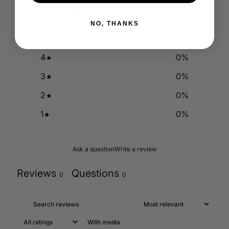
0
/ 5
0 reviews
NO, THANKS
5
0
%
4
0
%
3
0
%
2
0
%
1
0
%
Ask a question
Write a review
Reviews
Questions
0
0
With media