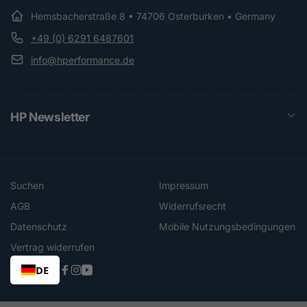
Hemsbacherstraße 8 • 74706 Osterburken • Germany
+49 (0) 6291 6487601
info@hperformance.de
HP Newsletter
Suchen
Impressum
AGB
Widerrufsrecht
Datenschutz
Mobile Nutzungsbedingungen
Vertrag widerrufen
DE
Facebook
Instagram
YouTube