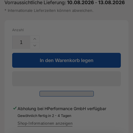
Vorraussichtliche Lieferung:
10.08.2026
-
13.08.2026
* Internationale Lieferzeiten können abweichen.
Anzahl
Erhöhe
die
Verringere
Menge
die
für
In den Warenkorb legen
Menge
Aufnahme
für
für
Aufnahme
Lehne
für
-
Lehne
5Q0
-
813
5Q0
722
813
Abholung bei
HPerformance GmbH
verfügbar
-
722
Original
Gewöhnlich fertig in 2 - 4 Tagen
-
Ersatzteil
Original
Shop-Informationen anzeigen
für
Ersatzteil