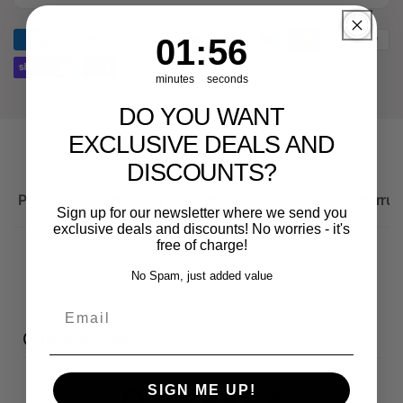
Audi
für
RS3
Audi
1
:
Countdown ends in:
56
01
:
56
Sportback
RS3
Sportback
minutes
seconds
DO YOU WANT
EXCLUSIVE DEALS AND
DISCOUNTS?
Produktbeschreibung
Wichtige Hinweise zum Widerruf
Sign up for our newsletter where we send you
exclusive deals and discounts! No worries - it's
free of charge!
No Spam, just added value
Email
Customer reviews
SIGN ME UP!