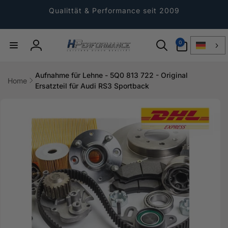
Direkt
zum
Qualittät & Performance seit 2009
Inhalt
0
0
Artikel
Einloggen
Aufnahme für Lehne - 5Q0 813 722 - Original
Home
Ersatzteil für Audi RS3 Sportback
ktinformationen
gen