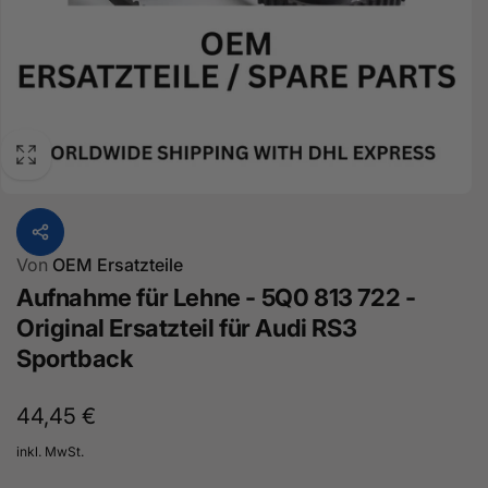
Von
OEM Ersatzteile
Aufnahme für Lehne - 5Q0 813 722 -
Original Ersatzteil für Audi RS3
Sportback
Normaler
44,45 €
Preis
inkl. MwSt.