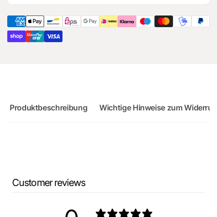
Audi
für
RS3
Audi
Sportback
RS3
Sportback
Produktbeschreibung
Wichtige Hinweise zum Widerruf
Customer reviews