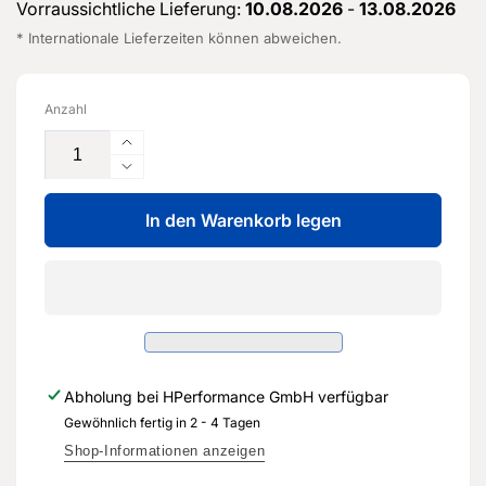
Vorraussichtliche Lieferung:
10.08.2026
-
13.08.2026
* Internationale Lieferzeiten können abweichen.
Anzahl
Erhöhe
die
Verringere
Menge
die
für
In den Warenkorb legen
Menge
Aufnahme
für
für
Aufnahme
Schlussleuchte
für
-
Schlussleuchte
8V4
-
809
8V4
650
809
Abholung bei
HPerformance GmbH
verfügbar
-
650
Original
Gewöhnlich fertig in 2 - 4 Tagen
-
Ersatzteil
Original
Shop-Informationen anzeigen
für
Ersatzteil