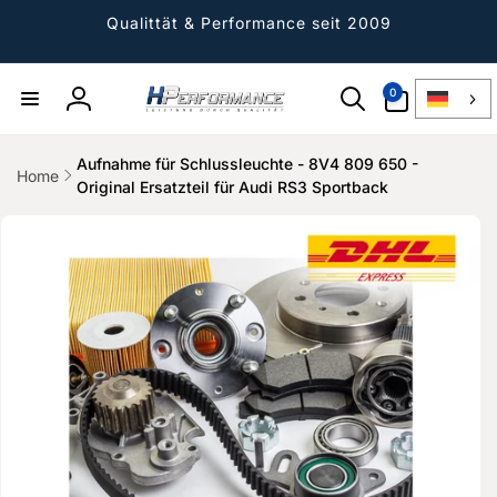
Direkt
zum
Qualittät & Performance seit 2009
Inhalt
0
0
Artikel
Einloggen
Aufnahme für Schlussleuchte - 8V4 809 650 -
Home
Original Ersatzteil für Audi RS3 Sportback
ktinformationen
gen