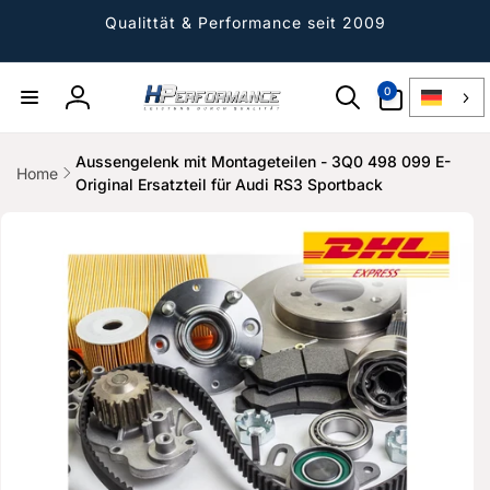
Direkt
zum
Qualittät & Performance seit 2009
Inhalt
0
0
Artikel
Einloggen
Aussengelenk mit Montageteilen - 3Q0 498 099 E-
Home
Original Ersatzteil für Audi RS3 Sportback
ktinformationen
gen