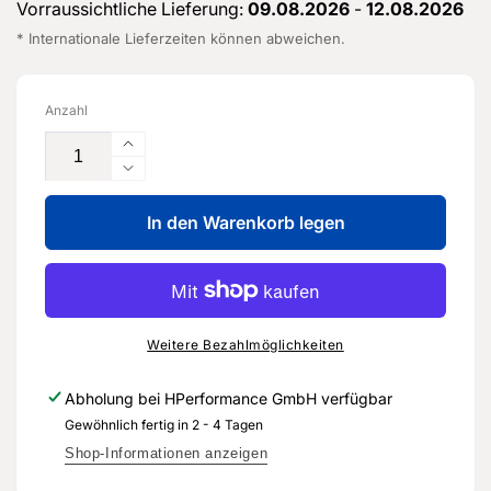
Vorraussichtliche Lieferung:
09.08.2026
-
12.08.2026
* Internationale Lieferzeiten können abweichen.
Anzahl
Erhöhe
die
Verringere
Menge
die
für
In den Warenkorb legen
Menge
Aussengelenk
für
mit
Aussengelenk
Montageteilen
mit
-
Montageteilen
3Q0
-
Weitere Bezahlmöglichkeiten
498
3Q0
099
498
Abholung bei
HPerformance GmbH
verfügbar
E-
099
Gewöhnlich fertig in 2 - 4 Tagen
Original
E-
Ersatzteil
Original
Shop-Informationen anzeigen
für
Ersatzteil