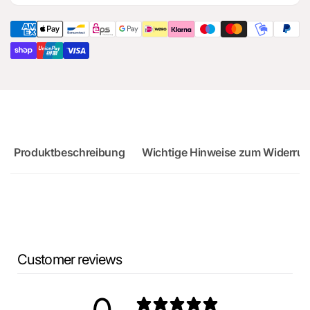
Audi
für
RS3
Audi
Sportback
RS3
Sportback
Produktbeschreibung
Wichtige Hinweise zum Widerruf
Customer reviews