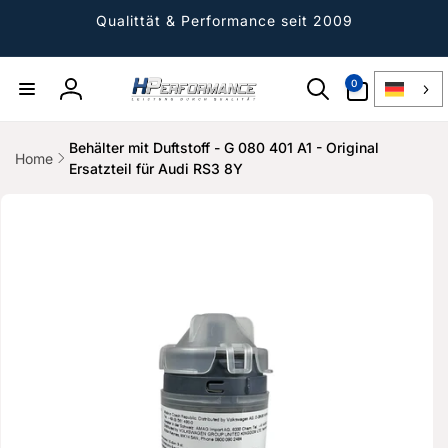
Direkt
zum
Qualittät & Performance seit 2009
Inhalt
0
0
Artikel
Einloggen
Behälter mit Duftstoff - G 080 401 A1 - Original
Home
Ersatzteil für Audi RS3 8Y
ktinformationen
gen