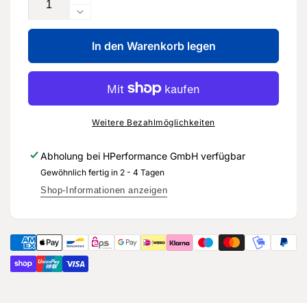
Erhöhe
die
Verringere
Menge
die
für
In den Warenkorb legen
Menge
Behälter
für
mit
Behälter
Duftstoff
mit
-
Duftstoff
G
-
Weitere Bezahlmöglichkeiten
080
G
401
080
Abholung bei
HPerformance GmbH
verfügbar
A1
401
Gewöhnlich fertig in 2 - 4 Tagen
-
A1
Original
-
Shop-Informationen anzeigen
Ersatzteil
Original
für
Ersatzteil
Audi
für
RS3
Audi
8Y
RS3
8Y