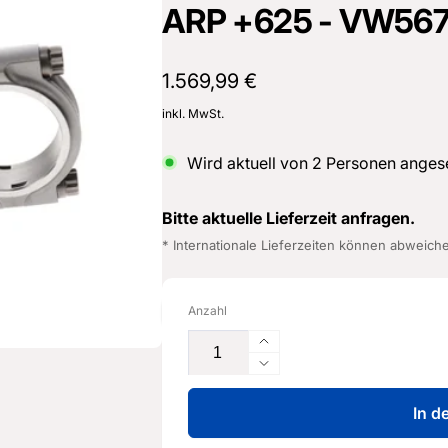
ARP +625 - VW56
Normaler
1.569,99 €
Preis
inkl. MwSt.
Wird aktuell von
2
Personen anges
Bitte aktuelle Lieferzeit anfragen.
* Internationale Lieferzeiten können abweich
Anzahl
Erhöhe
die
Verringere
Menge
die
für
In d
Menge
Boostline
für