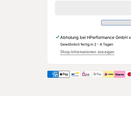
Pleuel
Boostline
Set
Pleuel
TTRS
Set
5
TTRS
Zyl.
5
144mm
Zyl.
Abholung bei
HPerformance GmbH
v
22mm
144mm
ARP
Gewöhnlich fertig in 2 - 4 Tagen
22mm
+625
ARP
Shop-Informationen anzeigen
-
+625
VW5670-
-
866+
VW5670-
866+