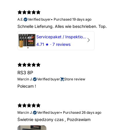
A.E.
Verified buyer
•
Purchased 19 days ago
Schnelle Lieferung. Alles wie beschrieben. Top.
Servicepaket / Inspektionspaket 1 mit Motul 300V 5W40 - 5W50 für alle 2.5 TFSI Modelle
4.71
★ ·
7 reviews
RS3 8P
Marcin J.
Verified buyer
Store review
Polecam !
Marcin J.
Verified buyer
•
Purchased 26 days ago
Świetnie spedzony czas , Pozdrawiam