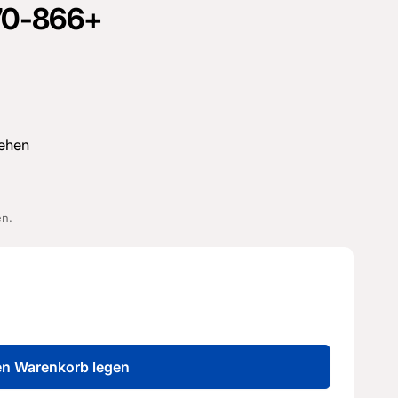
70-866+
ehen
en.
en Warenkorb legen