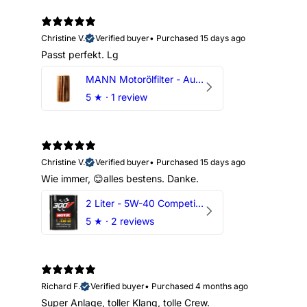
Christine V.
Verified buyer
•
Purchased 15 days ago
Passt perfekt. Lg
MANN Motorölfilter - Audi RS3 TTRS RSQ3 VZ5 - DAZ DNW
5
★ ·
1 review
Christine V.
Verified buyer
•
Purchased 15 days ago
Wie immer, 😊alles bestens. Danke.
2 Liter - 5W-40 Competition 300V Motul Motoröl
5
★ ·
2 reviews
Richard F.
Verified buyer
•
Purchased 4 months ago
Super Anlage, toller Klang, tolle Crew.