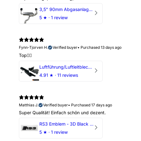
3,5" 90mm Abgasanlage AUDI RSQ3 DNWA 2.5 TFSI
5
★ ·
1 review
Fynn-Tjorven H.
Verified buyer
•
Purchased 13 days ago
Top👍🏼
Luftführung/Luftleitblech 5" 125mm offene Ansaugung HPerformance
4.91
★ ·
11 reviews
Matthias J.
Verified buyer
•
Purchased 17 days ago
Super Qualität! Einfach schön und dezent.
RS3 Emblem - 3D Black Edition - Schwarz/Schwarz Logo Modellschriftzug
5
★ ·
1 review