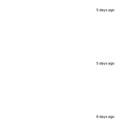
ed value
5 days ago
UP!
KS
5 days ago
6 days ago