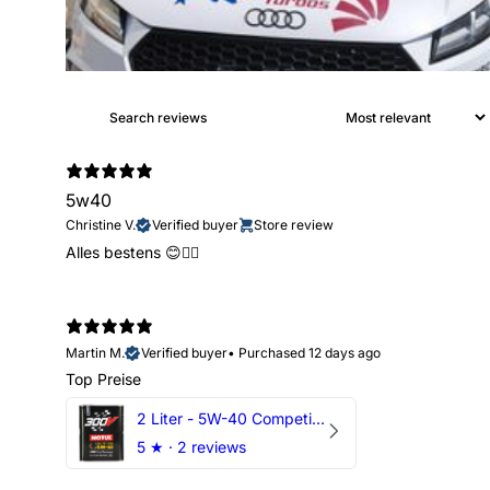
5w40
Christine V.
Verified buyer
Store review
Alles bestens 😊👍🏻
Martin M.
Verified buyer
•
Purchased 12 days ago
Top Preise
2 Liter - 5W-40 Competition 300V Motul Motoröl
5
★ ·
2 reviews