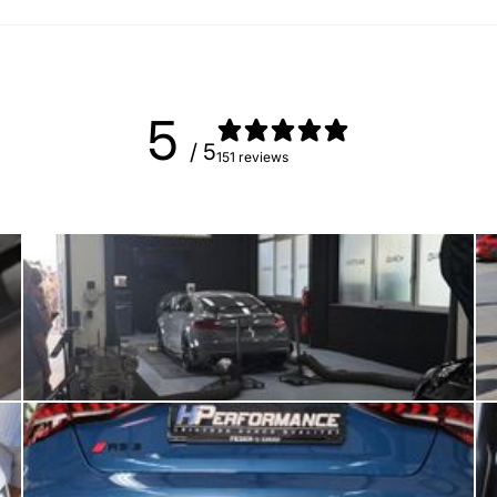
5
/ 5
151 reviews