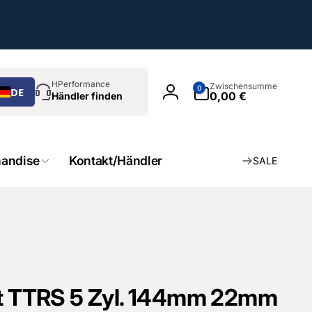
chen
0
HPerformance
Zwischensumme
0
DE
Artikel
0,00 €
Händler finden
Einloggen
andise
Kontakt/Händler
SALE
Set TTRS 5 Zyl. 144mm 22mm