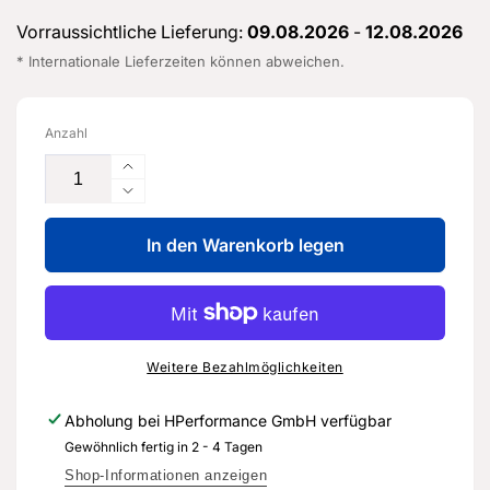
Vorraussichtliche Lieferung:
09.08.2026
-
12.08.2026
* Internationale Lieferzeiten können abweichen.
Anzahl
Erhöhe
die
Verringere
Menge
die
für
In den Warenkorb legen
Menge
Bremsrohr
für
vom
Bremsrohr
Hauptbremszylin-
vom
der
Hauptbremszylin-
zur
der
Weitere Bezahlmöglichkeiten
Hydraulikanlage-
zur
3Q1
Hydraulikanlage-
Abholung bei
HPerformance GmbH
verfügbar
614
3Q1
Gewöhnlich fertig in 2 - 4 Tagen
739
614
B
739
Shop-Informationen anzeigen