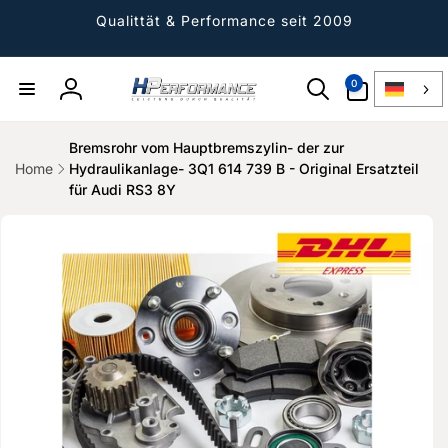
Direkt
zum
Qualittät & Performance seit 2009
Inhalt
0
0
Artikel
Einloggen
Bremsrohr vom Hauptbremszylin- der zur
Home
Hydraulikanlage- 3Q1 614 739 B - Original Ersatzteil
für Audi RS3 8Y
ktinformationen
gen