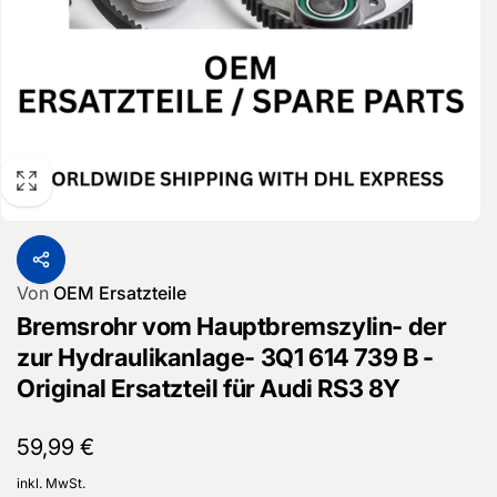
Von
OEM Ersatzteile
Bremsrohr vom Hauptbremszylin- der
zur Hydraulikanlage- 3Q1 614 739 B -
Original Ersatzteil für Audi RS3 8Y
Normaler
59,99 €
Preis
inkl. MwSt.