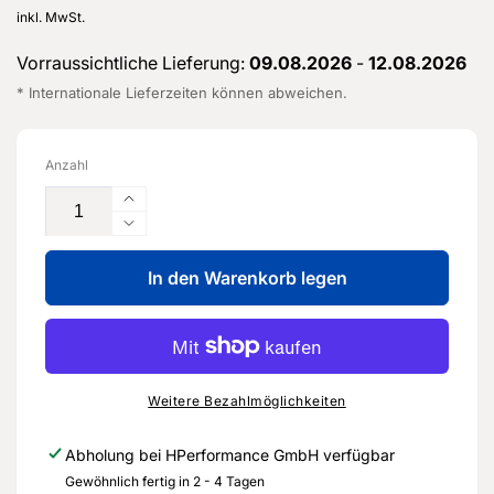
Preis
inkl. MwSt.
Vorraussichtliche Lieferung:
09.08.2026
-
12.08.2026
* Internationale Lieferzeiten können abweichen.
Anzahl
Erhöhe
die
Verringere
Menge
die
für
In den Warenkorb legen
Menge
Bremsrohr
für
vom
Bremsrohr
Verbindungs-
vom
stück
Verbindungs-
zum
stück
Weitere Bezahlmöglichkeiten
Bremsschlauch-
zum
5WA
Bremsschlauch-
Abholung bei
HPerformance GmbH
verfügbar
614
5WA
Gewöhnlich fertig in 2 - 4 Tagen
741
614