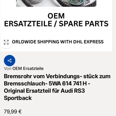
Von
OEM Ersatzteile
Bremsrohr vom Verbindungs- stück zum
Bremsschlauch- 5WA 614 741 H -
Original Ersatzteil für Audi RS3
Sportback
Normaler
79,99 €