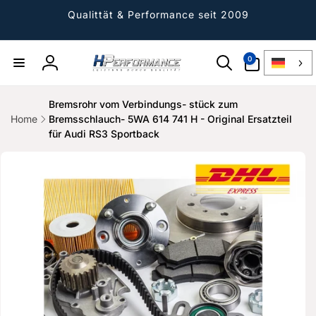
Direkt
zum
Qualittät & Performance seit 2009
Inhalt
0
0
Artikel
Einloggen
Bremsrohr vom Verbindungs- stück zum
Home
Bremsschlauch- 5WA 614 741 H - Original Ersatzteil
für Audi RS3 Sportback
ktinformationen
gen