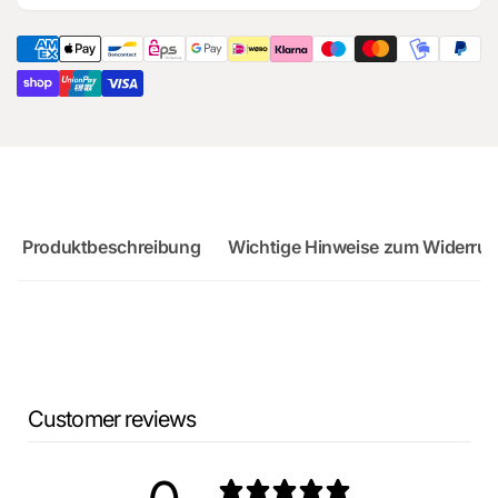
Ersatzteil
Original
für
Ersatzteil
Audi
für
RS3
Audi
Sportback
RS3
Sportback
Produktbeschreibung
Wichtige Hinweise zum Widerruf
Customer reviews