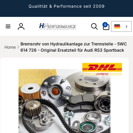
Direkt
zum
Qualittät & Performance seit 2009
Inhalt
0
0
Artikel
Einloggen
Bremsrohr von Hydraulikanlage zur Trennstelle - 5WC
Home
614 726 - Original Ersatzteil für Audi RS3 Sportback
ktinformationen
gen