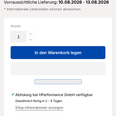
Vorraussichtliche Lieferung:
10.08.2026
-
13.08.2026
* Internationale Lieferzeiten können abweichen.
Anzahl
Erhöhe
die
Verringere
Menge
die
für
In den Warenkorb legen
Menge
Bremsrohr
für
von
Bremsrohr
Hydraulikanlage
von
zur
Hydraulikanlage
Trennstelle
zur
-
Trennstelle
5WC
-
Abholung bei
HPerformance GmbH
verfügbar
614
5WC
726
Gewöhnlich fertig in 2 - 4 Tagen
614
-
726
Shop-Informationen anzeigen
Original
-