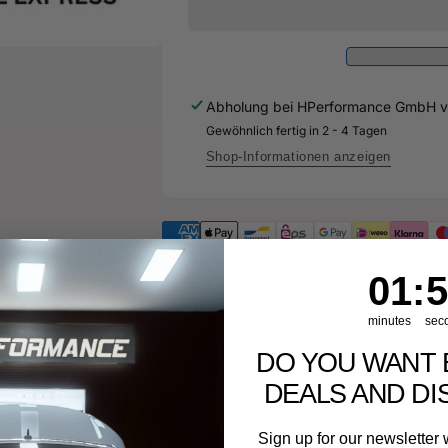
Hydrauliksystem
von
zum
Hydrauliksystem
Bremsschlauch
zum
-
Bremsschlauch
5Q2
-
Abholung bei
HPerformance GmbH
v
614
5Q2
724
Gewöhnlich fertig in 2 - 4 Tagen
614
-
724
Shop-Informationen anzeigen
Original
-
Ersatzteil
Original
für
Ersatzteil
Audi
für
RS3
Audi
1
:
Cou
55
01
:
5
Sportback
RS3
Sportback
minutes
sec
DO YOU WANT 
DEALS AND D
 Widerrufsrecht
Sign up for our newslette