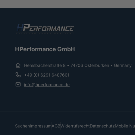
HPerformance GmbH
Hemsbacherstraße 8 • 74706 Osterburken • Germany
+49 (0) 6291 6487601
info@hperformance.de
Suchen
Impressum
AGB
Widerrufsrecht
Datenschutz
Mobile N