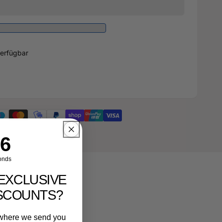
erfügbar
ntdown ends in:
5
onds
EXCLUSIVE
ISCOUNTS?
r where we send you