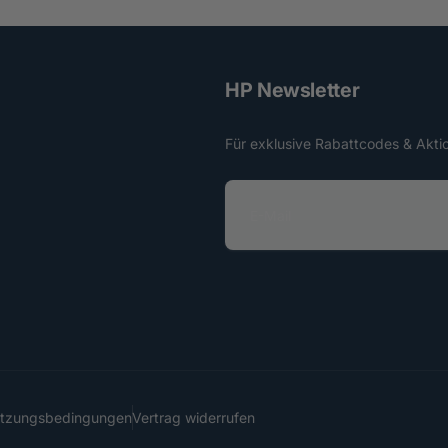
HP Newsletter
Für exklusive Rabattcodes & Akti
E
-
M
a
i
l
utzungsbedingungen
Vertrag widerrufen