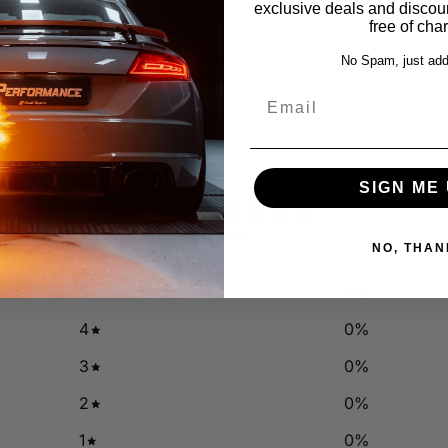
exclusive deals and discount
free of cha
No Spam, just add
Email
SIGN ME 
0
/ 5
0 reviews
NO, THAN
5
0
%
4
0
%
3
0
%
2
0
%
1
0
%