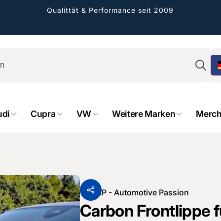
Qualittät & Performance seit 2009
Su
rformance GmbH
holung verfügbar, gewöhnlich fertig in 2
udi
Cupra
VW
Weitere Marken
Merch
4 tagen
cher Straße 8
sterburken
land
16487601
Von
AP - Automotive Passion
Carbon Frontlippe 