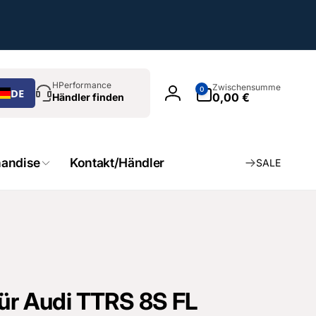
chen
0
HPerformance
Zwischensumme
0
DE
Artikel
0,00 €
Händler finden
Einloggen
andise
Kontakt/Händler
SALE
für Audi TTRS 8S FL