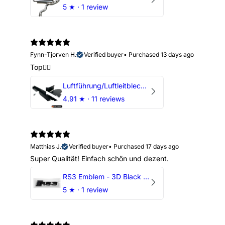
5
★ ·
1 review
Fynn-Tjorven H.
Verified buyer
•
Purchased 13 days ago
Top👍🏼
Luftführung/Luftleitblech 5" 125mm offene Ansaugung HPerformance
4.91
★ ·
11 reviews
Matthias J.
Verified buyer
•
Purchased 17 days ago
Super Qualität! Einfach schön und dezent.
RS3 Emblem - 3D Black Edition - Schwarz/Schwarz Logo Modellschriftzug
5
★ ·
1 review