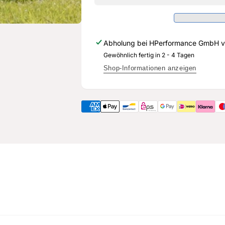
Audi
für
TTRS
Audi
8S
TTRS
FL
8S
Abholung bei
HPerformance GmbH
v
FL
Gewöhnlich fertig in 2 - 4 Tagen
Shop-Informationen anzeigen