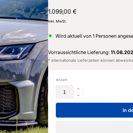
Normaler
1.099,00 €
Preis
inkl. MwSt.
Wird aktuell von
1
Personen anges
Vorraussichtliche Lieferung:
11.08.20
* Internationale Lieferzeiten können abweich
Anzahl
Erhöhe
die
Verringere
Menge
die
für
In d
Menge
Carbon
für
Frontlippe
Carbon
für
Frontlippe