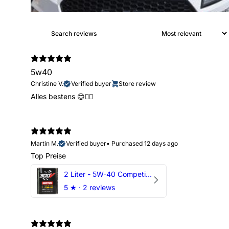
5w40
Christine V.
Verified buyer
Store review
Alles bestens 😊👍🏻
Martin M.
Verified buyer
•
Purchased 12 days ago
Top Preise
2 Liter - 5W-40 Competition 300V Motul Motoröl
5
★ ·
2 reviews