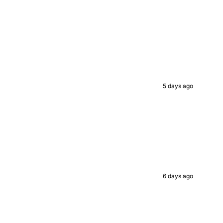
ed value
UP!
5 days ago
KS
6 days ago