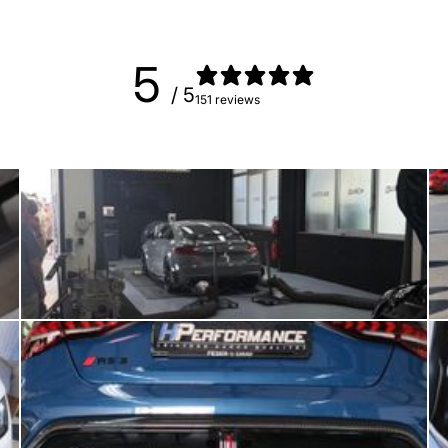
5
/ 5
151 reviews