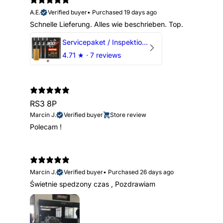
A.E.
Verified buyer
•
Purchased 19 days ago
Schnelle Lieferung. Alles wie beschrieben. Top.
Servicepaket / Inspektionspaket 1 mit Motul 300V 5W40 - 5W50 für alle 2.5 TFSI Modelle
4.71
★ ·
7 reviews
RS3 8P
Marcin J.
Verified buyer
Store review
Polecam !
Marcin J.
Verified buyer
•
Purchased 26 days ago
Świetnie spedzony czas , Pozdrawiam