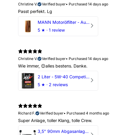
Christine V.
Verified buyer
•
Purchased 14 days ago
Passt perfekt. Lg
MANN Motorölfilter - Audi RS3 TTRS RSQ3 VZ5 - DAZ DNW
5
★ ·
1 review
Christine V.
Verified buyer
•
Purchased 14 days ago
Wie immer, 😊alles bestens. Danke.
2 Liter - 5W-40 Competition 300V Motul Motoröl
5
★ ·
2 reviews
Richard F.
Verified buyer
•
Purchased 4 months ago
Super Anlage, toller Klang, tolle Crew.
3,5" 90mm Abgasanlage AUDI RSQ3 DNWA 2.5 TFSI