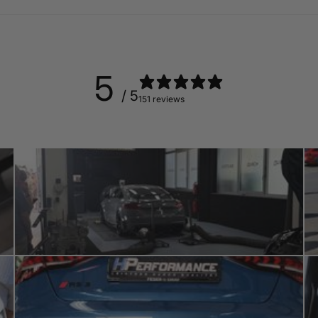
5
/ 5
151 reviews