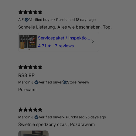
A.E.
Verified buyer
•
Purchased 18 days ago
Schnelle Lieferung. Alles wie beschrieben. Top.
Servicepaket / Inspektionspaket 1 mit Motul 300V 5W40 - 5W50 für alle 2.5 TFSI Modelle
4.71
★ ·
7 reviews
RS3 8P
Marcin J.
Verified buyer
Store review
Polecam !
Marcin J.
Verified buyer
•
Purchased 25 days ago
Świetnie spedzony czas , Pozdrawiam