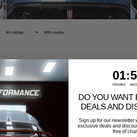
With media
1
:
Cou
54
01
:
5
minutes
sec
DO YOU WANT 
DEALS AND D
Sign up for our newslette
exclusive deals and discount
free of cha