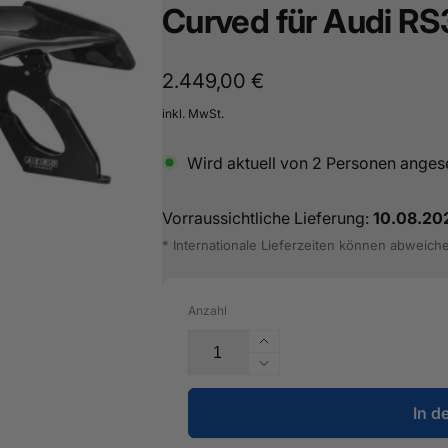
Curved für Audi RS3
16487601
Normaler
2.449,00 €
Preis
inkl. MwSt.
Wird aktuell von
2
Personen anges
Vorraussichtliche Lieferung:
10.08.20
* Internationale Lieferzeiten können abweich
Anzahl
Erhöhe
die
Verringere
Menge
die
für
In d
Menge
Carbon
für