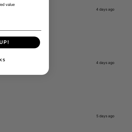
ed value
4 days ago
UP!
KS
4 days ago
5 days ago