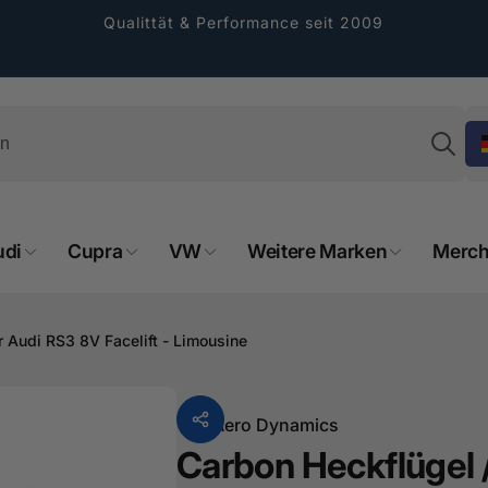
Qualittät & Performance seit 2009
Su
udi
Cupra
VW
Weitere Marken
Merch
rformance GmbH
 Audi RS3 8V Facelift - Limousine
holung verfügbar, gewöhnlich fertig in 2
4 tagen
Von
Aero Dynamics
cher Straße 8
Carbon Heckflügel 
sterburken
land