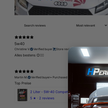
5w40
Christine V.
Verified buyer
Store review
Alles bestens 😊👍🏻
Martin M.
Verified buyer
•
Purchased 11 days ago
Top Preise
2 Liter - 5W-40 Competition 300V Motul Motoröl
5
★ ·
2 reviews