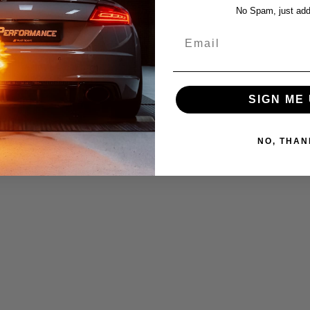
No Spam, just add
Email
SIGN ME 
NO, THAN