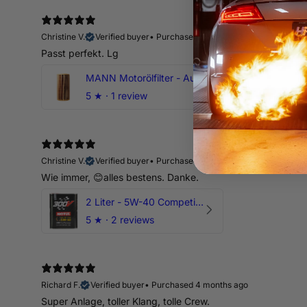
Christine V.
Verified buyer
•
Purchased 14 days ago
Passt perfekt. Lg
MANN Motorölfilter - Audi RS3 TTRS RSQ3 VZ5 - DAZ DNW
5
★ ·
1 review
Christine V.
Verified buyer
•
Purchased 14 days ago
Wie immer, 😊alles bestens. Danke.
2 Liter - 5W-40 Competition 300V Motul Motoröl
5
★ ·
2 reviews
Richard F.
Verified buyer
•
Purchased 4 months ago
Super Anlage, toller Klang, tolle Crew.