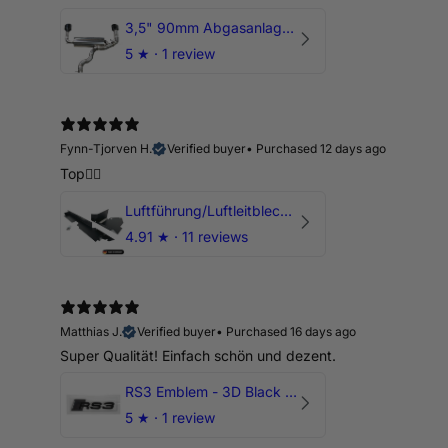
3,5" 90mm Abgasanlage AUDI RSQ3 DNWA 2.5 TFSI
5
★ ·
1 review
Fynn-Tjorven H.
Verified buyer
•
Purchased 12 days ago
Top👍🏼
Luftführung/Luftleitblech 5" 125mm offene Ansaugung HPerformance
4.91
★ ·
11 reviews
Matthias J.
Verified buyer
•
Purchased 16 days ago
Super Qualität! Einfach schön und dezent.
RS3 Emblem - 3D Black Edition - Schwarz/Schwarz Logo Modellschriftzug
5
★ ·
1 review