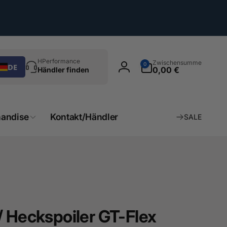
chen
0
HPerformance
Zwischensumme
0
DE
Artikel
0,00 €
Händler finden
Einloggen
andise
Kontakt/Händler
SALE
/ Heckspoiler GT-Flex