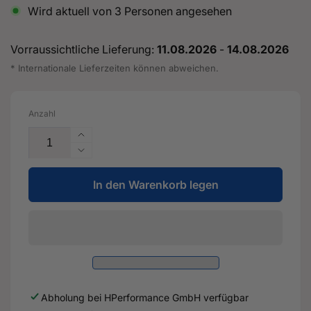
Wird aktuell von
3
Personen angesehen
Vorraussichtliche Lieferung:
11.08.2026
-
14.08.2026
* Internationale Lieferzeiten können abweichen.
Anzahl
Erhöhe
die
Verringere
Menge
die
für
In den Warenkorb legen
Menge
Carbon
für
Heckflügel
Carbon
/
Heckflügel
Heckspoiler
/
GT-
Heckspoiler
Flex
GT-
Curved
Flex
Abholung bei
HPerformance GmbH
verfügbar
für
Curved