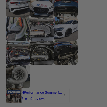
HPerformance Sommerfest 2026
5
★ ·
9 reviews