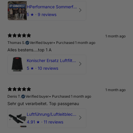
HPerformance Sommerfest 2026
5
★ ·
9 reviews
1 month ago
Thomas S.
Verified buyer
•
Purchased 1 month ago
Alles bestens....top 1 A
Konischer Ersatz Luftfilter Pilz - 4" & 5" Offene Ansaugung
5
★ ·
10 reviews
1 month ago
Denis T.
Verified buyer
•
Purchased 1 month ago
Sehr gut verarbeitet. Top passgenau
Luftführung/Luftleitblech 5" 125mm offene Ansaugung HPerformance
4.91
★ ·
11 reviews