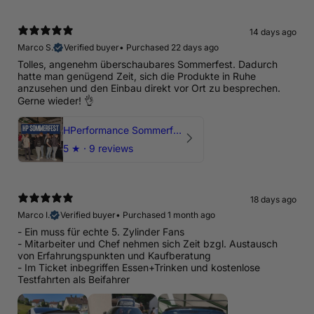
14 days ago
Marco S.
Verified buyer
•
Purchased 22 days ago
Tolles, angenehm überschaubares Sommerfest. Dadurch
hatte man genügend Zeit, sich die Produkte in Ruhe
anzusehen und den Einbau direkt vor Ort zu besprechen.
Gerne wieder! 👌
HPerformance Sommerfest 2026
5
★ ·
9 reviews
18 days ago
Marco I.
Verified buyer
•
Purchased 1 month ago
- Ein muss für echte 5. Zylinder Fans
- Mitarbeiter und Chef nehmen sich Zeit bzgl. Austausch
von Erfahrungspunkten und Kaufberatung
- Im Ticket inbegriffen Essen+Trinken und kostenlose
Testfahrten als Beifahrer