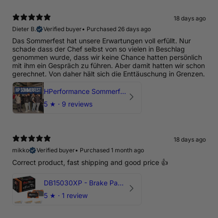
18 days ago
Dieter B.
Verified buyer
•
Purchased 26 days ago
Das Sommerfest hat unsere Erwartungen voll erfüllt. Nur
schade dass der Chef selbst von so vielen in Beschlag
genommen wurde, dass wir keine Chance hatten persönlich
mit ihm ein Gespräch zu führen. Aber damit hatten wir schon
gerechnet. Von daher hält sich die Enttäuschung in Grenzen.
HPerformance Sommerfest 2026
5
★ ·
9 reviews
18 days ago
mikko
Verified buyer
•
Purchased 1 month ago
Correct product, fast shipping and good price 👍
DB15030XP - Brake Pads Xtreme Performance | Front Axle
5
★ ·
1 review