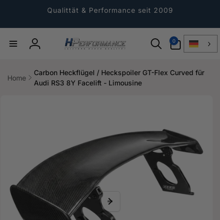
Direkt
zum
Qualittät & Performance seit 2009
Inhalt
0
0
Artikel
Einloggen
Carbon Heckflügel / Heckspoiler GT-Flex Curved für
Home
Audi RS3 8Y Facelift - Limousine
ktinformationen
gen