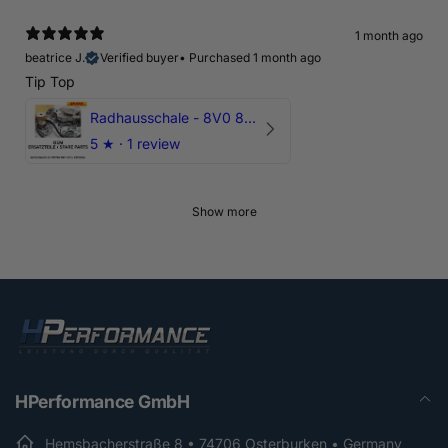
1 month ago
beatrice J.
Verified buyer
•
Purchased 1 month ago
Tip Top
Radhausschale - 8V0 821 191 C - Original Ersatzteil für Audi RS3 Sportback
5
★ ·
1 review
Show more
HPerformance GmbH
Hemsbacherstraße 8 • 74706 Osterburken • Germany