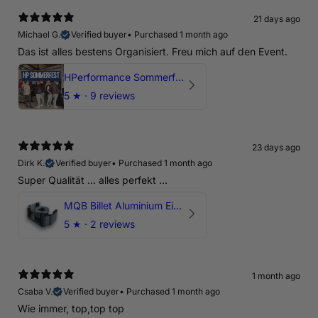
21 days ago
Michael G.
Verified buyer
•
Purchased 1 month ago
Das ist alles bestens Organisiert. Freu mich auf den Event.
HPerformance Sommerfest 2026
5
★ ·
9 reviews
23 days ago
Dirk K.
Verified buyer
•
Purchased 1 month ago
Super Qualität ... alles perfekt ...
MQB Billet Aluminium Einsatz Drehmomentstütze - DOGBONE für Audi RS3, TTRS, RSQ3
5
★ ·
2 reviews
1 month ago
Csaba V.
Verified buyer
•
Purchased 1 month ago
Wie immer, top,top top