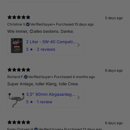
5 days ago
Christine V.
Verified buyer
•
Purchased 15 days ago
Wie immer, 😊alles bestens. Danke.
2 Liter - 5W-40 Competition 300V Motul Motoröl
5
★ ·
2 reviews
6 days ago
Richard F.
Verified buyer
•
Purchased 4 months ago
Super Anlage, toller Klang, tolle Crew.
3,5" 90mm Abgasanlage AUDI RSQ3 DNWA 2.5 TFSI
5
★ ·
1 review
6 days ago
Fynn-Tjorven H.
Verified buyer
•
Purchased 13 days ago