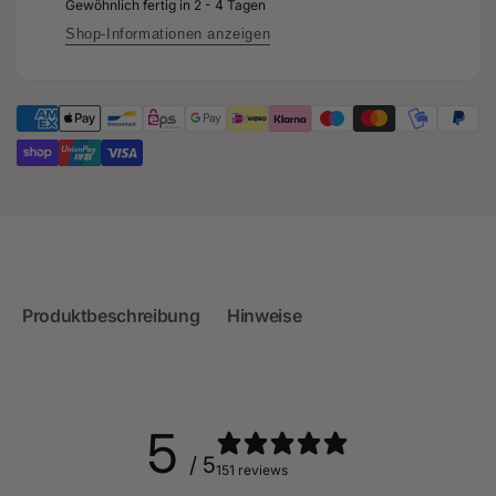
Audi
Gewöhnlich fertig in 2 - 4 Tagen
für
RS3
Audi
Shop-Informationen anzeigen
8Y
RS3
Facelift
8Y
-
Facelift
Limousine
-
Limousine
Produktbeschreibung
Hinweise
5
/ 5
151 reviews