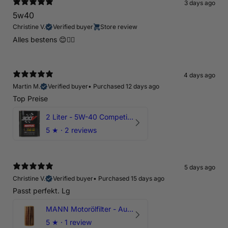
3 days ago
5w40
Christine V.
Verified buyer
Store review
Alles bestens 😊👍🏻
4 days ago
Martin M.
Verified buyer
•
Purchased 12 days ago
Top Preise
2 Liter - 5W-40 Competition 300V Motul Motoröl
5
★ ·
2 reviews
5 days ago
Christine V.
Verified buyer
•
Purchased 15 days ago
Passt perfekt. Lg
MANN Motorölfilter - Audi RS3 TTRS RSQ3 VZ5 - DAZ DNW
5
★ ·
1 review