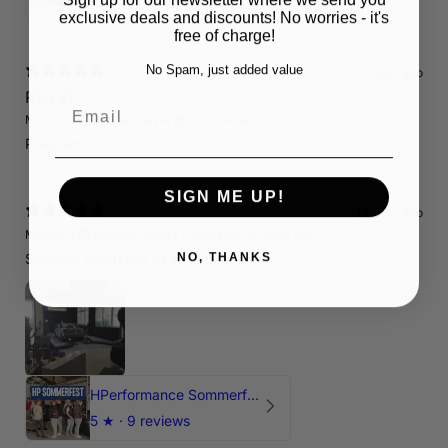
exclusive deals and discounts! No worries - it's
free of charge!
No Spam, just added value
14 days ago
RS3 8P
Email
Marcin J.
Verified buyer
Store review
Polecam !
SIGN ME UP!
14 days ago
Marcin J.
Verified buyer
•
Purchased 26 days ago
NO, THANKS
Świetnie spedzony czas , Pozdrawiam
HPerformance Sommerfest 2026
5
★ ·
9 reviews