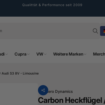
Qualittät & Performance seit 2009
Su
udi
Cupra
VW
Weitere Marken
Merch
rformance GmbH
holung verfügbar, gewöhnlich fertig in 2
r Audi S3 8V - Limousine
4 tagen
cher Straße 8
sterburken
Von
Aero Dynamics
land
Carbon Heckflügel 
16487601