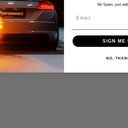
No Spam, just add
Email
SIGN ME 
NO, THAN