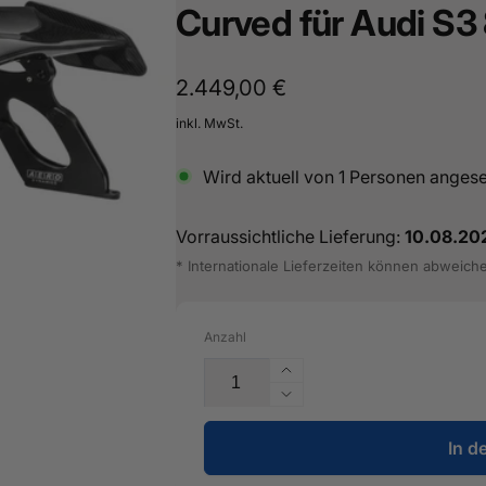
Curved für Audi S3
Normaler
2.449,00 €
Preis
inkl. MwSt.
Wird aktuell von
1
Personen anges
Vorraussichtliche Lieferung:
10.08.20
* Internationale Lieferzeiten können abweich
Anzahl
Erhöhe
die
Verringere
Menge
die
für
In d
Menge
Carbon
für