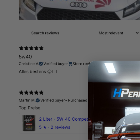
5w40
Christine V.
Verified buyer
Store review
Alles bestens 😊👍🏻
Martin M.
Verified buyer
•
Purchased 11 days ago
Top Preise
2 Liter - 5W-40 Competition 300V Motul Motoröl
5
★ ·
2 reviews