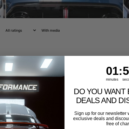
With media
1
:
Cou
54
01
:
5
minutes
sec
DO YOU WANT 
DEALS AND D
Sign up for our newslette
exclusive deals and discount
free of cha