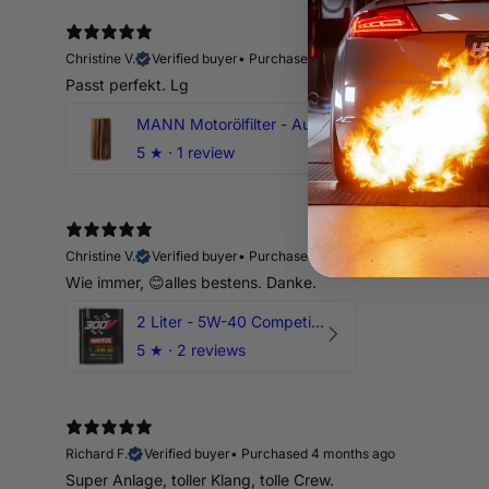
Christine V.
Verified buyer
•
Purchased 14 days ago
Passt perfekt. Lg
MANN Motorölfilter - Audi RS3 TTRS RSQ3 VZ5 - DAZ DNW
5
★ ·
1 review
Christine V.
Verified buyer
•
Purchased 14 days ago
Wie immer, 😊alles bestens. Danke.
2 Liter - 5W-40 Competition 300V Motul Motoröl
5
★ ·
2 reviews
Richard F.
Verified buyer
•
Purchased 4 months ago
Super Anlage, toller Klang, tolle Crew.