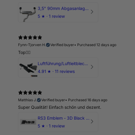
3,5" 90mm Abgasanlage AUDI RSQ3 DNWA 2.5 TFSI
5
★ ·
1 review
Fynn-Tjorven H.
Verified buyer
•
Purchased 12 days ago
Top👍🏼
Luftführung/Luftleitblech 5" 125mm offene Ansaugung HPerformance
4.91
★ ·
11 reviews
Matthias J.
Verified buyer
•
Purchased 16 days ago
Super Qualität! Einfach schön und dezent.
RS3 Emblem - 3D Black Edition - Schwarz/Schwarz Logo Modellschriftzug
5
★ ·
1 review