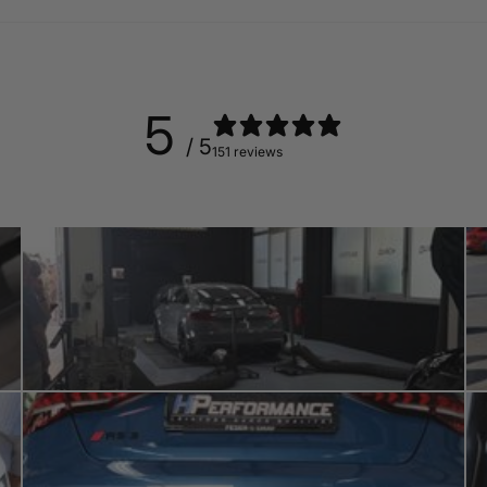
5
/ 5
151 reviews