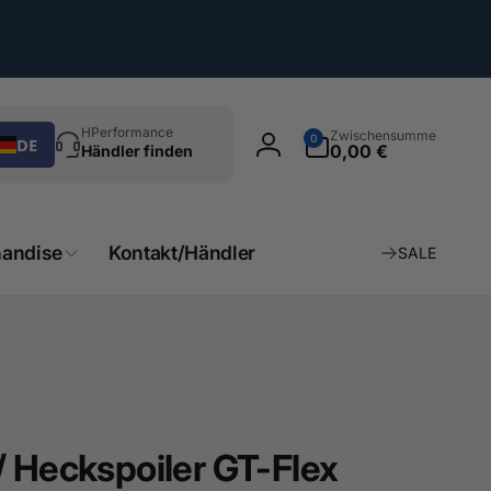
chen
0
HPerformance
Zwischensumme
0
DE
Artikel
0,00 €
Händler finden
Einloggen
andise
Kontakt/Händler
SALE
/ Heckspoiler GT-Flex