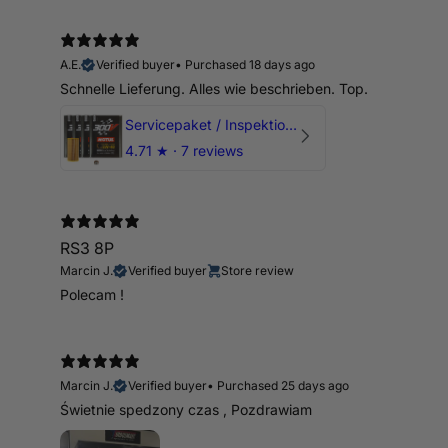
A.E.
Verified buyer
•
Purchased 18 days ago
Schnelle Lieferung. Alles wie beschrieben. Top.
Servicepaket / Inspektionspaket 1 mit Motul 300V 5W40 - 5W50 für alle 2.5 TFSI Modelle
4.71
★ ·
7 reviews
RS3 8P
Marcin J.
Verified buyer
Store review
Polecam !
Marcin J.
Verified buyer
•
Purchased 25 days ago
Świetnie spedzony czas , Pozdrawiam