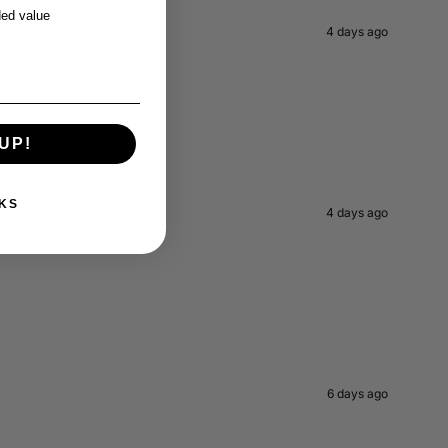
ed value
4 days ago
UP!
KS
4 days ago
6 days ago