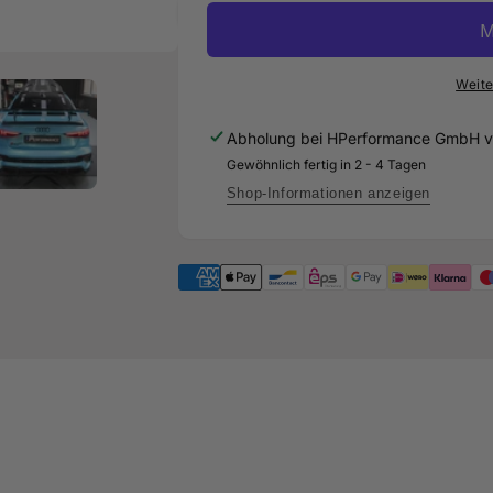
Heckflügel
Carbon
/
Heckflügel
Heckspoiler
/
GT-
Heckspoiler
Weite
Flex
GT-
Curved
Flex
Abholung bei
HPerformance GmbH
v
für
Curved
Gewöhnlich fertig in 2 - 4 Tagen
Audi
für
S3
Audi
Shop-Informationen anzeigen
8V
S3
-
8V
Limousine
-
Limousine