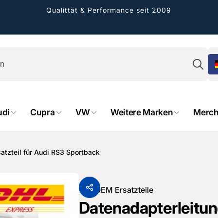
Qualittät & Performance seit 2009
Su
udi
Cupra
VW
Weitere Marken
Merch
rformance GmbH
holung verfügbar, gewöhnlich fertig in 2
atzteil für Audi RS3 Sportback
4 tagen
cher Straße 8
sterburken
Von
OEM Ersatzteile
land
Datenadapterleitun
16487601