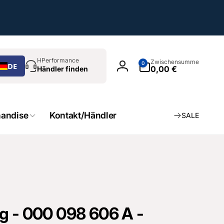
chen
0
HPerformance
Zwischensumme
0
DE
Artikel
0,00 €
Händler finden
Einloggen
andise
Kontakt/Händler
SALE
g - 000 098 606 A -