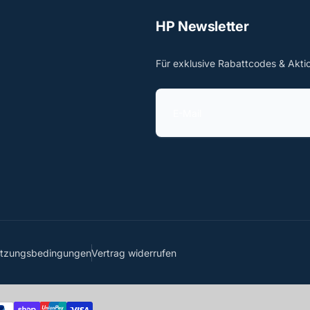
HP Newsletter
Für exklusive Rabattcodes & Akti
E
-
M
a
i
l
utzungsbedingungen
Vertrag widerrufen