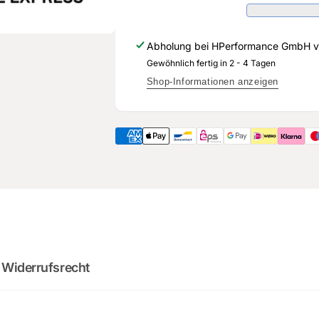
606
098
A
606
-
A
Abholung bei
HPerformance GmbH
v
Original
-
Ersatzteil
Gewöhnlich fertig in 2 - 4 Tagen
Original
für
Ersatzteil
Shop-Informationen anzeigen
Audi
für
RS3
Audi
Sportback
RS3
Sportback
2
:
Cou
0
02
:
0
minutes
sec
 Widerrufsrecht
DO YOU WANT 
DEALS AND D