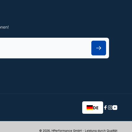
onen!
DE
Facebook
Instagram
YouTub
© 2026,
HPerformance GmbH
- Leistung durch Qualität