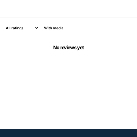
With media
No reviews yet