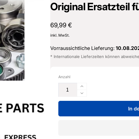
Original Ersatzteil
Normaler
69,99 €
Preis
inkl. MwSt.
Vorraussichtliche Lieferung:
10.08.20
* Internationale Lieferzeiten können abweich
Anzahl
Erhöhe
die
Verringere
Menge
die
für
In d
Menge
Datenadapterleitung
für
-
Datenadapterleitung
000
-
098
000