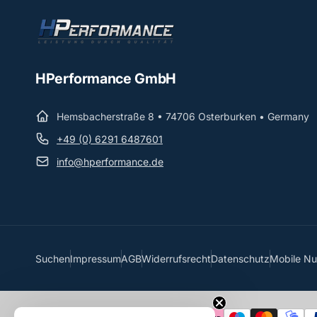
HPerformance GmbH
Hemsbacherstraße 8 • 74706 Osterburken • Germany
+49 (0) 6291 6487601
info@hperformance.de
Suchen
Impressum
AGB
Widerrufsrecht
Datenschutz
Mobile N