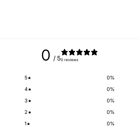
Sign up for our newslette
exclusive deals and discount
free of cha
No Spam, just add
Email
0
/ 5
0 reviews
SIGN ME 
5
0
%
NO, THAN
4
0
%
3
0
%
2
0
%
1
0
%