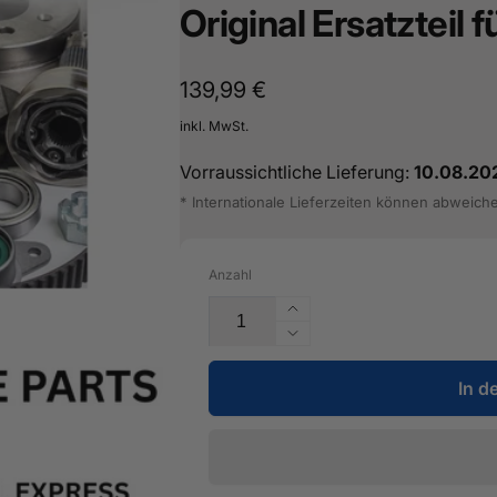
Original Ersatzteil
Normaler
139,99 €
Preis
inkl. MwSt.
Vorraussichtliche Lieferung:
10.08.20
* Internationale Lieferzeiten können abweich
Anzahl
Erhöhe
die
Verringere
Menge
die
für
In d
Menge
Datenadapterleitung
für
-
Datenadapterleitung
000
-
098
000