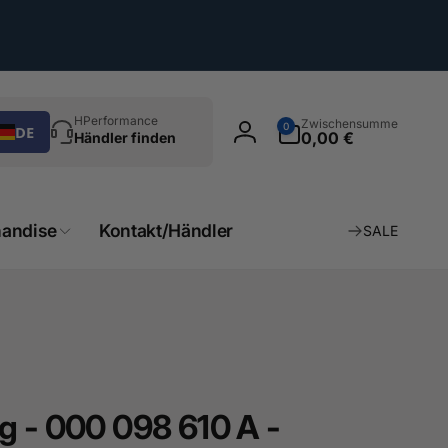
chen
0
HPerformance
Zwischensumme
0
DE
Artikel
0,00 €
Händler finden
Einloggen
andise
Kontakt/Händler
SALE
g - 000 098 610 A -