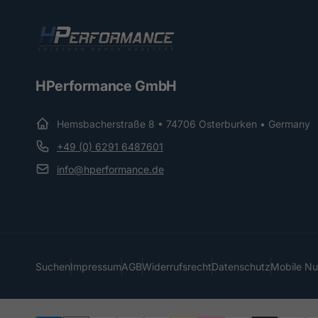
HPerformance GmbH
Hemsbacherstraße 8 • 74706 Osterburken • Germany
+49 (0) 6291 6487601
info@hperformance.de
Suchen
Impressum
AGB
Widerrufsrecht
Datenschutz
Mobile N