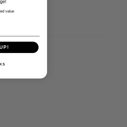
rge!
ed value
UP!
KS