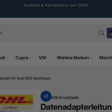
Qualittät & Performance seit 2009
Su
udi
Cupra
VW
Weitere Marken
Merch
rformance GmbH
holung verfügbar, gewöhnlich fertig in 2
atzteil für Audi RS3 Sportback
4 tagen
cher Straße 8
sterburken
Von
OEM Ersatzteile
land
Datenadapterleitun
16487601