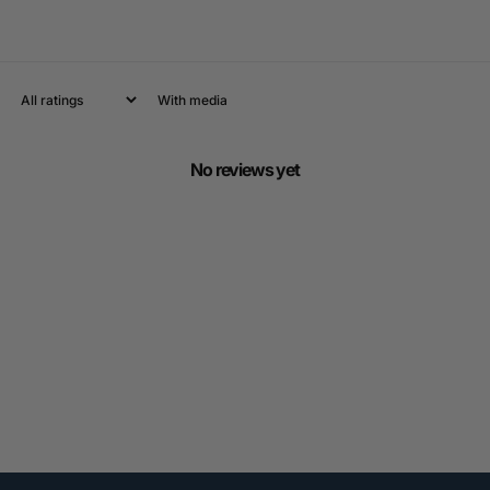
With media
No reviews yet