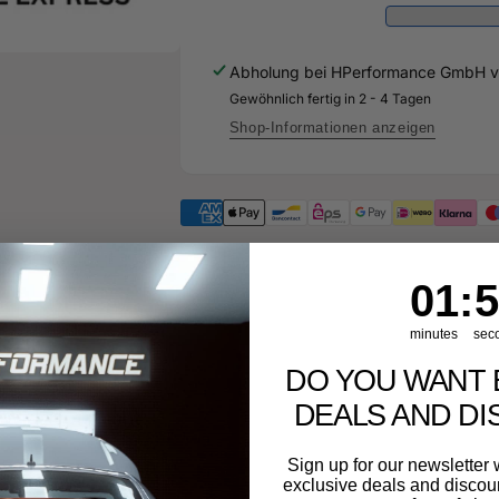
610
098
A
610
-
A
Abholung bei
HPerformance GmbH
v
Original
-
Ersatzteil
Gewöhnlich fertig in 2 - 4 Tagen
Original
für
Ersatzteil
Shop-Informationen anzeigen
Audi
für
RS3
Audi
Sportback
RS3
Sportback
1
:
Cou
55
01
:
5
minutes
sec
DO YOU WANT 
DEALS AND D
 Widerrufsrecht
Sign up for our newslette
exclusive deals and discount