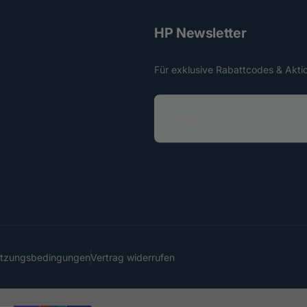
HP Newsletter
Für exklusive Rabattcodes & Akti
E
-
M
a
i
l
utzungsbedingungen
Vertrag widerrufen