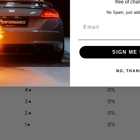
free of cha
No Spam, just add
Email
0
SIGN ME 
/ 5
0 reviews
NO, THAN
5
0
%
4
0
%
3
0
%
2
0
%
1
0
%