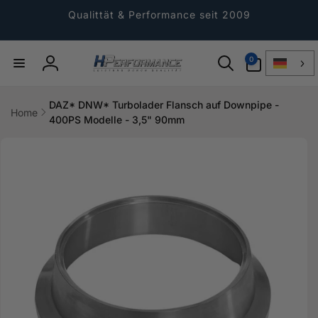
Direkt
zum
Qualittät & Performance seit 2009
Inhalt
0
0
Artikel
Einloggen
DAZ* DNW* Turbolader Flansch auf Downpipe -
Home
400PS Modelle - 3,5" 90mm
ktinformationen
gen