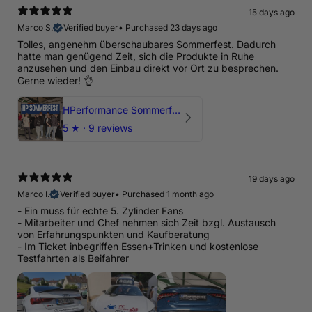
15 days ago
Marco S.
Verified buyer
•
Purchased 23 days ago
Tolles, angenehm überschaubares Sommerfest. Dadurch
hatte man genügend Zeit, sich die Produkte in Ruhe
anzusehen und den Einbau direkt vor Ort zu besprechen.
Gerne wieder! 👌
HPerformance Sommerfest 2026
5
★ ·
9 reviews
19 days ago
Marco I.
Verified buyer
•
Purchased 1 month ago
- Ein muss für echte 5. Zylinder Fans
- Mitarbeiter und Chef nehmen sich Zeit bzgl. Austausch
von Erfahrungspunkten und Kaufberatung
- Im Ticket inbegriffen Essen+Trinken und kostenlose
Testfahrten als Beifahrer