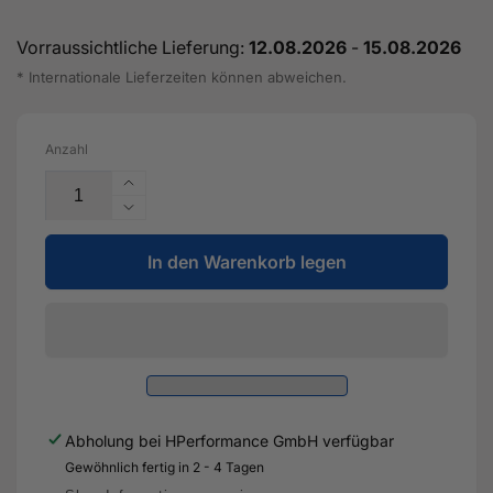
Vorraussichtliche Lieferung:
12.08.2026
-
15.08.2026
* Internationale Lieferzeiten können abweichen.
Anzahl
Erhöhe
die
Verringere
Menge
die
für
In den Warenkorb legen
Menge
DAZ*
für
DNW*
DAZ*
Turbolader
DNW*
Flansch
Turbolader
auf
Flansch
Downpipe
auf
-
Downpipe
Abholung bei
HPerformance GmbH
verfügbar
400PS
-
Modelle
Gewöhnlich fertig in 2 - 4 Tagen
400PS
-