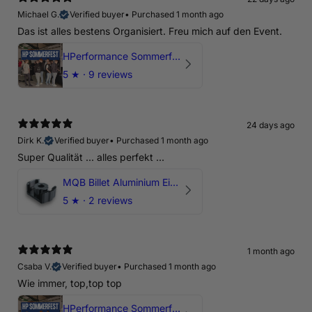
Michael G.
Verified buyer
•
Purchased 1 month ago
Das ist alles bestens Organisiert. Freu mich auf den Event.
HPerformance Sommerfest 2026
5
★ ·
9 reviews
24 days ago
Dirk K.
Verified buyer
•
Purchased 1 month ago
Super Qualität ... alles perfekt ...
MQB Billet Aluminium Einsatz Drehmomentstütze - DOGBONE für Audi RS3, TTRS, RSQ3
5
★ ·
2 reviews
1 month ago
Csaba V.
Verified buyer
•
Purchased 1 month ago
Wie immer, top,top top
HPerformance Sommerfest 2026