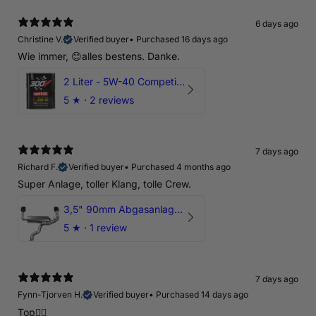
6 days ago
Christine V.
Verified buyer
•
Purchased 16 days ago
Wie immer, 😊alles bestens. Danke.
2 Liter - 5W-40 Competition 300V Motul Motoröl
5
★ ·
2 reviews
7 days ago
Richard F.
Verified buyer
•
Purchased 4 months ago
Super Anlage, toller Klang, tolle Crew.
3,5" 90mm Abgasanlage AUDI RSQ3 DNWA 2.5 TFSI
5
★ ·
1 review
7 days ago
Fynn-Tjorven H.
Verified buyer
•
Purchased 14 days ago
Top👍🏼