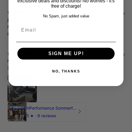
exclusive deals and discounts! No worries - it's
free of charge!
15 days ago
No Spam, just added value
RS3 8P
Email
Marcin J.
Verified buyer
Store review
Polecam !
SIGN ME UP!
15 days ago
Marcin J.
Verified buyer
•
Purchased 27 days ago
Świetnie spedzony czas , Pozdrawiam
NO, THANKS
HPerformance Sommerfest 2026
5
★ ·
9 reviews