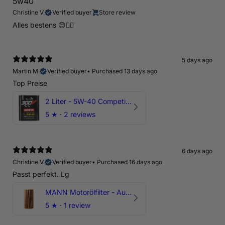
5w40
Christine V.
Verified buyer
Store review
Alles bestens 😊👍🏻
5 days ago
Martin M.
Verified buyer
•
Purchased 13 days ago
Top Preise
2 Liter - 5W-40 Competition 300V Motul Motoröl
5
★ ·
2 reviews
6 days ago
Christine V.
Verified buyer
•
Purchased 16 days ago
Passt perfekt. Lg
MANN Motorölfilter - Audi RS3 TTRS RSQ3 VZ5 - DAZ DNW
5
★ ·
1 review