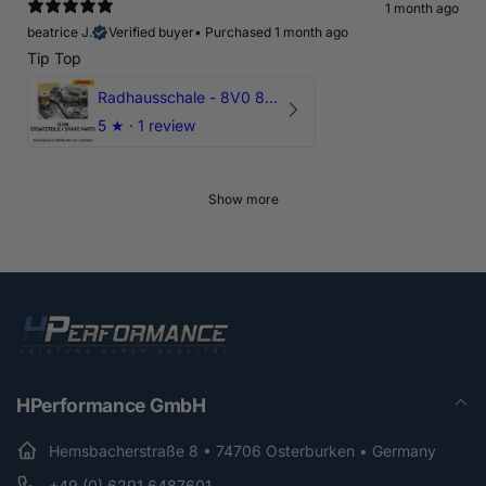
1 month ago
beatrice J.
Verified buyer
•
Purchased 1 month ago
Tip Top
Radhausschale - 8V0 821 191 C - Original Ersatzteil für Audi RS3 Sportback
5
★ ·
1 review
Show more
HPerformance GmbH
Hemsbacherstraße 8 • 74706 Osterburken • Germany
+49 (0) 6291 6487601