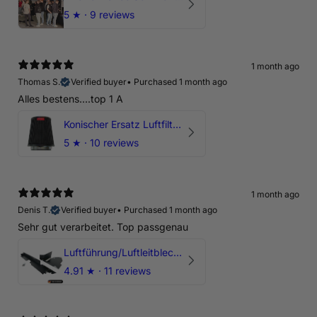
5
★ ·
9 reviews
1 month ago
Thomas S.
Verified buyer
•
Purchased 1 month ago
Alles bestens....top 1 A
Konischer Ersatz Luftfilter Pilz - 4" & 5" Offene Ansaugung
5
★ ·
10 reviews
1 month ago
Denis T.
Verified buyer
•
Purchased 1 month ago
Sehr gut verarbeitet. Top passgenau
Luftführung/Luftleitblech 5" 125mm offene Ansaugung HPerformance
4.91
★ ·
11 reviews