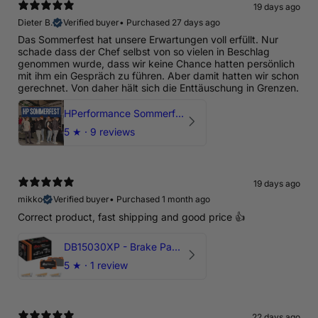
19 days ago
Dieter B.
Verified buyer
•
Purchased 27 days ago
Das Sommerfest hat unsere Erwartungen voll erfüllt. Nur
schade dass der Chef selbst von so vielen in Beschlag
genommen wurde, dass wir keine Chance hatten persönlich
mit ihm ein Gespräch zu führen. Aber damit hatten wir schon
gerechnet. Von daher hält sich die Enttäuschung in Grenzen.
HPerformance Sommerfest 2026
5
★ ·
9 reviews
19 days ago
mikko
Verified buyer
•
Purchased 1 month ago
Correct product, fast shipping and good price 👍
DB15030XP - Brake Pads Xtreme Performance | Front Axle
5
★ ·
1 review
22 days ago