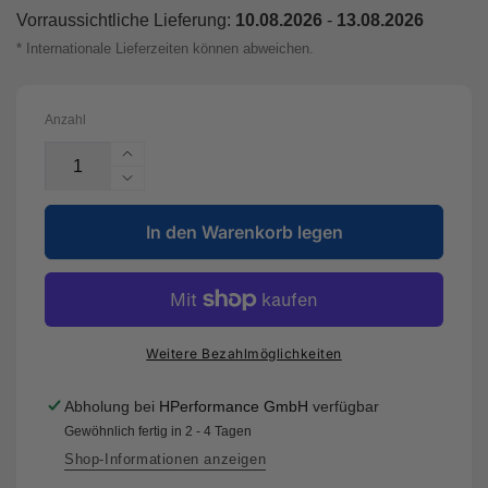
Vorraussichtliche Lieferung:
10.08.2026
-
13.08.2026
* Internationale Lieferzeiten können abweichen.
Anzahl
Erhöhe
die
Verringere
Menge
die
für
In den Warenkorb legen
Menge
DB8849RP
für
-
DB8849RP
Brake
-
Pads
Brake
Race
Pads
Weitere Bezahlmöglichkeiten
Performance
Race
Performance
Abholung bei
HPerformance GmbH
verfügbar
Gewöhnlich fertig in 2 - 4 Tagen
Shop-Informationen anzeigen