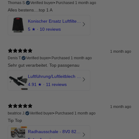
Thomas S.
Verified buyer
•
Purchased 1 month ago
Alles bestens....top 1 A
Konischer Ersatz Luftfilter Pilz - 4" & 5" Offene Ansaugung
5
★ ·
10 reviews
1 month ago
Denis T.
Verified buyer
•
Purchased 1 month ago
Sehr gut verarbeitet. Top passgenau
Luftführung/Luftleitblech 5" 125mm offene Ansaugung HPerformance
4.91
★ ·
11 reviews
1 month ago
beatrice J.
Verified buyer
•
Purchased 1 month ago
Tip Top
Radhausschale - 8V0 821 191 C - Original Ersatzteil für Audi RS3 Sportback