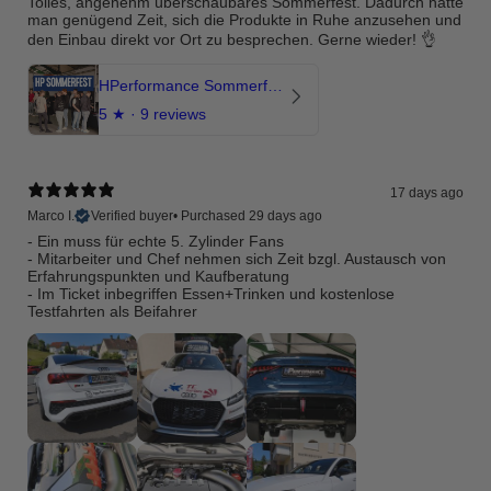
Tolles, angenehm überschaubares Sommerfest. Dadurch hatte
man genügend Zeit, sich die Produkte in Ruhe anzusehen und
den Einbau direkt vor Ort zu besprechen. Gerne wieder! 👌
HPerformance Sommerfest 2026
5
★ ·
9 reviews
17 days ago
Marco I.
Verified buyer
•
Purchased 29 days ago
- Ein muss für echte 5. Zylinder Fans
- Mitarbeiter und Chef nehmen sich Zeit bzgl. Austausch von
Erfahrungspunkten und Kaufberatung
- Im Ticket inbegriffen Essen+Trinken und kostenlose
Testfahrten als Beifahrer