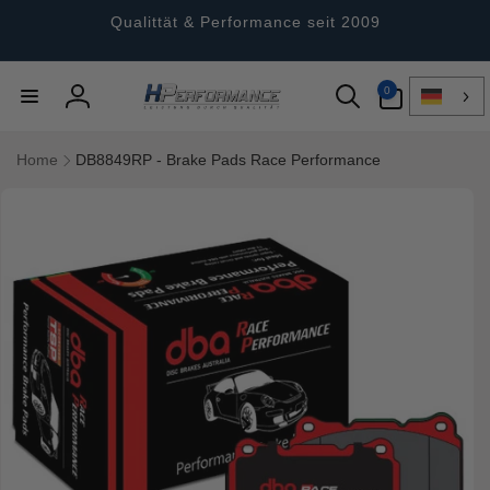
Direkt
zum
Qualittät & Performance seit 2009
Inhalt
0
0
Artikel
Einloggen
Home
DB8849RP - Brake Pads Race Performance
ktinformationen
gen