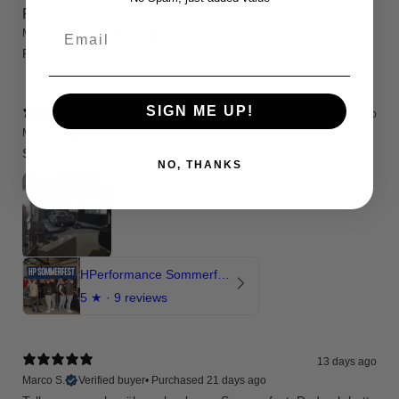
RS3 8P
Email
Marcin J.
Verified buyer
Store review
Polecam !
SIGN ME UP!
13 days ago
Marcin J.
Verified buyer
•
Purchased 25 days ago
Świetnie spedzony czas , Pozdrawiam
NO, THANKS
HPerformance Sommerfest 2026
5
★ ·
9 reviews
13 days ago
Marco S.
Verified buyer
•
Purchased 21 days ago