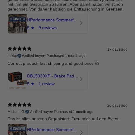
mit ihm ein Gespräch zu führen. Aber damit hatten wir schon
gerechnet. Von daher hält sich die Enttäuschung in Grenzen.
HPerformance Sommerfest 2026
5
★ ·
9 reviews
17 days ago
mikko
Verified buyer
•
Purchased 1 month ago
Correct product, fast shipping and good price 👍
DB15030XP - Brake Pads Xtreme Performance | Front Axle
5
★ ·
1 review
20 days ago
Michael G.
Verified buyer
•
Purchased 1 month ago
Das ist alles bestens Organisiert. Freu mich auf den Event.
HPerformance Sommerfest 2026