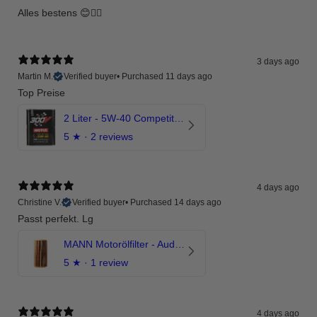
Alles bestens 😊👍🏻
3 days ago
Martin M.
Verified buyer
•
Purchased 11 days ago
Top Preise
2 Liter - 5W-40 Competition 300V Motul Motoröl
5
★ ·
2 reviews
4 days ago
Christine V.
Verified buyer
•
Purchased 14 days ago
Passt perfekt. Lg
MANN Motorölfilter - Audi RS3 TTRS RSQ3 VZ5 - DAZ DNW
5
★ ·
1 review
4 days ago