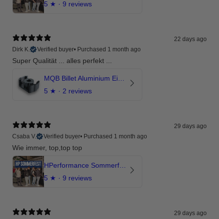
5
★ ·
9 reviews
22 days ago
Dirk K.
Verified buyer
•
Purchased 1 month ago
Super Qualität ... alles perfekt ...
MQB Billet Aluminium Einsatz Drehmomentstütze - DOGBONE für Audi RS3, TTRS, RSQ3
5
★ ·
2 reviews
29 days ago
Csaba V.
Verified buyer
•
Purchased 1 month ago
Wie immer, top,top top
HPerformance Sommerfest 2026
5
★ ·
9 reviews
29 days ago