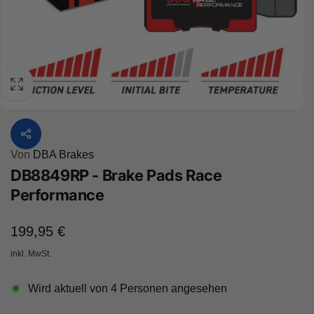
Von
DBA Brakes
DB8849RP - Brake Pads Race
Performance
Normaler
199,95 €
Preis
inkl. MwSt.
Wird aktuell von
4
Personen angesehen