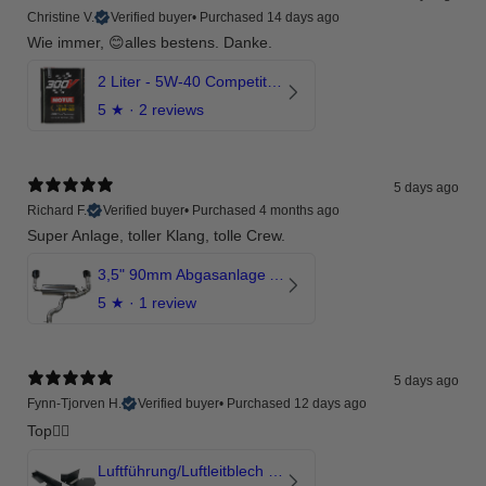
Christine V.
Verified buyer
•
Purchased 14 days ago
Wie immer, 😊alles bestens. Danke.
2 Liter - 5W-40 Competition 300V Motul Motoröl
5
★ ·
2 reviews
5 days ago
Richard F.
Verified buyer
•
Purchased 4 months ago
Super Anlage, toller Klang, tolle Crew.
3,5" 90mm Abgasanlage AUDI RSQ3 DNWA 2.5 TFSI
5
★ ·
1 review
5 days ago
Fynn-Tjorven H.
Verified buyer
•
Purchased 12 days ago
Top👍🏼
Luftführung/Luftleitblech 5" 125mm offene Ansaugung HPerformance