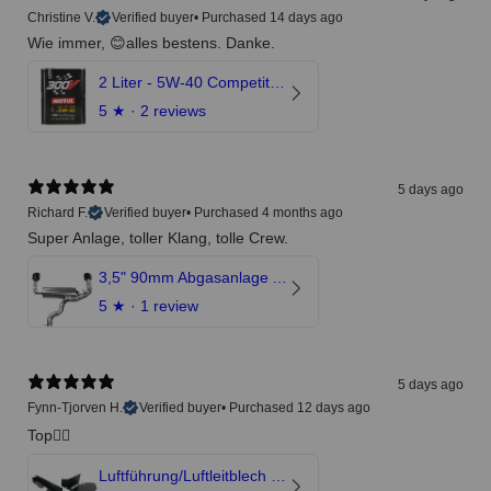
Christine V.
Verified buyer
•
Purchased 14 days ago
Wie immer, 😊alles bestens. Danke.
2 Liter - 5W-40 Competition 300V Motul Motoröl
5
★ ·
2 reviews
5 days ago
Richard F.
Verified buyer
•
Purchased 4 months ago
Super Anlage, toller Klang, tolle Crew.
3,5" 90mm Abgasanlage AUDI RSQ3 DNWA 2.5 TFSI
5
★ ·
1 review
5 days ago
Fynn-Tjorven H.
Verified buyer
•
Purchased 12 days ago
Top👍🏼
Luftführung/Luftleitblech 5" 125mm offene Ansaugung HPerformance