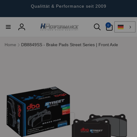
Direkt
zum
Qualittät & Performance seit 2009
Inhalt
0
0
Artikel
Einloggen
Home
DB8849SS - Brake Pads Street Series | Front Axle
ktinformationen
gen