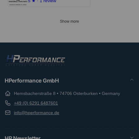
5
★ ·
1 review
Show more
HPerformance GmbH
Hemsbacherstraße 8 • 74706 Osterburken • Germany
+49 (0) 6291 6487601
info@hperformance.de
HP Newsletter