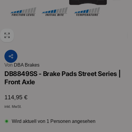
Von
DBA Brakes
DB8849SS - Brake Pads Street Series |
Front Axle
Normaler
114,95 €
Preis
inkl. MwSt.
Wird aktuell von
1
Personen angesehen