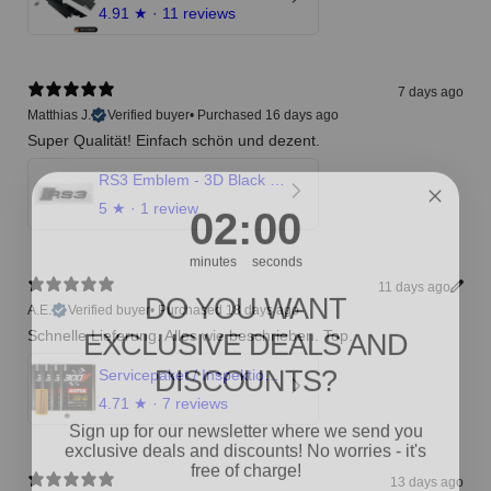
4.91
★ ·
11 reviews
7 days ago
Matthias J.
Verified buyer
•
Purchased 16 days ago
Super Qualität! Einfach schön und dezent.
RS3 Emblem - 3D Black Edition - Schwarz/Schwarz Logo Modellschriftzug
1
:
Countdown ends in:
58
01
:
58
5
★ ·
1 review
minutes
seconds
DO YOU WANT
11 days ago
A.E.
Verified buyer
•
Purchased 18 days ago
EXCLUSIVE DEALS AND
Schnelle Lieferung. Alles wie beschrieben. Top.
DISCOUNTS?
Servicepaket / Inspektionspaket 1 mit Motul 300V 5W40 - 5W50 für alle 2.5 TFSI Modelle
4.71
★ ·
7 reviews
Sign up for our newsletter where we send you
exclusive deals and discounts! No worries - it's
free of charge!
13 days ago
No Spam, just added value