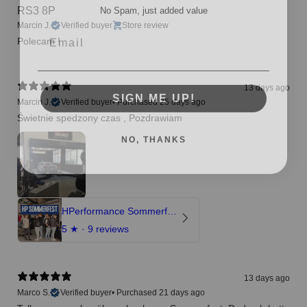
RS3 8P
Email
Marcin J.
Verified buyer
Store review
Polecam !
SIGN ME UP!
13 days ago
Marcin J.
Verified buyer
•
Purchased 25 days ago
Świetnie spedzony czas , Pozdrawiam
NO, THANKS
HPerformance Sommerfest 2026
5
★ ·
9 reviews
13 days ago
Marco S.
Verified buyer
•
Purchased 21 days ago