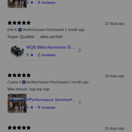
5
★ ·
9 reviews
22 days ago
Dirk K.
Verified buyer
•
Purchased 1 month ago
Super Qualität ... alles perfekt ...
MQB Billet Aluminium Einsatz Drehmomentstütze - DOGBONE für Audi RS3, TTRS, RSQ3
5
★ ·
2 reviews
29 days ago
Csaba V.
Verified buyer
•
Purchased 1 month ago
Wie immer, top,top top
HPerformance Sommerfest 2026
5
★ ·
9 reviews
29 days ago