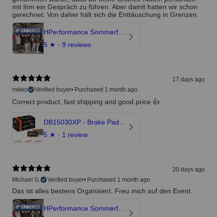
mit ihm ein Gespräch zu führen. Aber damit hatten wir schon
gerechnet. Von daher hält sich die Enttäuschung in Grenzen.
HPerformance Sommerfest 2026
5
★ ·
9 reviews
17 days ago
mikko
Verified buyer
•
Purchased 1 month ago
Correct product, fast shipping and good price 👍
DB15030XP - Brake Pads Xtreme Performance | Front Axle
5
★ ·
1 review
20 days ago
Michael G.
Verified buyer
•
Purchased 1 month ago
Das ist alles bestens Organisiert. Freu mich auf den Event.
HPerformance Sommerfest 2026