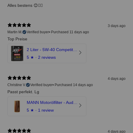
Alles bestens 😊👍🏻
3 days ago
Martin M.
Verified buyer
•
Purchased 11 days ago
Top Preise
2 Liter - 5W-40 Competition 300V Motul Motoröl
5
★ ·
2 reviews
4 days ago
Christine V.
Verified buyer
•
Purchased 14 days ago
Passt perfekt. Lg
MANN Motorölfilter - Audi RS3 TTRS RSQ3 VZ5 - DAZ DNW
5
★ ·
1 review
4 days ago