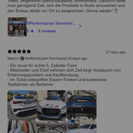
Tolles, angenehm überschaubares Sommerfest. Dadurch hatte
man genügend Zeit, sich die Produkte in Ruhe anzusehen und
den Einbau direkt vor Ort zu besprechen. Gerne wieder! 👌
HPerformance Sommerfest 2026
5
★ ·
9 reviews
17 days ago
Marco I.
Verified buyer
•
Purchased 29 days ago
- Ein muss für echte 5. Zylinder Fans
- Mitarbeiter und Chef nehmen sich Zeit bzgl. Austausch von
Erfahrungspunkten und Kaufberatung
- Im Ticket inbegriffen Essen+Trinken und kostenlose
Testfahrten als Beifahrer