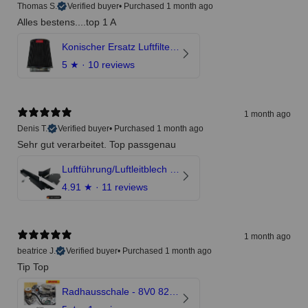
Thomas S.
Verified buyer
•
Purchased 1 month ago
Alles bestens....top 1 A
Konischer Ersatz Luftfilter Pilz - 4" & 5" Offene Ansaugung
5
★ ·
10 reviews
1 month ago
Denis T.
Verified buyer
•
Purchased 1 month ago
Sehr gut verarbeitet. Top passgenau
Luftführung/Luftleitblech 5" 125mm offene Ansaugung HPerformance
4.91
★ ·
11 reviews
1 month ago
beatrice J.
Verified buyer
•
Purchased 1 month ago
Tip Top
Radhausschale - 8V0 821 191 C - Original Ersatzteil für Audi RS3 Sportback