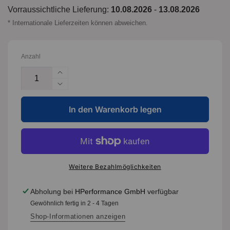
Vorraussichtliche Lieferung:
10.08.2026
-
13.08.2026
* Internationale Lieferzeiten können abweichen.
Anzahl
Erhöhe
die
Verringere
Menge
die
für
In den Warenkorb legen
Menge
DB8849SS
für
-
DB8849SS
Brake
-
Pads
Brake
Street
Pads
Weitere Bezahlmöglichkeiten
Series
Street
|
Series
Abholung bei
HPerformance GmbH
verfügbar
Front
|
Gewöhnlich fertig in 2 - 4 Tagen
Axle
Front
Axle
Shop-Informationen anzeigen