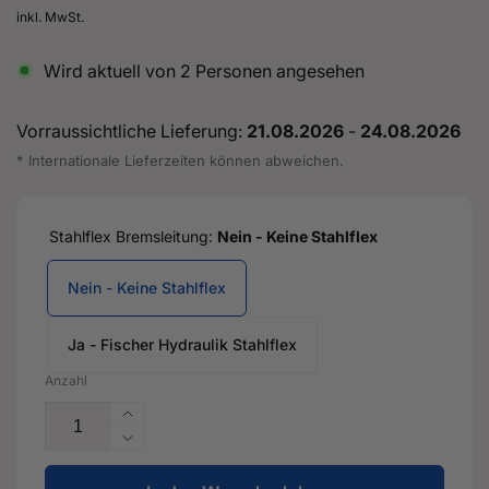
Preis
inkl. MwSt.
Wird aktuell von
2
Personen angesehen
Vorraussichtliche Lieferung:
21.08.2026
-
24.08.2026
* Internationale Lieferzeiten können abweichen.
Stahlflex Bremsleitung:
Nein - Keine Stahlflex
Nein - Keine Stahlflex
Ja - Fischer Hydraulik Stahlflex
Anzahl
Erhöhe
die
Verringere
Menge
die