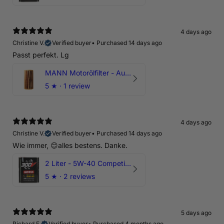
4 days ago
Christine V.
Verified buyer
•
Purchased 14 days ago
Passt perfekt. Lg
MANN Motorölfilter - Audi RS3 TTRS RSQ3 VZ5 - DAZ DNW
5
★ ·
1 review
4 days ago
Christine V.
Verified buyer
•
Purchased 14 days ago
Wie immer, 😊alles bestens. Danke.
2 Liter - 5W-40 Competition 300V Motul Motoröl
5
★ ·
2 reviews
5 days ago
Richard F.
Verified buyer
•
Purchased 4 months ago