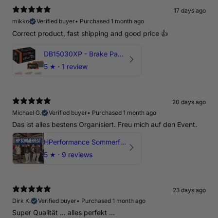
17 days ago
mikko
Verified buyer
•
Purchased 1 month ago
Correct product, fast shipping and good price 👍
DB15030XP - Brake Pads Xtreme Performance | Front Axle
5
★ ·
1 review
20 days ago
Michael G.
Verified buyer
•
Purchased 1 month ago
Das ist alles bestens Organisiert. Freu mich auf den Event.
HPerformance Sommerfest 2026
5
★ ·
9 reviews
23 days ago
Dirk K.
Verified buyer
•
Purchased 1 month ago
Super Qualität ... alles perfekt ...