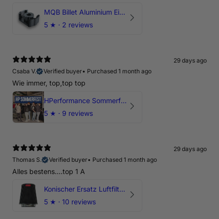
MQB Billet Aluminium Einsatz Drehmomentstütze - DOGBONE für Audi RS3, TTRS, RSQ3
5
★ ·
2 reviews
29 days ago
Csaba V.
Verified buyer
•
Purchased 1 month ago
Wie immer, top,top top
HPerformance Sommerfest 2026
5
★ ·
9 reviews
29 days ago
Thomas S.
Verified buyer
•
Purchased 1 month ago
Alles bestens....top 1 A
Konischer Ersatz Luftfilter Pilz - 4" & 5" Offene Ansaugung
5
★ ·
10 reviews