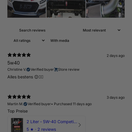
With media
2 days ago
5w40
Christine V.
Verified buyer
Store review
Alles bestens 😊👍🏻
3 days ago
Martin M.
Verified buyer
•
Purchased 11 days ago
Top Preise
2 Liter - 5W-40 Competition 300V Motul Motoröl
5
★ ·
2 reviews