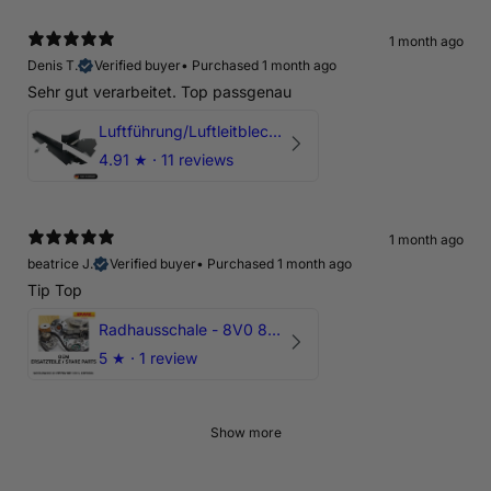
1 month ago
Denis T.
Verified buyer
•
Purchased 1 month ago
Sehr gut verarbeitet. Top passgenau
Luftführung/Luftleitblech 5" 125mm offene Ansaugung HPerformance
4.91
★ ·
11 reviews
1 month ago
beatrice J.
Verified buyer
•
Purchased 1 month ago
Tip Top
Radhausschale - 8V0 821 191 C - Original Ersatzteil für Audi RS3 Sportback
5
★ ·
1 review
Show more