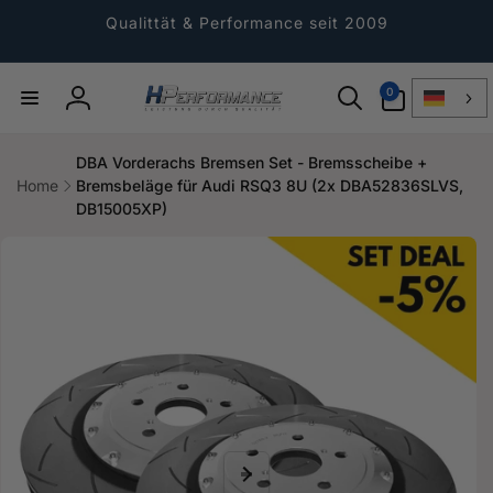
Direkt
zum
Qualittät & Performance seit 2009
Inhalt
0
0
Artikel
Einloggen
DBA Vorderachs Bremsen Set - Bremsscheibe +
Home
Bremsbeläge für Audi RSQ3 8U (2x DBA52836SLVS,
DB15005XP)
ktinformationen
gen