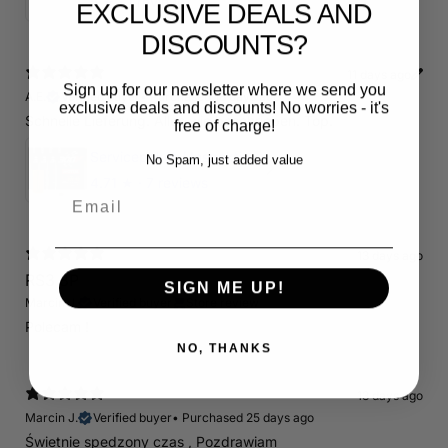
5
★ ·
1 review
EXCLUSIVE DEALS AND
DISCOUNTS?
11 days ago
Sign up for our newsletter where we send you
A.E.
Verified buyer
•
Purchased 18 days ago
exclusive deals and discounts! No worries - it's
Schnelle Lieferung. Alles wie beschrieben. Top.
free of charge!
Servicepaket / Inspektionspaket 1 mit Motul 300V 5W40 - 5W50 für alle 2.5 TFSI Modelle
No Spam, just added value
4.71
★ ·
7 reviews
Email
13 days ago
RS3 8P
SIGN ME UP!
Marcin J.
Verified buyer
Store review
Polecam !
NO, THANKS
13 days ago
Marcin J.
Verified buyer
•
Purchased 25 days ago
Świetnie spedzony czas , Pozdrawiam