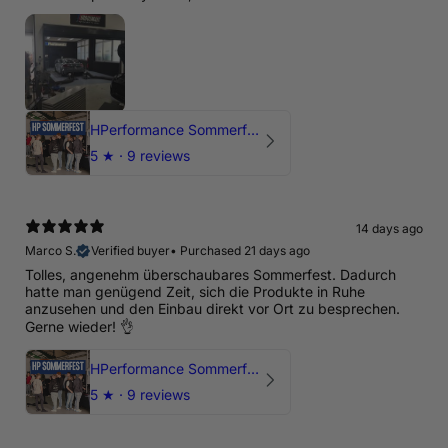
HPerformance Sommerfest 2026
5
★ ·
9 reviews
14 days ago
Marco S.
Verified buyer
•
Purchased 21 days ago
Tolles, angenehm überschaubares Sommerfest. Dadurch
hatte man genügend Zeit, sich die Produkte in Ruhe
anzusehen und den Einbau direkt vor Ort zu besprechen.
Gerne wieder! 👌
HPerformance Sommerfest 2026
5
★ ·
9 reviews