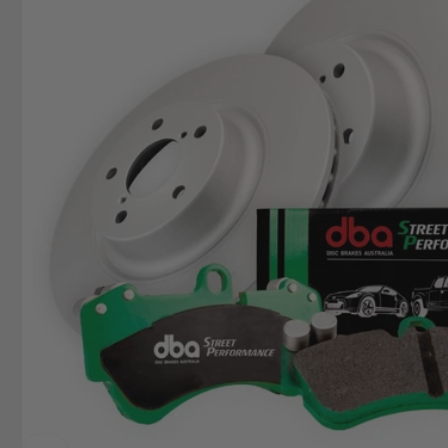
Hemsbac
74706 O
Deutsch
+49629