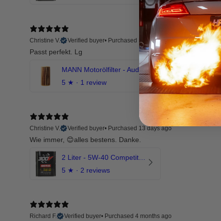
Christine V.
Verified buyer
•
Purchased 13 days ago
Passt perfekt. Lg
MANN Motorölfilter - Audi RS3 TTRS RSQ3 VZ5 - DAZ DNW
5
★ ·
1 review
Christine V.
Verified buyer
•
Purchased 13 days ago
Wie immer, 😊alles bestens. Danke.
2 Liter - 5W-40 Competition 300V Motul Motoröl
5
★ ·
2 reviews
Richard F.
Verified buyer
•
Purchased 4 months ago