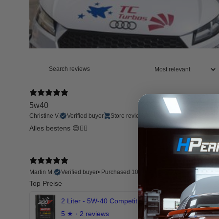
5w40
Christine V.
Verified buyer
Store review
Alles bestens 😊👍🏻
Martin M.
Verified buyer
•
Purchased 10 days ago
Top Preise
2 Liter - 5W-40 Competition 300V Motul Motoröl
5
★ ·
2 reviews