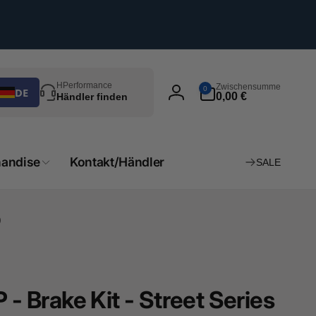
uchen
0
HPerformance
Zwischensumme
0
DE
Artikel
0,00 €
Händler finden
Einloggen
andise
Kontakt/Händler
SALE
)
Brake Kit - Street Series