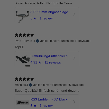
Super Anlage, toller Klang, tolle Crew.
3,5" 90mm Abgasanlage AUDI RSQ3 DNWA 2.5 TFSI
5
★ ·
1 review
Fynn-Tjorven H.
Verified buyer
•
Purchased 11 days ago
Top👍🏼
Luftführung/Luftleitblech 5" 125mm offene Ansaugung HPerformance
4.91
★ ·
11 reviews
Matthias J.
Verified buyer
•
Purchased 15 days ago
Super Qualität! Einfach schön und dezent.
RS3 Emblem - 3D Black Edition - Schwarz/Schwarz Logo Modellschriftzug
5
★ ·
1 review