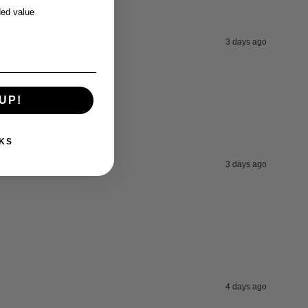
ed value
3 days ago
UP!
KS
3 days ago
4 days ago