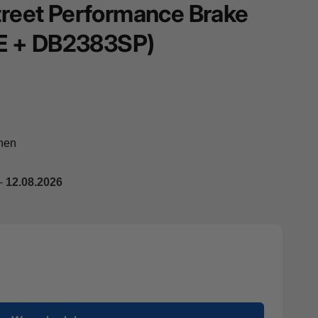
Street Performance Brake
E + DB2383SP)
hen
-
12.08.2026