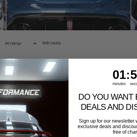
With media
1
:
Cou
54
01
:
5
minutes
sec
DO YOU WANT 
DEALS AND D
Sign up for our newslette
exclusive deals and discount
free of cha