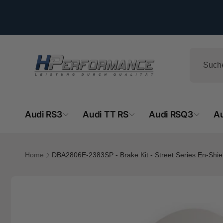
Direkt
zum
Inhalt
Audi RS3
Audi TT RS
Audi RSQ3
A
Home
DBA2806E-2383SP - Brake Kit - Street Series En-Shi
Zu
HPe
Produktinformationen
springen
Abh
ta