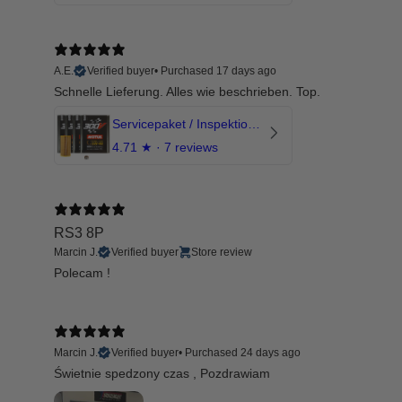
A.E.
Verified buyer
•
Purchased 17 days ago
Schnelle Lieferung. Alles wie beschrieben. Top.
Servicepaket / Inspektionspaket 1 mit Motul 300V 5W40 - 5W50 für alle 2.5 TFSI Modelle
4.71
★ ·
7 reviews
RS3 8P
Marcin J.
Verified buyer
Store review
Polecam !
Marcin J.
Verified buyer
•
Purchased 24 days ago
Świetnie spedzony czas , Pozdrawiam