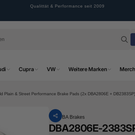
Qualittät & Performance seit 2009
S
udi
Cupra
VW
Weitere Marken
Merch
eld Plain & Street Performance Brake Pads (2x DBA2806E + DB2383SP
rformance GmbH
Von
DBA Brakes
DBA2806E-2383SP - 
olung verfügbar, gewöhnlich fertig in 2 - 4
gen