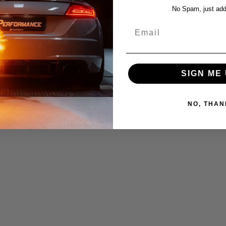
No Spam, just add
Email
SIGN ME 
NO, THAN