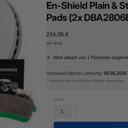
En-Shield Plain & 
her Straße 8
Pads (2x DBA2806
sterburken
land
16487601
Normaler
234,95 €
Preis
inkl. MwSt.
Wird aktuell von
1
Personen angese
Vorraussichtliche Lieferung:
09.08.2026
* Internationale Lieferzeiten können abweichen.
Anzahl
Erhöhe
die
Verringere
Menge
die