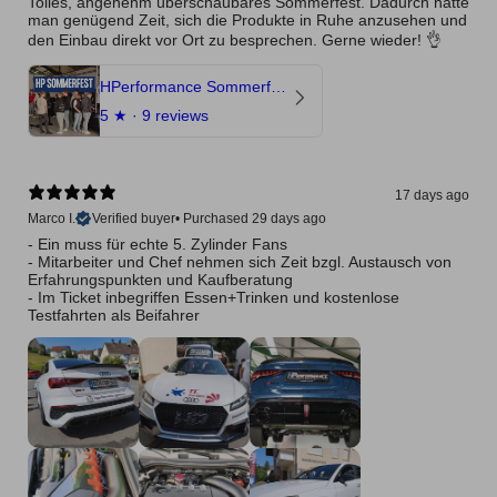
Tolles, angenehm überschaubares Sommerfest. Dadurch hatte
man genügend Zeit, sich die Produkte in Ruhe anzusehen und
den Einbau direkt vor Ort zu besprechen. Gerne wieder! 👌
HPerformance Sommerfest 2026
5
★ ·
9 reviews
17 days ago
Marco I.
Verified buyer
•
Purchased 29 days ago
- Ein muss für echte 5. Zylinder Fans
- Mitarbeiter und Chef nehmen sich Zeit bzgl. Austausch von
Erfahrungspunkten und Kaufberatung
- Im Ticket inbegriffen Essen+Trinken und kostenlose
Testfahrten als Beifahrer