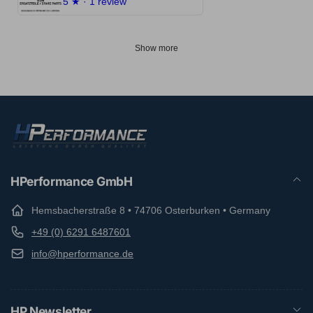
5
★ ·
1 review
Show more
HPerformance GmbH
Hemsbacherstraße 8 • 74706 Osterburken • Germany
+49 (0) 6291 6487601
info@hperformance.de
HP Newsletter