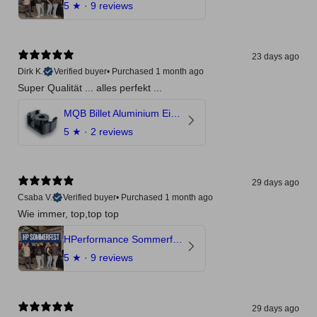
5
★ ·
9 reviews
23 days ago
Dirk K.
Verified buyer
•
Purchased 1 month ago
Super Qualität ... alles perfekt ...
MQB Billet Aluminium Einsatz Drehmomentstütze - DOGBONE für Audi RS3, TTRS, RSQ3
5
★ ·
2 reviews
29 days ago
Csaba V.
Verified buyer
•
Purchased 1 month ago
Wie immer, top,top top
HPerformance Sommerfest 2026
5
★ ·
9 reviews
29 days ago