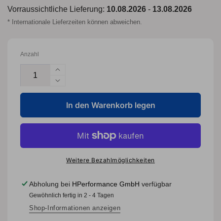
Vorraussichtliche Lieferung:
10.08.2026
-
13.08.2026
* Internationale Lieferzeiten können abweichen.
Anzahl
Erhöhe
die
Verringere
Menge
die
für
In den Warenkorb legen
Menge
DBA2809E
für
-
DBA2809E
Street
-
Series
Street
-
Series
Weitere Bezahlmöglichkeiten
En-
-
Shield
En-
Abholung bei
HPerformance GmbH
verfügbar
-
Shield
Gewöhnlich fertig in 2 - 4 Tagen
plain
-
plain
Shop-Informationen anzeigen