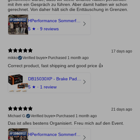
mit ihm ein Gespräch zu führen. Aber damit hatten wir schon
gerechnet. Von daher hält sich die Enttäuschung in Grenzen.
HPerformance Sommerfest 2026
5
★ ·
9 reviews
17 days ago
mikko
Verified buyer
•
Purchased 1 month ago
Correct product, fast shipping and good price 👍
DB15030XP - Brake Pads Xtreme Performance | Front Axle
5
★ ·
1 review
21 days ago
Michael G.
Verified buyer
•
Purchased 1 month ago
Das ist alles bestens Organisiert. Freu mich auf den Event.
HPerformance Sommerfest 2026