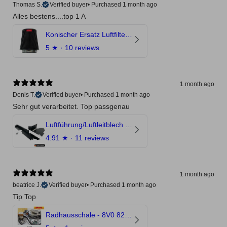
Thomas S.
Verified buyer
•
Purchased 1 month ago
Alles bestens....top 1 A
Konischer Ersatz Luftfilter Pilz - 4" & 5" Offene Ansaugung
5
★ ·
10 reviews
1 month ago
Denis T.
Verified buyer
•
Purchased 1 month ago
Sehr gut verarbeitet. Top passgenau
Luftführung/Luftleitblech 5" 125mm offene Ansaugung HPerformance
4.91
★ ·
11 reviews
1 month ago
beatrice J.
Verified buyer
•
Purchased 1 month ago
Tip Top
Radhausschale - 8V0 821 191 C - Original Ersatzteil für Audi RS3 Sportback