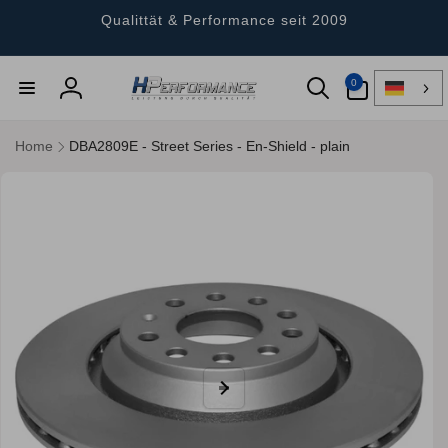
Direkt
zum
Qualittät & Performance seit 2009
Inhalt
0
0
Artikel
Einloggen
Home
DBA2809E - Street Series - En-Shield - plain
ktinformationen
gen