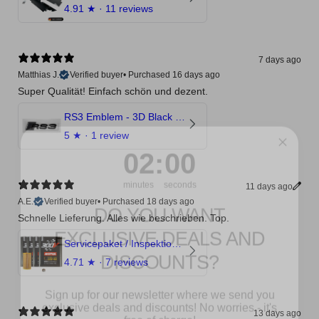
4.91
★ ·
11 reviews
7 days ago
Matthias J.
Verified buyer
•
Purchased 16 days ago
Super Qualität! Einfach schön und dezent.
RS3 Emblem - 3D Black Edition - Schwarz/Schwarz Logo Modellschriftzug
1
:
Countdown ends in:
58
01
:
58
5
★ ·
1 review
minutes
seconds
DO YOU WANT
11 days ago
A.E.
Verified buyer
•
Purchased 18 days ago
EXCLUSIVE DEALS AND
Schnelle Lieferung. Alles wie beschrieben. Top.
DISCOUNTS?
Servicepaket / Inspektionspaket 1 mit Motul 300V 5W40 - 5W50 für alle 2.5 TFSI Modelle
4.71
★ ·
7 reviews
Sign up for our newsletter where we send you
exclusive deals and discounts! No worries - it's
free of charge!
13 days ago
No Spam, just added value