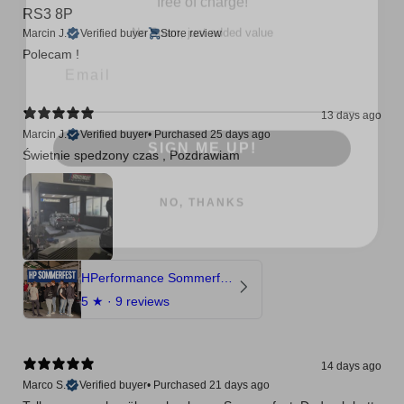
RS3 8P
Email
Marcin J.
Verified buyer
Store review
Polecam !
SIGN ME UP!
13 days ago
Marcin J.
Verified buyer
•
Purchased 25 days ago
Świetnie spedzony czas , Pozdrawiam
NO, THANKS
HPerformance Sommerfest 2026
5
★ ·
9 reviews
14 days ago
Marco S.
Verified buyer
•
Purchased 21 days ago