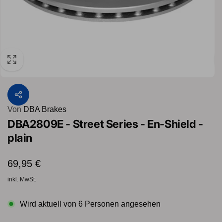
Von
DBA Brakes
DBA2809E - Street Series - En-Shield -
plain
Normaler
69,95 €
Preis
inkl. MwSt.
Wird aktuell von
6
Personen angesehen