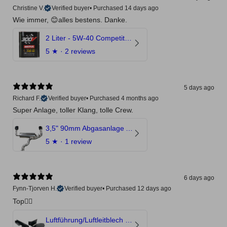
Christine V.
Verified buyer
•
Purchased 14 days ago
Wie immer, 😊alles bestens. Danke.
2 Liter - 5W-40 Competition 300V Motul Motoröl
5
★ ·
2 reviews
5 days ago
Richard F.
Verified buyer
•
Purchased 4 months ago
Super Anlage, toller Klang, tolle Crew.
3,5" 90mm Abgasanlage AUDI RSQ3 DNWA 2.5 TFSI
5
★ ·
1 review
6 days ago
Fynn-Tjorven H.
Verified buyer
•
Purchased 12 days ago
Top👍🏼
Luftführung/Luftleitblech 5" 125mm offene Ansaugung HPerformance