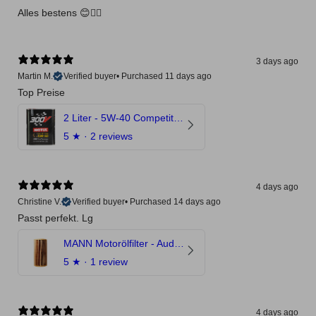
Alles bestens 😊👍🏻
3 days ago
Martin M.
Verified buyer
•
Purchased 11 days ago
Top Preise
2 Liter - 5W-40 Competition 300V Motul Motoröl
5
★ ·
2 reviews
4 days ago
Christine V.
Verified buyer
•
Purchased 14 days ago
Passt perfekt. Lg
MANN Motorölfilter - Audi RS3 TTRS RSQ3 VZ5 - DAZ DNW
5
★ ·
1 review
4 days ago