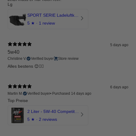
Lg
SPORT SERIE Ladeluftkühler mit TÜV für Audi RSQ3 F3 ab 2019 - DNWA
5
★ ·
1 review
5 days ago
5w40
Christine V.
Verified buyer
Store review
Alles bestens 😊👍🏻
6 days ago
Martin M.
Verified buyer
•
Purchased 14 days ago
Top Preise
2 Liter - 5W-40 Competition 300V Motul Motoröl
5
★ ·
2 reviews