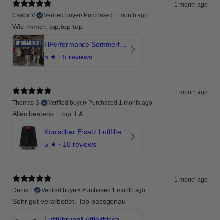
1 month ago
Csaba V.
Verified buyer
•
Purchased 1 month ago
Wie immer, top,top top
HPerformance Sommerfest 2026
5
★ ·
9 reviews
1 month ago
Thomas S.
Verified buyer
•
Purchased 1 month ago
Alles bestens....top 1 A
Konischer Ersatz Luftfilter Pilz - 4" & 5" Offene Ansaugung
5
★ ·
10 reviews
1 month ago
Denis T.
Verified buyer
•
Purchased 1 month ago
Sehr gut verarbeitet. Top passgenau
Luftführung/Luftleitblech 5" 125mm offene Ansaugung HPerformance