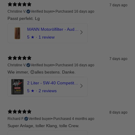
7 days ago
Christine V.
Verified buyer
•
Purchased 16 days ago
Passt perfekt. Lg
MANN Motorölfilter - Audi RS3 TTRS RSQ3 VZ5 - DAZ DNW
5
★ ·
1 review
7 days ago
Christine V.
Verified buyer
•
Purchased 16 days ago
Wie immer, 😊alles bestens. Danke.
2 Liter - 5W-40 Competition 300V Motul Motoröl
5
★ ·
2 reviews
8 days ago
Richard F.
Verified buyer
•
Purchased 4 months ago
Super Anlage, toller Klang, tolle Crew.