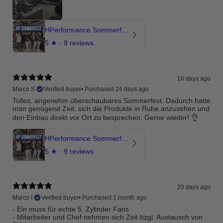
HPerformance Sommerfest 2026
5
★ ·
9 reviews
16 days ago
Marco S.
Verified buyer
•
Purchased 24 days ago
Tolles, angenehm überschaubares Sommerfest. Dadurch hatte
man genügend Zeit, sich die Produkte in Ruhe anzusehen und
den Einbau direkt vor Ort zu besprechen. Gerne wieder! 👌
HPerformance Sommerfest 2026
5
★ ·
9 reviews
20 days ago
Marco I.
Verified buyer
•
Purchased 1 month ago
- Ein muss für echte 5. Zylinder Fans
- Mitarbeiter und Chef nehmen sich Zeit bzgl. Austausch von