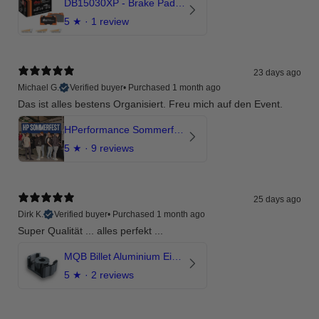
DB15030XP - Brake Pads Xtreme Performance | Front Axle
5
★ ·
1 review
23 days ago
Michael G.
Verified buyer
•
Purchased 1 month ago
Das ist alles bestens Organisiert. Freu mich auf den Event.
HPerformance Sommerfest 2026
5
★ ·
9 reviews
25 days ago
Dirk K.
Verified buyer
•
Purchased 1 month ago
Super Qualität ... alles perfekt ...
MQB Billet Aluminium Einsatz Drehmomentstütze - DOGBONE für Audi RS3, TTRS, RSQ3
5
★ ·
2 reviews