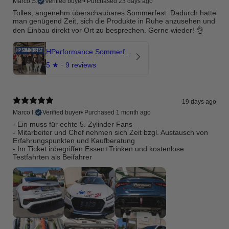
Marco S.
Verified buyer
•
Purchased 23 days ago
Tolles, angenehm überschaubares Sommerfest. Dadurch hatte
man genügend Zeit, sich die Produkte in Ruhe anzusehen und
den Einbau direkt vor Ort zu besprechen. Gerne wieder! 👌
HPerformance Sommerfest 2026
5
★ ·
9 reviews
19 days ago
Marco I.
Verified buyer
•
Purchased 1 month ago
- Ein muss für echte 5. Zylinder Fans
- Mitarbeiter und Chef nehmen sich Zeit bzgl. Austausch von
Erfahrungspunkten und Kaufberatung
- Im Ticket inbegriffen Essen+Trinken und kostenlose
Testfahrten als Beifahrer