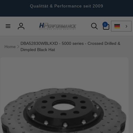
Direkt
zum
Qualittät & Performance seit 2009
Inhalt
0
0
Artikel
Einloggen
DBA52830WBLKXD - 5000 series - Crossed Drilled &
Home
Dimpled Black Hat
ktinformationen
gen