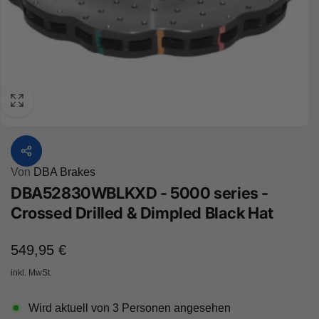
Von
DBA Brakes
DBA52830WBLKXD - 5000 series -
Crossed Drilled & Dimpled Black Hat
Normaler
549,95 €
Preis
inkl. MwSt.
Wird aktuell von
3
Personen angesehen