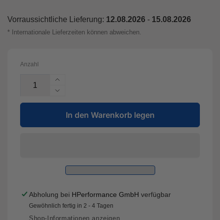
Vorraussichtliche Lieferung:
12.08.2026
-
15.08.2026
* Internationale Lieferzeiten können abweichen.
Anzahl
Erhöhe
die
Verringere
Menge
die
für
In den Warenkorb legen
Menge
DBA52830WBLKXD
für
-
DBA52830WBLKXD
5000
-
series
5000
-
series
Crossed
-
Drilled
Crossed
Abholung bei
HPerformance GmbH
verfügbar
&amp;
Drilled
Gewöhnlich fertig in 2 - 4 Tagen
Dimpled
&amp;
Black
Dimpled
Shop-Informationen anzeigen