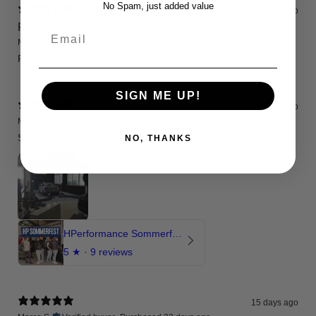
No Spam, just added value
15 days ago
RS3 8P
Email
Marcin J.
Verified buyer
Store review
Polecam !
SIGN ME UP!
15 days ago
Marcin J.
Verified buyer
•
Purchased 27 days ago
Świetnie spedzony czas , Pozdrawiam
NO, THANKS
HPerformance Sommerfest 2026
5
★ ·
9 reviews
15 days ago