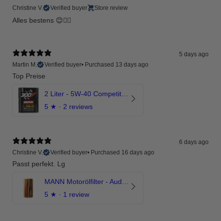
Christine V.
Verified buyer
Store review
Alles bestens 😊👍🏻
5 days ago
Martin M.
Verified buyer
•
Purchased 13 days ago
Top Preise
2 Liter - 5W-40 Competition 300V Motul Motoröl
5
★ ·
2 reviews
6 days ago
Christine V.
Verified buyer
•
Purchased 16 days ago
Passt perfekt. Lg
MANN Motorölfilter - Audi RS3 TTRS RSQ3 VZ5 - DAZ DNW
5
★ ·
1 review