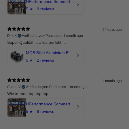
HPerformance Sommerfest 2026
5
★ ·
9 reviews
24 days ago
Dirk K.
Verified buyer
•
Purchased 1 month ago
Super Qualität ... alles perfekt ...
MQB Billet Aluminium Einsatz Drehmomentstütze - DOGBONE für Audi RS3, TTRS, RSQ3
5
★ ·
2 reviews
1 month ago
Csaba V.
Verified buyer
•
Purchased 1 month ago
Wie immer, top,top top
HPerformance Sommerfest 2026
5
★ ·
9 reviews