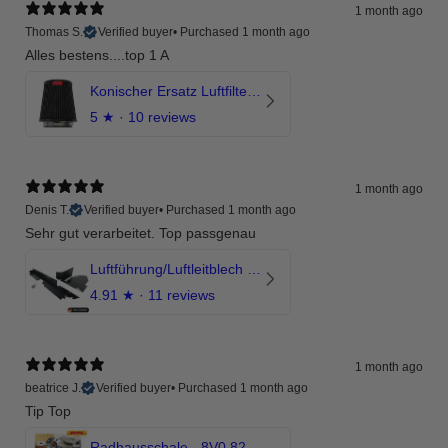
1 month ago
Thomas S.
Verified buyer
•
Purchased 1 month ago
Alles bestens....top 1 A
Konischer Ersatz Luftfilter Pilz - 4" & 5" Offene Ansaugung
5
★ ·
10 reviews
1 month ago
Denis T.
Verified buyer
•
Purchased 1 month ago
Sehr gut verarbeitet. Top passgenau
Luftführung/Luftleitblech 5" 125mm offene Ansaugung HPerformance
4.91
★ ·
11 reviews
1 month ago
beatrice J.
Verified buyer
•
Purchased 1 month ago
Tip Top
Radhausschale - 8V0 821 191 C - Original Ersatzteil für Audi RS3 Sportback