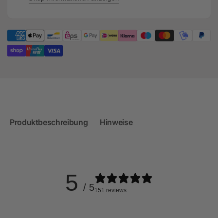
Hat
Black
Hat
Produktbeschreibung
Hinweise
5
/ 5
151 reviews