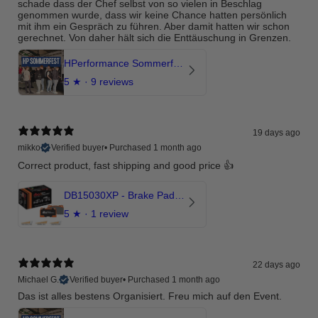
schade dass der Chef selbst von so vielen in Beschlag
genommen wurde, dass wir keine Chance hatten persönlich
mit ihm ein Gespräch zu führen. Aber damit hatten wir schon
gerechnet. Von daher hält sich die Enttäuschung in Grenzen.
HPerformance Sommerfest 2026
5
★ ·
9 reviews
19 days ago
mikko
Verified buyer
•
Purchased 1 month ago
Correct product, fast shipping and good price 👍
DB15030XP - Brake Pads Xtreme Performance | Front Axle
5
★ ·
1 review
22 days ago
Michael G.
Verified buyer
•
Purchased 1 month ago
Das ist alles bestens Organisiert. Freu mich auf den Event.