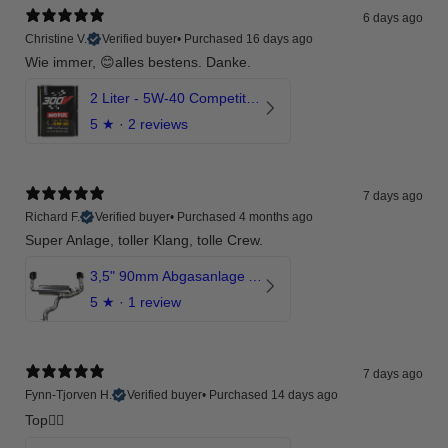
6 days ago
Christine V.
Verified buyer
•
Purchased 16 days ago
Wie immer, 😊alles bestens. Danke.
2 Liter - 5W-40 Competition 300V Motul Motoröl
5
★ ·
2 reviews
7 days ago
Richard F.
Verified buyer
•
Purchased 4 months ago
Super Anlage, toller Klang, tolle Crew.
3,5" 90mm Abgasanlage AUDI RSQ3 DNWA 2.5 TFSI
5
★ ·
1 review
7 days ago
Fynn-Tjorven H.
Verified buyer
•
Purchased 14 days ago
Top👍🏼