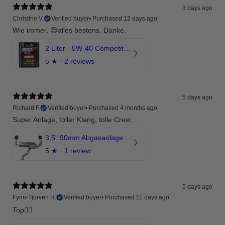
3 days ago
Christine V.
Verified buyer
•
Purchased 13 days ago
Wie immer, 😊alles bestens. Danke.
2 Liter - 5W-40 Competition 300V Motul Motoröl
5
★ ·
2 reviews
5 days ago
Richard F.
Verified buyer
•
Purchased 4 months ago
Super Anlage, toller Klang, tolle Crew.
3,5" 90mm Abgasanlage AUDI RSQ3 DNWA 2.5 TFSI
5
★ ·
1 review
5 days ago
Fynn-Tjorven H.
Verified buyer
•
Purchased 11 days ago
Top👍🏼