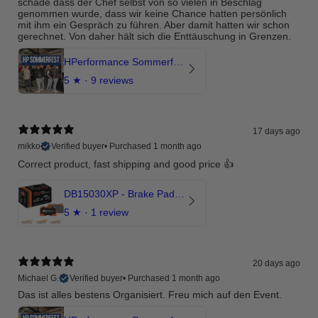
schade dass der Chef selbst von so vielen in Beschlag
genommen wurde, dass wir keine Chance hatten persönlich
mit ihm ein Gespräch zu führen. Aber damit hatten wir schon
gerechnet. Von daher hält sich die Enttäuschung in Grenzen.
HPerformance Sommerfest 2026
5
★ ·
9 reviews
17 days ago
mikko
Verified buyer
•
Purchased 1 month ago
Correct product, fast shipping and good price 👍
DB15030XP - Brake Pads Xtreme Performance | Front Axle
5
★ ·
1 review
20 days ago
Michael G.
Verified buyer
•
Purchased 1 month ago
Das ist alles bestens Organisiert. Freu mich auf den Event.