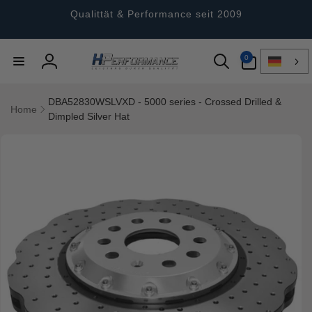
Direkt
zum
Qualittät & Performance seit 2009
Inhalt
0
0
Artikel
Einloggen
DBA52830WSLVXD - 5000 series - Crossed Drilled &
Home
Dimpled Silver Hat
ktinformationen
gen