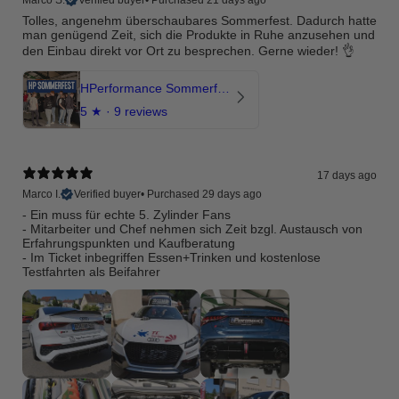
Marco S.
Verified buyer
•
Purchased 21 days ago
Tolles, angenehm überschaubares Sommerfest. Dadurch hatte
man genügend Zeit, sich die Produkte in Ruhe anzusehen und
den Einbau direkt vor Ort zu besprechen. Gerne wieder! 👌
HPerformance Sommerfest 2026
5
★ ·
9 reviews
17 days ago
Marco I.
Verified buyer
•
Purchased 29 days ago
- Ein muss für echte 5. Zylinder Fans
- Mitarbeiter und Chef nehmen sich Zeit bzgl. Austausch von
Erfahrungspunkten und Kaufberatung
- Im Ticket inbegriffen Essen+Trinken und kostenlose
Testfahrten als Beifahrer