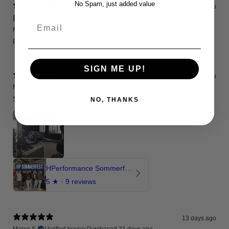
No Spam, just added value
13 days ago
RS3 8P
Email
Marcin J.
Verified buyer
Store review
Polecam !
SIGN ME UP!
13 days ago
Marcin J.
Verified buyer
•
Purchased 24 days ago
Świetnie spedzony czas , Pozdrawiam
NO, THANKS
HPerformance Sommerfest 2026
5
★ ·
9 reviews
13 days ago