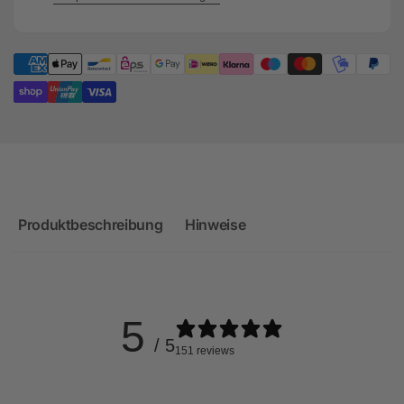
Hat
Silver
Hat
Produktbeschreibung
Hinweise
5
/ 5
151 reviews