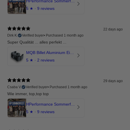
HPerformance Sommerfest 2026
5
★ ·
9 reviews
22 days ago
Dirk K.
Verified buyer
•
Purchased 1 month ago
Super Qualität ... alles perfekt ...
MQB Billet Aluminium Einsatz Drehmomentstütze - DOGBONE für Audi RS3, TTRS, RSQ3
5
★ ·
2 reviews
29 days ago
Csaba V.
Verified buyer
•
Purchased 1 month ago
Wie immer, top,top top
HPerformance Sommerfest 2026
5
★ ·
9 reviews