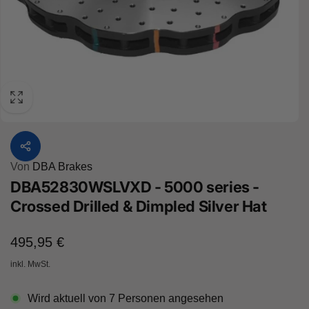
Von
DBA Brakes
DBA52830WSLVXD - 5000 series -
Crossed Drilled & Dimpled Silver Hat
Normaler
495,95 €
Preis
inkl. MwSt.
Wird aktuell von
7
Personen angesehen