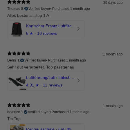
29 days ago
Thomas S.
Verified buyer
•
Purchased 1 month ago
Alles bestens....top 1 A
Konischer Ersatz Luftfilter Pilz - 4" & 5" Offene Ansaugung
5
★ ·
10 reviews
1 month ago
Denis T.
Verified buyer
•
Purchased 1 month ago
Sehr gut verarbeitet. Top passgenau
Luftführung/Luftleitblech 5" 125mm offene Ansaugung HPerformance
4.91
★ ·
11 reviews
1 month ago
beatrice J.
Verified buyer
•
Purchased 1 month ago
Tip Top
Radhausschale - 8V0 821 191 C - Original Ersatzteil für Audi RS3 Sportback