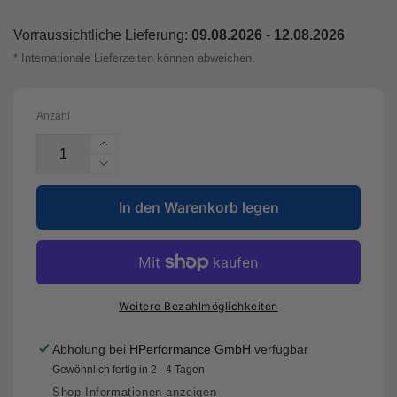
Vorraussichtliche Lieferung:
09.08.2026
-
12.08.2026
* Internationale Lieferzeiten können abweichen.
Anzahl
Erhöhe
die
Verringere
Menge
die
für
In den Warenkorb legen
Menge
DBA52830WSLVXD
für
-
DBA52830WSLVXD
5000
-
series
5000
-
series
Weitere Bezahlmöglichkeiten
Crossed
-
Drilled
Crossed
Abholung bei
HPerformance GmbH
verfügbar
&amp;
Drilled
Gewöhnlich fertig in 2 - 4 Tagen
Dimpled
&amp;
Silver
Dimpled
Shop-Informationen anzeigen