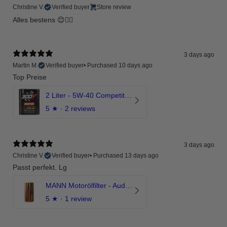
Christine V.
Verified buyer
Store review
Alles bestens 😊👍🏻
3 days ago
Martin M.
Verified buyer
•
Purchased 10 days ago
Top Preise
2 Liter - 5W-40 Competition 300V Motul Motoröl
5
★ ·
2 reviews
3 days ago
Christine V.
Verified buyer
•
Purchased 13 days ago
Passt perfekt. Lg
MANN Motorölfilter - Audi RS3 TTRS RSQ3 VZ5 - DAZ DNW
5
★ ·
1 review