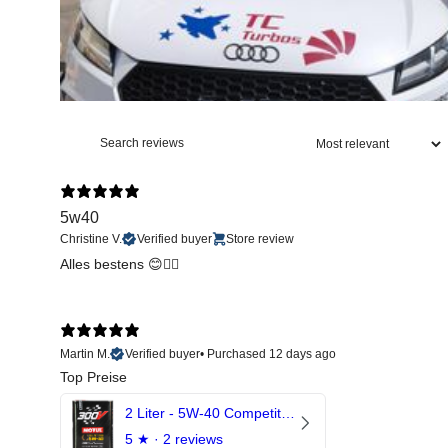
5w40
Christine V.
Verified buyer
Store review
Alles bestens 😊👍🏻
Martin M.
Verified buyer
•
Purchased 12 days ago
Top Preise
2 Liter - 5W-40 Competition 300V Motul Motoröl
5
★ ·
2 reviews