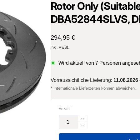
Rotor Only (Suitab
her Straße 8
DBA52844SLVS, D
sterburken
land
16487601
Normaler
294,95 €
Preis
inkl. MwSt.
Wird aktuell von
7
Personen angese
Vorraussichtliche Lieferung:
11.08.2026
* Internationale Lieferzeiten können abweichen.
Anzahl
Erhöhe
die
Verringere
Menge
die