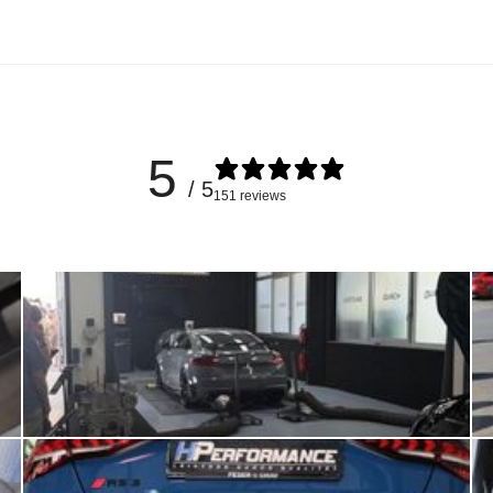
5
/ 5
151 reviews