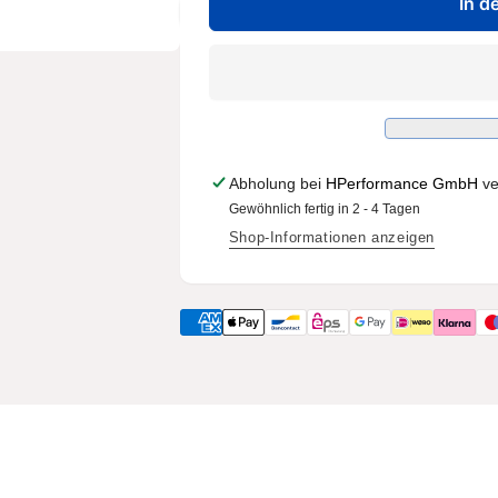
für
In d
Menge
DBA52844.1S
für
-
DBA52844.1S
5000
-
series
5000
-
series
T3
-
Slotted
T3
Abholung bei
HPerformance GmbH
ve
-
Slotted
Gewöhnlich fertig in 2 - 4 Tagen
Rotor
-
Only
Rotor
Shop-Informationen anzeigen
(Suitable
Only
for
(Suitable
DBA53004SLVS,
for
DBA52844SLVS,
DBA53004SLVS,
DBA53912SLVS)
DBA52844SLVS,
DBA53912SLVS)