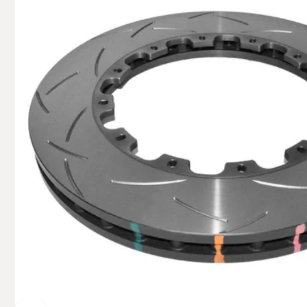
Hemsbac
74706 O
Deutsch
+49629