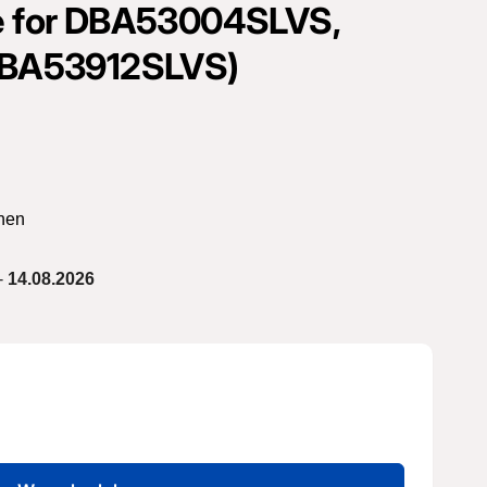
le for DBA53004SLVS,
BA53912SLVS)
hen
-
14.08.2026