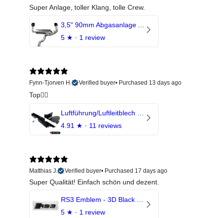
Super Anlage, toller Klang, tolle Crew.
3,5" 90mm Abgasanlage AUDI RSQ3 DNWA 2.5 TFSI
5
★ ·
1 review
Fynn-Tjorven H.
Verified buyer
•
Purchased 13 days ago
Top👍🏼
Luftführung/Luftleitblech 5" 125mm offene Ansaugung HPerformance
4.91
★ ·
11 reviews
Matthias J.
Verified buyer
•
Purchased 17 days ago
Super Qualität! Einfach schön und dezent.
RS3 Emblem - 3D Black Edition - Schwarz/Schwarz Logo Modellschriftzug
5
★ ·
1 review