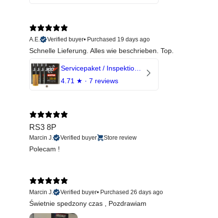
A.E.
Verified buyer
•
Purchased 19 days ago
Schnelle Lieferung. Alles wie beschrieben. Top.
Servicepaket / Inspektionspaket 1 mit Motul 300V 5W40 - 5W50 für alle 2.5 TFSI Modelle
4.71
★ ·
7 reviews
RS3 8P
Marcin J.
Verified buyer
Store review
Polecam !
Marcin J.
Verified buyer
•
Purchased 26 days ago
Świetnie spedzony czas , Pozdrawiam