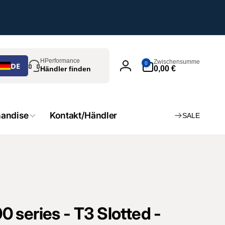
uchen
0
HPerformance
Zwischensumme
0
DE
Artikel
0,00 €
Händler finden
Einloggen
andise
Kontakt/Händler
SALE
 series - T3 Slotted -