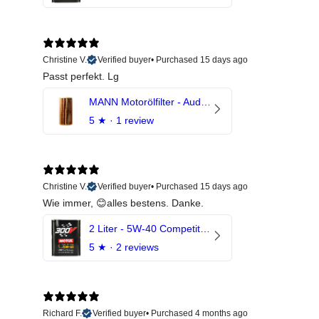
Christine V.
Verified buyer
•
Purchased 15 days ago
Passt perfekt. Lg
MANN Motorölfilter - Audi RS3 TTRS RSQ3 VZ5 - DAZ DNW
5
★ ·
1 review
Christine V.
Verified buyer
•
Purchased 15 days ago
Wie immer, 😊alles bestens. Danke.
2 Liter - 5W-40 Competition 300V Motul Motoröl
5
★ ·
2 reviews
Richard F.
Verified buyer
•
Purchased 4 months ago