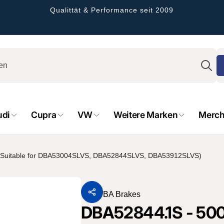
Qualittät & Performance seit 2009
S
udi
Cupra
VW
Weitere Marken
Merch
ly (Suitable for DBA53004SLVS, DBA52844SLVS, DBA53912SLVS)
rformance GmbH
Von
DBA Brakes
DBA52844.1S - 5000
olung verfügbar, gewöhnlich fertig in 2 - 4
gen