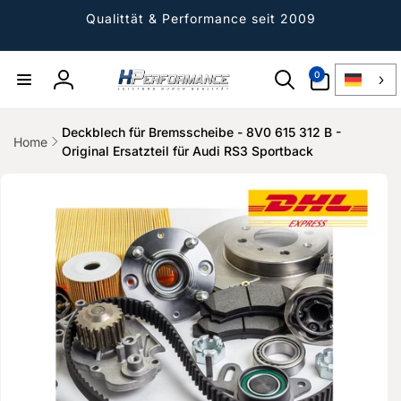
Direkt
zum
Qualittät & Performance seit 2009
Inhalt
0
0
Artikel
Einloggen
Deckblech für Bremsscheibe - 8V0 615 312 B -
Home
Original Ersatzteil für Audi RS3 Sportback
ktinformationen
gen