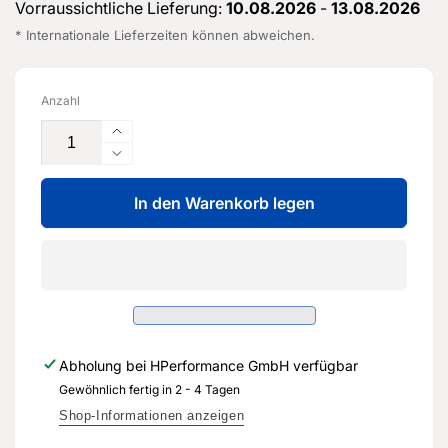
Vorraussichtliche Lieferung:
10.08.2026
-
13.08.2026
* Internationale Lieferzeiten können abweichen.
Anzahl
Erhöhe
die
Verringere
Menge
die
für
In den Warenkorb legen
Menge
Deckblech
für
für
Deckblech
Bremsscheibe
für
-
Bremsscheibe
8V0
-
615
8V0
312
615
Abholung bei
HPerformance GmbH
verfügbar
B
312
-
Gewöhnlich fertig in 2 - 4 Tagen
B
Original
-
Shop-Informationen anzeigen
Ersatzteil
Original