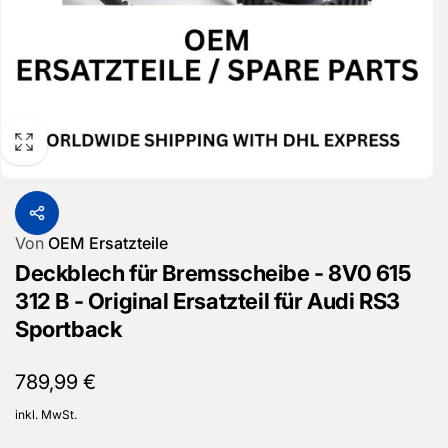
Von
OEM Ersatzteile
Deckblech für Bremsscheibe - 8V0 615
312 B - Original Ersatzteil für Audi RS3
Sportback
Normaler
789,99 €
Preis
inkl. MwSt.