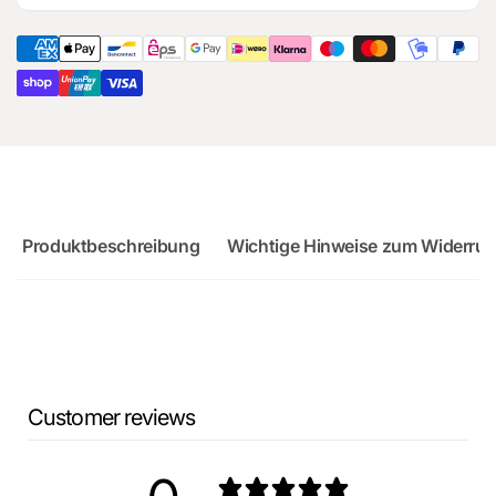
für
Ersatzteil
Audi
für
RS3
Audi
Sportback
RS3
Sportback
Produktbeschreibung
Wichtige Hinweise zum Widerruf
Customer reviews