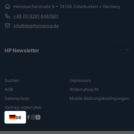
Hemsbacherstraße 8 • 74706 Osterburken • Germany
+49 (0) 6291 6487601
info@hperformance.de
HP Newsletter
Suchen
Impressum
AGB
Widerrufsrecht
Datenschutz
Mobile Nutzungsbedingungen
Vertrag widerrufen
DE
Facebook
Instagram
YouTube