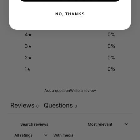
0
/ 5
0 reviews
NO, THANKS
5
0
%
4
0
%
3
0
%
2
0
%
1
0
%
Ask a question
Write a review
Reviews
Questions
0
0
With media