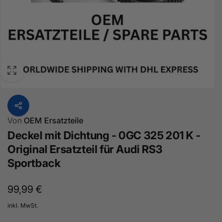
Von
OEM Ersatzteile
Deckel mit Dichtung - 0GC 325 201 K -
Original Ersatzteil für Audi RS3
Sportback
Normaler
99,99 €
Preis
inkl. MwSt.