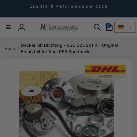
Direkt
zum
Qualittät & Performance seit 2009
Inhalt
0
0
Artikel
Einloggen
Deckel mit Dichtung - 0GC 325 201 K - Original
Home
Ersatzteil für Audi RS3 Sportback
ktinformationen
gen