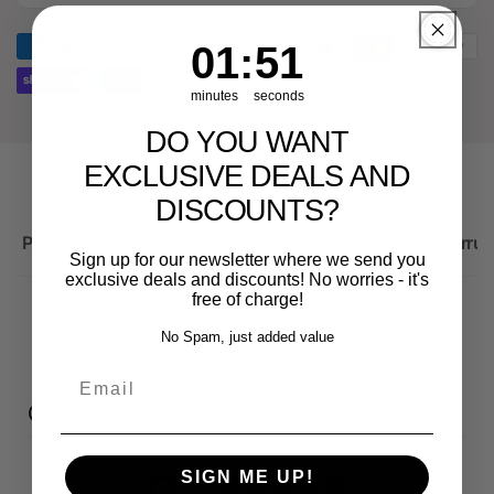
für
Ersatzteil
Audi
für
1
:
Countdown ends in:
51
01
:
51
RS3
Audi
Sportback
RS3
minutes
seconds
Sportback
DO YOU WANT
EXCLUSIVE DEALS AND
DISCOUNTS?
Produktbeschreibung
Wichtige Hinweise zum Widerruf
Sign up for our newsletter where we send you
exclusive deals and discounts! No worries - it's
free of charge!
No Spam, just added value
Email
Customer reviews
SIGN ME UP!