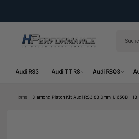
Direkt
zum
Inhalt
Audi RS3
Audi TT RS
Audi RSQ3
A
HPe
Ab
Home
Diamond Piston Kit Audi RS3 83.0mm 1.165CD H13 
- 
Zu
Hemsba
Produktinformationen
74706 O
springen
Deutsch
+49629