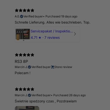
A.E.
Verified buyer
•
Purchased 19 days ago
Schnelle Lieferung. Alles wie beschrieben. Top.
Servicepaket / Inspektionspaket 1 mit Motul 300V 5W40 - 5W50 für alle 2.5 TFSI Modelle
4.71
★ ·
7 reviews
RS3 8P
Marcin J.
Verified buyer
Store review
Polecam !
Marcin J.
Verified buyer
•
Purchased 26 days ago
Świetnie spedzony czas , Pozdrawiam