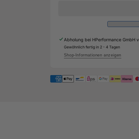
Piston
Diamond
Kit
Piston
Audi
Kit
RS3
Audi
83.0mm
RS3
1.165CD
83.0mm
Abholung bei
HPerformance GmbH
v
H13
1.165CD
pin-
Gewöhnlich fertig in 2 - 4 Tagen
H13
DIA-
pin-
Shop-Informationen anzeigen
38251-
DIA-
5-
38251-
H
5-
H