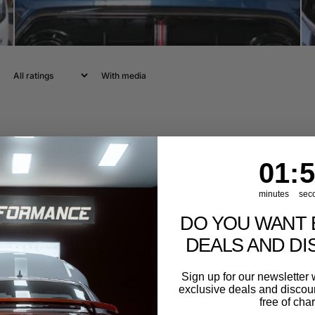
With media
1
:
Cou
49
01
:
4
minutes
sec
DO YOU WANT 
DEALS AND D
Sign up for our newslette
exclusive deals and discount
free of cha