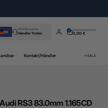
chen
0
HPerformance
Zwischensumme
0
DE
Artikel
0,00 €
Händler finden
Einloggen
andise
Kontakt/Händler
SALE
t Audi RS3 83.0mm 1.165CD