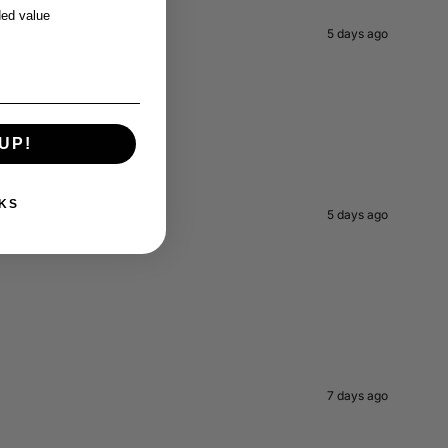
ed value
5 days ago
UP!
KS
5 days ago
7 days ago