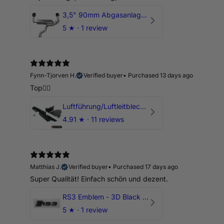
3,5" 90mm Abgasanlage AUDI RSQ3 DNWA 2.5 TFSI
5
★ ·
1 review
Fynn-Tjorven H.
Verified buyer
•
Purchased 13 days ago
Top👍🏼
Luftführung/Luftleitblech 5" 125mm offene Ansaugung HPerformance
4.91
★ ·
11 reviews
Matthias J.
Verified buyer
•
Purchased 17 days ago
Super Qualität! Einfach schön und dezent.
RS3 Emblem - 3D Black Edition - Schwarz/Schwarz Logo Modellschriftzug
5
★ ·
1 review