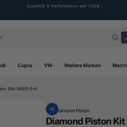
Qualittät & Performance seit 2009
Su
udi
Cupra
VW
Weitere Marken
Merch
rformance GmbH
holung verfügbar, gewöhnlich fertig in 2
pin- DIA-38251-5-H
4 tagen
cher Straße 8
sterburken
Von
Diamond Piston
land
Diamond Piston Ki
16487601