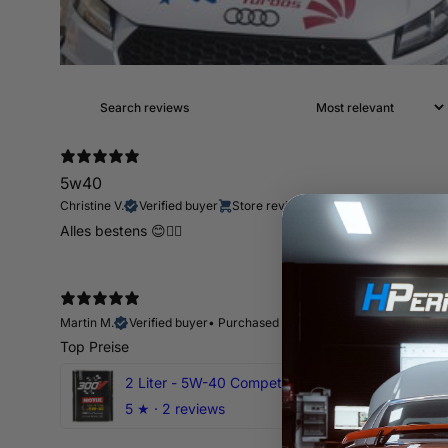
5w40
Christine V.
Verified buyer
Store review
Alles bestens 😊👍🏻
Martin M.
Verified buyer
•
Purchased 12 days ago
Top Preise
2 Liter - 5W-40 Competition 300V Motul Motoröl
5
★ ·
2 reviews