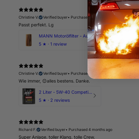
Christine V.
Verified buyer
•
Purchased 15 days ago
Passt perfekt. Lg
MANN Motorölfilter - Audi RS3 TTRS RSQ3 VZ5 - DAZ DNW
5
★ ·
1 review
Christine V.
Verified buyer
•
Purchased 15 days ago
Wie immer, 😊alles bestens. Danke.
2 Liter - 5W-40 Competition 300V Motul Motoröl
5
★ ·
2 reviews
Richard F.
Verified buyer
•
Purchased 4 months ago
Super Anlage, toller Klang, tolle Crew.