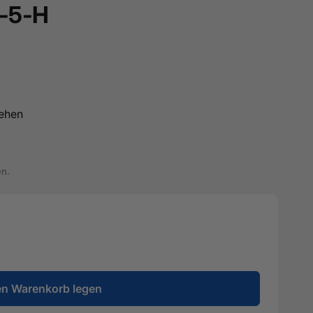
1-5-H
ehen
en.
en Warenkorb legen