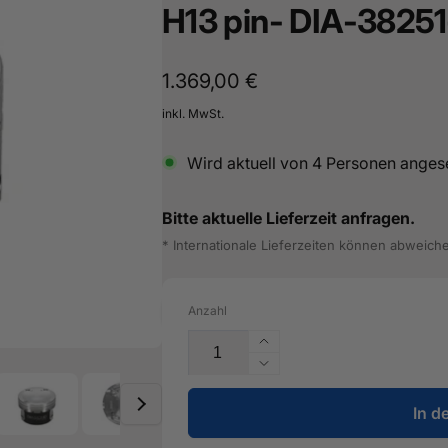
H13 pin- DIA-3825
Normaler
1.369,00 €
Preis
inkl. MwSt.
Wird aktuell von
4
Personen anges
Bitte aktuelle Lieferzeit anfragen.
* Internationale Lieferzeiten können abweich
Anzahl
Erhöhe
die
Verringere
Menge
die
für
In d
Menge
Diamond
für