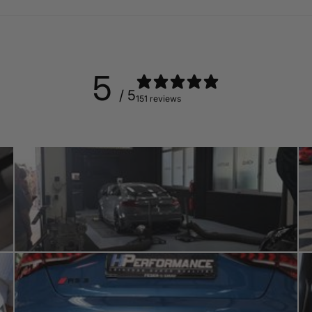
5
/ 5
151 reviews