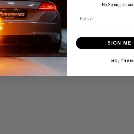
No Spam, just add
Email
SIGN ME 
NO, THAN