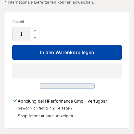
* Internationale Lieferzeiten können abweichen.
Anzahl
Erhöhe
die
Verringere
Menge
die
für
In den Warenkorb legen
Menge
Dichtung
für
-
Dichtung
07K
-
117
07K
070
117
A
070
-
A
Abholung bei
HPerformance GmbH
verfügbar
Original
-
Ersatzteil
Gewöhnlich fertig in 2 - 4 Tagen
Original
für
Ersatzteil
Shop-Informationen anzeigen
Audi
für
RS3
Audi
Sportback