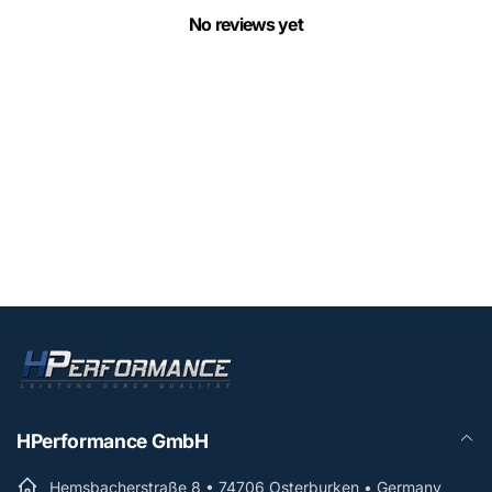
No reviews yet
HPerformance GmbH
Hemsbacherstraße 8 • 74706 Osterburken • Germany