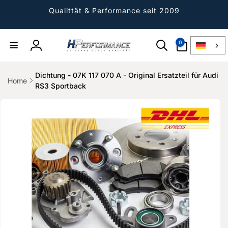
Direkt
zum
Qualittät & Performance seit 2009
Inhalt
0
0
Artikel
Einloggen
Dichtung - 07K 117 070 A - Original Ersatzteil für Audi
Home
RS3 Sportback
ktinformationen
gen