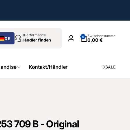
chen
0
HPerformance
Zwischensumme
0
DE
Artikel
0,00 €
Händler finden
Einloggen
andise
Kontakt/Händler
SALE
53 709 B - Original