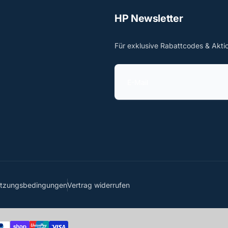
HP Newsletter
Für exklusive Rabattcodes & Akti
E
-
M
a
i
l
utzungsbedingungen
Vertrag widerrufen