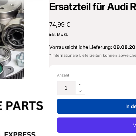
Ersatzteil für Audi
Normaler
74,99 €
Preis
inkl. MwSt.
Vorraussichtliche Lieferung:
09.08.20
* Internationale Lieferzeiten können abweich
Anzahl
Erhöhe
die
Verringere
Menge
die
für
In d
Menge
Spannbügel
für
-
Spannbügel
07K
-
253
07K