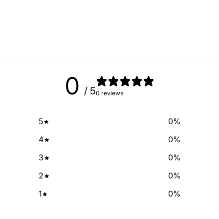
Sign up for our newslette
exclusive deals and discount
free of cha
No Spam, just add
Email
0
/ 5
0 reviews
SIGN ME 
5
0
%
NO, THAN
4
0
%
3
0
%
2
0
%
1
0
%