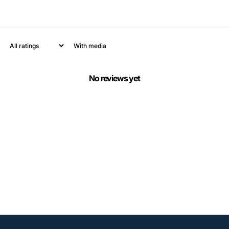
With media
No reviews yet