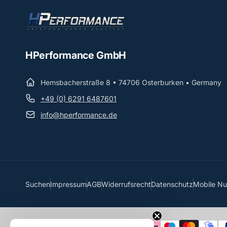
HPerformance GmbH
Hemsbacherstraße 8 • 74706 Osterburken • Germany
+49 (0) 6291 6487601
info@hperformance.de
Suchen
Impressum
AGB
Widerrufsrecht
Datenschutz
Mobile N