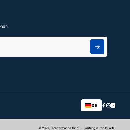
onen!
DE
Facebook
Instagram
YouTub
© 2026,
HPerformance GmbH
- Leistung durch Qualität