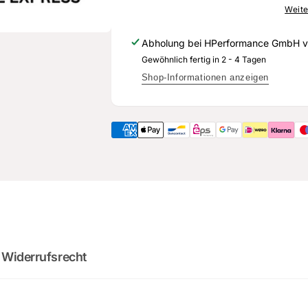
709
253
Weite
B
709
-
B
Abholung bei
HPerformance GmbH
v
Original
-
Gewöhnlich fertig in 2 - 4 Tagen
Ersatzteil
Original
für
Ersatzteil
Shop-Informationen anzeigen
Audi
für
RS3
Audi
Sportback
RS3
Sportback
2
:
Cou
0
02
:
0
minutes
sec
 Widerrufsrecht
DO YOU WANT 
DEALS AND D