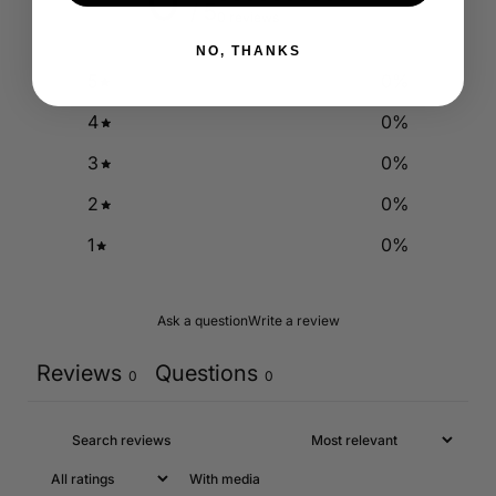
0
/ 5
0 reviews
NO, THANKS
5
0
%
4
0
%
3
0
%
2
0
%
1
0
%
Ask a question
Write a review
Reviews
Questions
0
0
With media