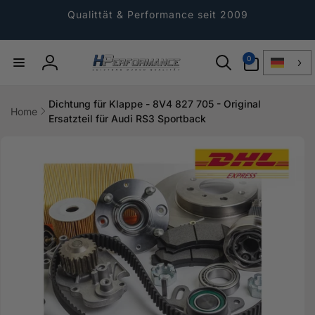
Direkt
zum
Qualittät & Performance seit 2009
Inhalt
0
0
Artikel
Einloggen
Dichtung für Klappe - 8V4 827 705 - Original
Home
Ersatzteil für Audi RS3 Sportback
ktinformationen
gen