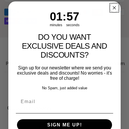
Audi
für
RS3
Audi
1
:
Countdown ends in:
57
01
:
57
Sportback
RS3
Sportback
minutes
seconds
DO YOU WANT
EXCLUSIVE DEALS AND
DISCOUNTS?
Produktbeschreibung
Wichtige Hinweise zum Widerruf
Sign up for our newsletter where we send you
exclusive deals and discounts! No worries - it's
free of charge!
No Spam, just added value
Email
Customer reviews
SIGN ME UP!