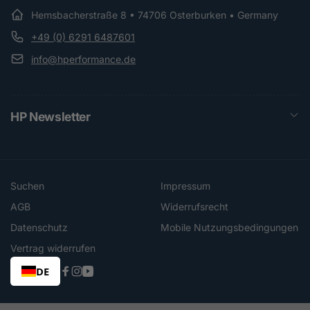
Hemsbacherstraße 8 • 74706 Osterburken • Germany
+49 (0) 6291 6487601
info@hperformance.de
HP Newsletter
Suchen
Impressum
AGB
Widerrufsrecht
Datenschutz
Mobile Nutzungsbedingungen
Vertrag widerrufen
DE
Facebook
Instagram
YouTube