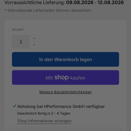
Vorraussichtliche Lieferung:
09.08.2026
-
12.08.2026
* Internationale Lieferzeiten können abweichen.
Anzahl
Erhöhe
die
Verringere
Menge
die
für
In den Warenkorb legen
Menge
Dichtung
für
für
Dichtung
Klappe
für
-
Klappe
8V4
-
Weitere Bezahlmöglichkeiten
827
8V4
705
827
Abholung bei
HPerformance GmbH
verfügbar
-
705
Gewöhnlich fertig in 2 - 4 Tagen
Original
-
Ersatzteil
Original
Shop-Informationen anzeigen
für
Ersatzteil