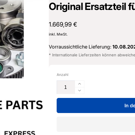
Original Ersatzteil 
Normaler
1.669,99 €
Preis
inkl. MwSt.
Vorraussichtliche Lieferung:
10.08.20
* Internationale Lieferzeiten können abweich
Anzahl
Erhöhe
die
Verringere
Menge
die
für
In d
Menge
Drehstromgenerator
für
-
Drehstromgenerator
06Q
-
903
06Q