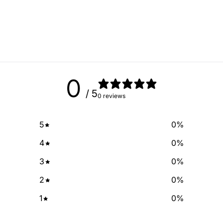
Sign up for our newslette
exclusive deals and discount
free of cha
No Spam, just add
Email
0
/ 5
0 reviews
SIGN ME 
5
0
%
NO, THAN
4
0
%
3
0
%
2
0
%
1
0
%