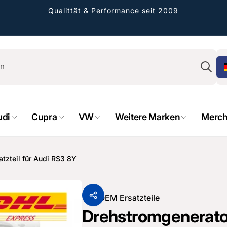
Qualittät & Performance seit 2009
Su
udi
Cupra
VW
Weitere Marken
Merch
rformance GmbH
holung verfügbar, gewöhnlich fertig in 2
tzteil für Audi RS3 8Y
4 tagen
cher Straße 8
sterburken
Von
OEM Ersatzteile
land
Drehstromgenerator
16487601