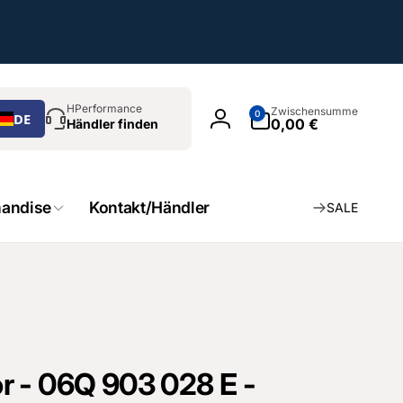
chen
0
HPerformance
Zwischensumme
0
DE
Artikel
0,00 €
Händler finden
Einloggen
andise
Kontakt/Händler
SALE
 - 06Q 903 028 E -