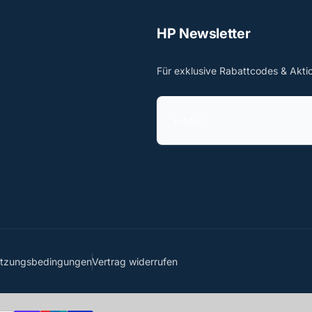
HP Newsletter
Für exklusive Rabattcodes & Akti
E
-
M
a
i
l
utzungsbedingungen
Vertrag widerrufen