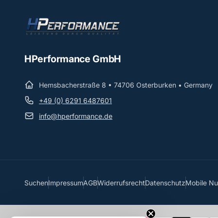
HPerformance GmbH
Hemsbacherstraße 8 • 74706 Osterburken • Germany
+49 (0) 6291 6487601
info@hperformance.de
Suchen
Impressum
AGB
Widerrufsrecht
Datenschutz
Mobile N