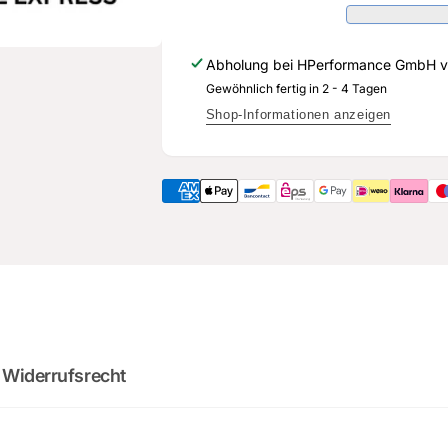
028
903
E
028
-
E
Abholung bei
HPerformance GmbH
v
Original
-
Ersatzteil
Gewöhnlich fertig in 2 - 4 Tagen
Original
für
Ersatzteil
Shop-Informationen anzeigen
Audi
für
RS3
Audi
8Y
RS3
8Y
2
:
Cou
0
02
:
0
minutes
sec
 Widerrufsrecht
DO YOU WANT 
DEALS AND D