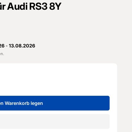
für Audi RS3 8Y
26
-
13.08.2026
en.
en Warenkorb legen