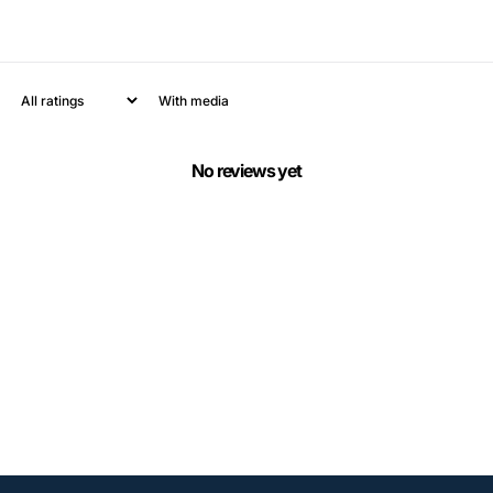
With media
No reviews yet