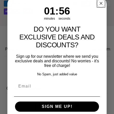
RS3
8Y
1
:
Countdown ends in:
56
01
:
56
minutes
seconds
DO YOU WANT
EXCLUSIVE DEALS AND
DISCOUNTS?
Produktbeschreibung
Wichtige Hinweise zum Widerruf
Sign up for our newsletter where we send you
exclusive deals and discounts! No worries - it's
free of charge!
No Spam, just added value
Email
Customer reviews
0
SIGN ME UP!
/ 5
0 reviews