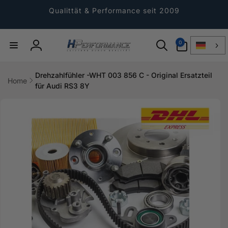
Direkt
zum
Qualittät & Performance seit 2009
Inhalt
0
0
Artikel
Einloggen
Drehzahlfühler -WHT 003 856 C - Original Ersatzteil
Home
für Audi RS3 8Y
ktinformationen
gen