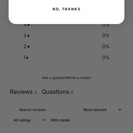
NO, THANKS
5
0
%
4
0
%
3
0
%
2
0
%
1
0
%
Ask a question
Write a review
Reviews
Questions
0
0
With media