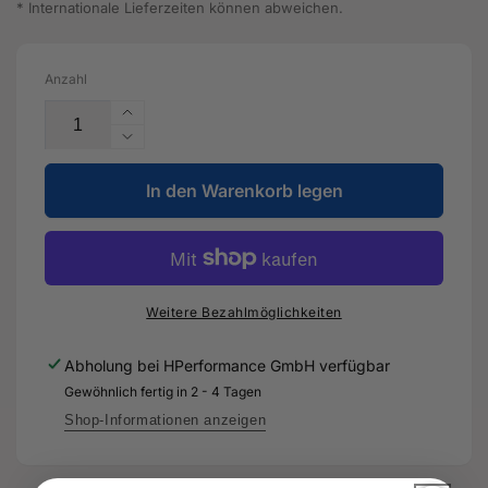
* Internationale Lieferzeiten können abweichen.
Anzahl
Erhöhe
die
Verringere
Menge
die
für
In den Warenkorb legen
Menge
Drehzahlfühler
für
-
Drehzahlfühler
WHT
-
003
WHT
856
003
Weitere Bezahlmöglichkeiten
C
856
-
C
Abholung bei
HPerformance GmbH
verfügbar
Original
-
Gewöhnlich fertig in 2 - 4 Tagen
Ersatzteil
Original
für
Ersatzteil
Shop-Informationen anzeigen
Audi
für
RS3
Audi
8Y