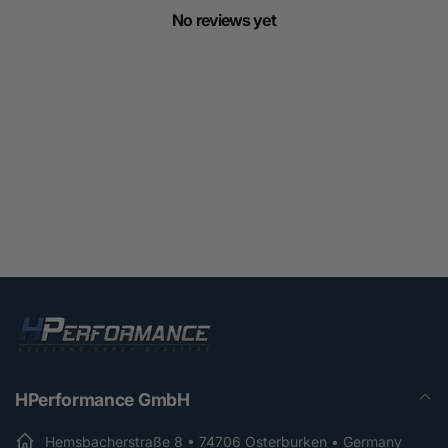
No reviews yet
HPerformance GmbH
Hemsbacherstraße 8 • 74706 Osterburken • Germany