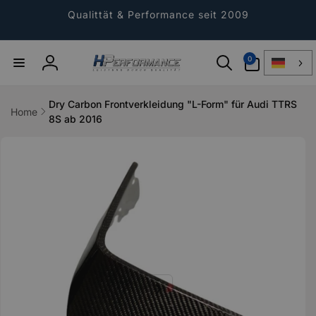
Direkt
zum
Qualittät & Performance seit 2009
Inhalt
0
0
Artikel
Einloggen
Dry Carbon Frontverkleidung "L-Form" für Audi TTRS
Home
8S ab 2016
ktinformationen
gen