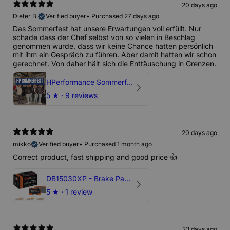
20 days ago
Dieter B.
Verified buyer
•
Purchased 27 days ago
Das Sommerfest hat unsere Erwartungen voll erfüllt. Nur
schade dass der Chef selbst von so vielen in Beschlag
genommen wurde, dass wir keine Chance hatten persönlich
mit ihm ein Gespräch zu führen. Aber damit hatten wir schon
gerechnet. Von daher hält sich die Enttäuschung in Grenzen.
HPerformance Sommerfest 2026
5
★ ·
9 reviews
20 days ago
mikko
Verified buyer
•
Purchased 1 month ago
Correct product, fast shipping and good price 👍
DB15030XP - Brake Pads Xtreme Performance | Front Axle
5
★ ·
1 review
23 days ago