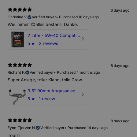
6 days ago
Christine V.
Verified buyer
•
Purchased 16 days ago
Wie immer, 😊alles bestens. Danke.
2 Liter - 5W-40 Competition 300V Motul Motoröl
5
★ ·
2 reviews
8 days ago
Richard F.
Verified buyer
•
Purchased 4 months ago
Super Anlage, toller Klang, tolle Crew.
3,5" 90mm Abgasanlage AUDI RSQ3 DNWA 2.5 TFSI
5
★ ·
1 review
8 days ago
Fynn-Tjorven H.
Verified buyer
•
Purchased 14 days ago
Top👍🏼