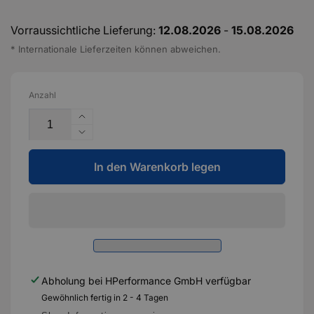
Vorraussichtliche Lieferung:
12.08.2026
-
15.08.2026
* Internationale Lieferzeiten können abweichen.
Anzahl
Erhöhe
die
Verringere
Menge
die
für
In den Warenkorb legen
Menge
Dry
für
Carbon
Dry
Frontverkleidung
Carbon
&quot;L-
Frontverkleidung
Form&quot;
&quot;L-
für
Form&quot;
Audi
für
Abholung bei
HPerformance GmbH
verfügbar
TTRS
Audi
8S
Gewöhnlich fertig in 2 - 4 Tagen
TTRS
ab