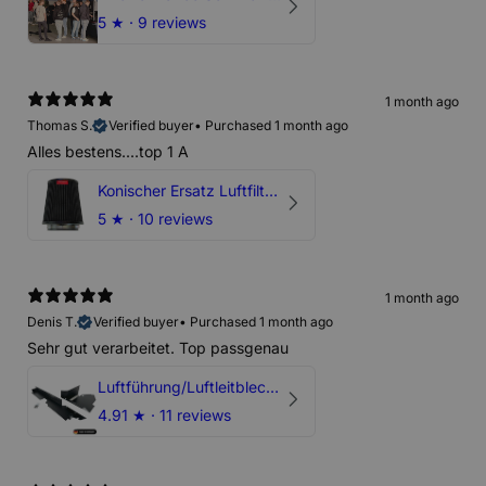
5
★ ·
9 reviews
1 month ago
Thomas S.
Verified buyer
•
Purchased 1 month ago
Alles bestens....top 1 A
Konischer Ersatz Luftfilter Pilz - 4" & 5" Offene Ansaugung
5
★ ·
10 reviews
1 month ago
Denis T.
Verified buyer
•
Purchased 1 month ago
Sehr gut verarbeitet. Top passgenau
Luftführung/Luftleitblech 5" 125mm offene Ansaugung HPerformance
4.91
★ ·
11 reviews