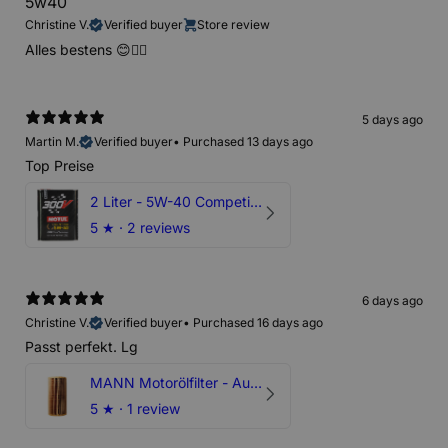
5w40
Christine V.
Verified buyer
Store review
Alles bestens 😊👍🏻
5 days ago
Martin M.
Verified buyer
•
Purchased 13 days ago
Top Preise
2 Liter - 5W-40 Competition 300V Motul Motoröl
5
★ ·
2 reviews
6 days ago
Christine V.
Verified buyer
•
Purchased 16 days ago
Passt perfekt. Lg
MANN Motorölfilter - Audi RS3 TTRS RSQ3 VZ5 - DAZ DNW
5
★ ·
1 review