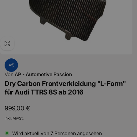
Von
AP - Automotive Passion
Dry Carbon Frontverkleidung "L-Form"
für Audi TTRS 8S ab 2016
Normaler
999,00 €
Preis
inkl. MwSt.
Wird aktuell von
7
Personen angesehen