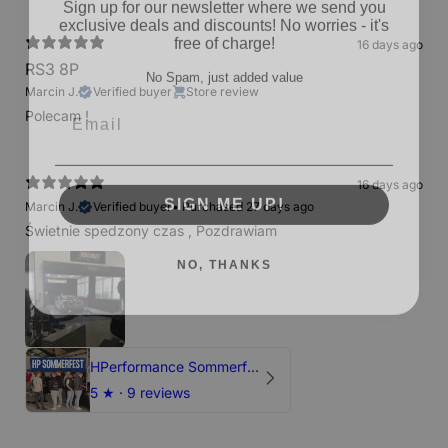
exclusive deals and discounts! No worries - it's
free of charge!
16 days ago
No Spam, just added value
RS3 8P
Email
Marcin J.
Verified buyer
Store review
Polecam !
SIGN ME UP!
16 days ago
Marcin J.
Verified buyer
•
Purchased 27 days ago
Świetnie spedzony czas , Pozdrawiam
NO, THANKS
HPerformance Sommerfest 2026
5
★ ·
9 reviews