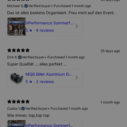
Michael G.
Verified buyer
•
Purchased 1 month ago
Das ist alles bestens Organisiert. Freu mich auf den Event.
HPerformance Sommerfest 2026
5
★ ·
9 reviews
25 days ago
Dirk K.
Verified buyer
•
Purchased 1 month ago
Super Qualität ... alles perfekt ...
MQB Billet Aluminium Einsatz Drehmomentstütze - DOGBONE für Audi RS3, TTRS, RSQ3
5
★ ·
2 reviews
1 month ago
Csaba V.
Verified buyer
•
Purchased 1 month ago
Wie immer, top,top top
HPerformance Sommerfest 2026