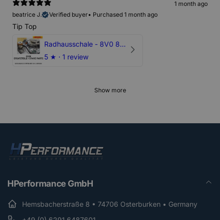
1 month ago
beatrice J.
Verified buyer
•
Purchased 1 month ago
Tip Top
Radhausschale - 8V0 821 191 C - Original Ersatzteil für Audi RS3 Sportback
5
★ ·
1 review
Show more
HPerformance GmbH
Hemsbacherstraße 8 • 74706 Osterburken • Germany
+49 (0) 6291 6487601