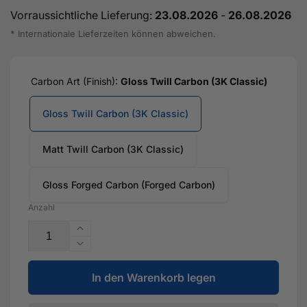
Vorraussichtliche Lieferung:
23.08.2026
-
26.08.2026
* Internationale Lieferzeiten können abweichen.
Carbon Art (Finish):
Gloss Twill Carbon (3K Classic)
Gloss Twill Carbon (3K Classic)
Matt Twill Carbon (3K Classic)
Gloss Forged Carbon (Forged Carbon)
Anzahl
Erhöhe
die
Verringere
Menge
die
für
In den Warenkorb legen
Menge
Dry
für
Carbon