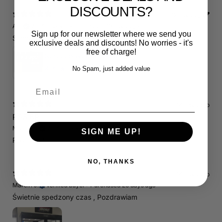
DISCOUNTS?
12 days ago
A.E.
Verified buyer
•
Purchased 19 days ago
Sign up for our newsletter where we send you
Schnelle Lieferung. Alles wie beschrieben. Top.
exclusive deals and discounts! No worries - it's
free of charge!
Servicepaket / Inspektionspaket 1 mit Motul 300V 5W40 - 5W50 für alle 2.5 TFSI Modelle
4.71
★ ·
7 reviews
No Spam, just added value
Email
14 days ago
RS3 8P
Marcin J.
Verified buyer
Store review
SIGN ME UP!
Polecam !
NO, THANKS
14 days ago
Marcin J.
Verified buyer
•
Purchased 26 days ago
Świetnie spedzony czas , Pozdrawiam