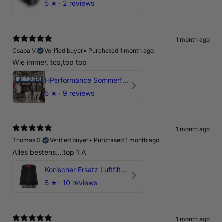
5
★ ·
2 reviews
1 month ago
Csaba V.
Verified buyer
•
Purchased 1 month ago
Wie immer, top,top top
HPerformance Sommerfest 2026
5
★ ·
9 reviews
1 month ago
Thomas S.
Verified buyer
•
Purchased 1 month ago
Alles bestens....top 1 A
Konischer Ersatz Luftfilter Pilz - 4" & 5" Offene Ansaugung
5
★ ·
10 reviews
1 month ago