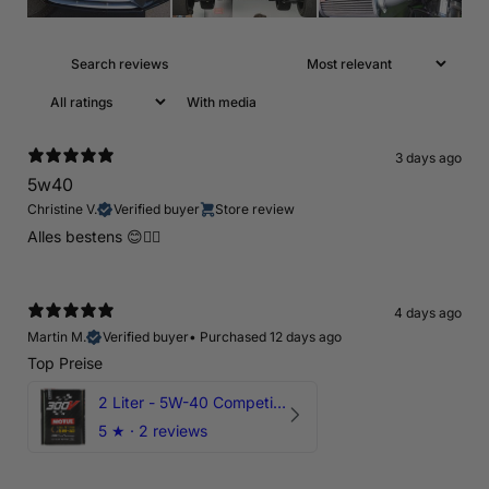
With media
3 days ago
5w40
Christine V.
Verified buyer
Store review
Alles bestens 😊👍🏻
4 days ago
Martin M.
Verified buyer
•
Purchased 12 days ago
Top Preise
2 Liter - 5W-40 Competition 300V Motul Motoröl
5
★ ·
2 reviews