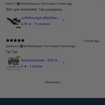
Denis T.
Verified buyer
•
Purchased 1 month ago
Sehr gut verarbeitet. Top passgenau
Luftführung/Luftleitblech 5" 125mm offene Ansaugung HPerformance
4.91
★ ·
11 reviews
1 month ago
beatrice J.
Verified buyer
•
Purchased 1 month ago
Tip Top
Radhausschale - 8V0 821 191 C - Original Ersatzteil für Audi RS3 Sportback
5
★ ·
1 review
Show more