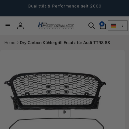
Direkt
zum
Qualittät & Performance seit 2009
Inhalt
0
0
Artikel
Einloggen
Home
Dry Carbon Kühlergrill Ersatz für Audi TTRS 8S
ktinformationen
gen