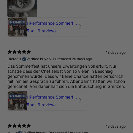
HPerformance Sommerfest 2026
5
★ ·
9 reviews
18 days ago
Dieter B.
Verified buyer
•
Purchased 26 days ago
Das Sommerfest hat unsere Erwartungen voll erfüllt. Nur
schade dass der Chef selbst von so vielen in Beschlag
genommen wurde, dass wir keine Chance hatten persönlich
mit ihm ein Gespräch zu führen. Aber damit hatten wir schon
gerechnet. Von daher hält sich die Enttäuschung in Grenzen.
HPerformance Sommerfest 2026
5
★ ·
9 reviews
18 days ago
mikko
Verified buyer
•
Purchased 1 month ago