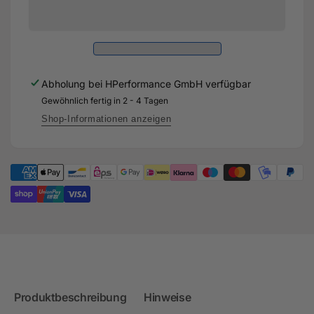
Dry
Kühlergrill
Carbon
Ersatz
Kühlergrill
für
Ersatz
Audi
für
TTRS
Audi
Abholung bei
HPerformance GmbH
verfügbar
8S
TTRS
Gewöhnlich fertig in 2 - 4 Tagen
8S
Shop-Informationen anzeigen
Produktbeschreibung
Hinweise