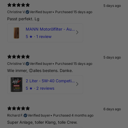
5 days ago
Christine V.
Verified buyer
•
Purchased 15 days ago
Passt perfekt. Lg
MANN Motorölfilter - Audi RS3 TTRS RSQ3 VZ5 - DAZ DNW
5
★ ·
1 review
5 days ago
Christine V.
Verified buyer
•
Purchased 15 days ago
Wie immer, 😊alles bestens. Danke.
2 Liter - 5W-40 Competition 300V Motul Motoröl
5
★ ·
2 reviews
6 days ago
Richard F.
Verified buyer
•
Purchased 4 months ago
Super Anlage, toller Klang, tolle Crew.