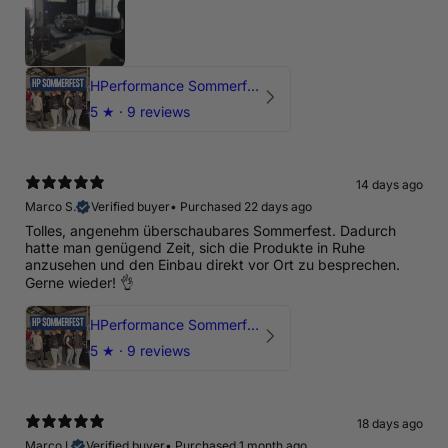
HPerformance Sommerfest 2026
5
★ ·
9 reviews
14 days ago
Marco S.
Verified buyer
•
Purchased 22 days ago
Tolles, angenehm überschaubares Sommerfest. Dadurch
hatte man genügend Zeit, sich die Produkte in Ruhe
anzusehen und den Einbau direkt vor Ort zu besprechen.
Gerne wieder! 👌
HPerformance Sommerfest 2026
5
★ ·
9 reviews
18 days ago
Marco I.
Verified buyer
•
Purchased 1 month ago