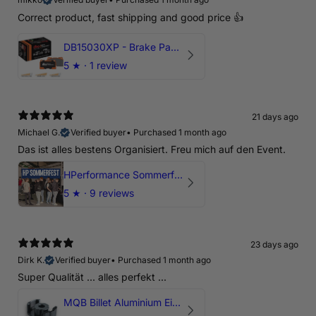
Correct product, fast shipping and good price 👍
DB15030XP - Brake Pads Xtreme Performance | Front Axle
5
★ ·
1 review
21 days ago
Michael G.
Verified buyer
•
Purchased 1 month ago
Das ist alles bestens Organisiert. Freu mich auf den Event.
HPerformance Sommerfest 2026
5
★ ·
9 reviews
23 days ago
Dirk K.
Verified buyer
•
Purchased 1 month ago
Super Qualität ... alles perfekt ...
MQB Billet Aluminium Einsatz Drehmomentstütze - DOGBONE für Audi RS3, TTRS, RSQ3