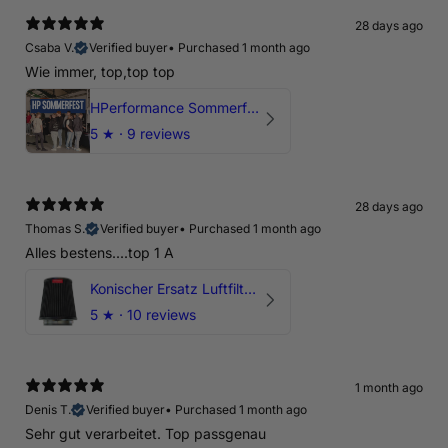
28 days ago
Csaba V.
Verified buyer
•
Purchased 1 month ago
Wie immer, top,top top
HPerformance Sommerfest 2026
5
★ ·
9 reviews
28 days ago
Thomas S.
Verified buyer
•
Purchased 1 month ago
Alles bestens....top 1 A
Konischer Ersatz Luftfilter Pilz - 4" & 5" Offene Ansaugung
5
★ ·
10 reviews
1 month ago
Denis T.
Verified buyer
•
Purchased 1 month ago
Sehr gut verarbeitet. Top passgenau