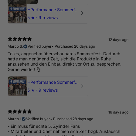
HPerformance Sommerfest 2026
5
★ ·
9 reviews
12 days ago
Marco S.
Verified buyer
•
Purchased 20 days ago
Tolles, angenehm überschaubares Sommerfest. Dadurch
hatte man genügend Zeit, sich die Produkte in Ruhe
anzusehen und den Einbau direkt vor Ort zu besprechen.
Gerne wieder! 👌
HPerformance Sommerfest 2026
5
★ ·
9 reviews
16 days ago
Marco I.
Verified buyer
•
Purchased 28 days ago
- Ein muss für echte 5. Zylinder Fans
- Mitarbeiter und Chef nehmen sich Zeit bzgl. Austausch