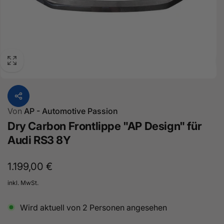
Von
AP - Automotive Passion
Dry Carbon Frontlippe "AP Design" für
Audi RS3 8Y
Normaler
1.199,00 €
Preis
inkl. MwSt.
Wird aktuell von
2
Personen angesehen