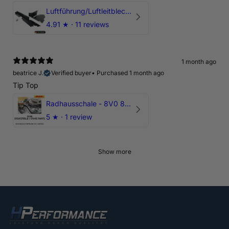
Luftführung/Luftleitblech 5" 125mm offene Ansaugung HPerformance
4.91
★ ·
11 reviews
1 month ago
beatrice J.
Verified buyer
•
Purchased 1 month ago
Tip Top
Radhausschale - 8V0 821 191 C - Original Ersatzteil für Audi RS3 Sportback
5
★ ·
1 review
Show more