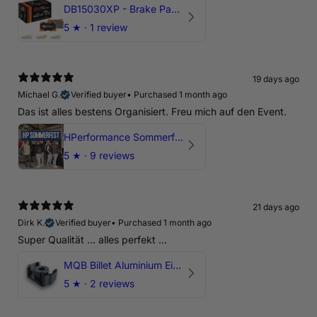
DB15030XP - Brake Pads Xtreme Performance | Front Axle
5
★ ·
1 review
19 days ago
Michael G.
Verified buyer
•
Purchased 1 month ago
Das ist alles bestens Organisiert. Freu mich auf den Event.
HPerformance Sommerfest 2026
5
★ ·
9 reviews
21 days ago
Dirk K.
Verified buyer
•
Purchased 1 month ago
Super Qualität ... alles perfekt ...
MQB Billet Aluminium Einsatz Drehmomentstütze - DOGBONE für Audi RS3, TTRS, RSQ3
5
★ ·
2 reviews