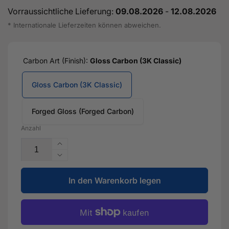
Vorraussichtliche Lieferung:
09.08.2026
-
12.08.2026
* Internationale Lieferzeiten können abweichen.
Carbon Art (Finish):
Gloss Carbon (3K Classic)
Gloss Carbon (3K Classic)
Forged Gloss (Forged Carbon)
Anzahl
Erhöhe
die
Verringere
Menge
die
für
In den Warenkorb legen
Menge
Dry
für
Carbon
Dry
Frontlippe
Carbon
&quot;AP
Frontlippe