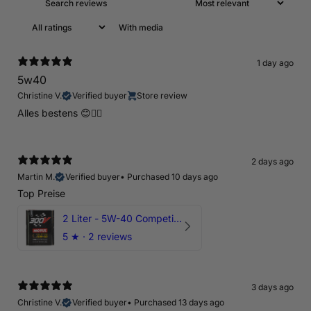
With media
1 day ago
5w40
Christine V.
Verified buyer
Store review
Alles bestens 😊👍🏻
2 days ago
Martin M.
Verified buyer
•
Purchased 10 days ago
Top Preise
2 Liter - 5W-40 Competition 300V Motul Motoröl
5
★ ·
2 reviews
3 days ago
Christine V.
Verified buyer
•
Purchased 13 days ago