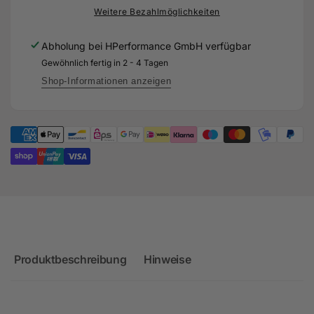
Design&quot;
&quot;AP
Weitere Bezahlmöglichkeiten
für
Design&quot;
Audi
für
Abholung bei
HPerformance GmbH
verfügbar
RS3
Audi
Gewöhnlich fertig in 2 - 4 Tagen
8Y
RS3
8Y
Shop-Informationen anzeigen
Produktbeschreibung
Hinweise