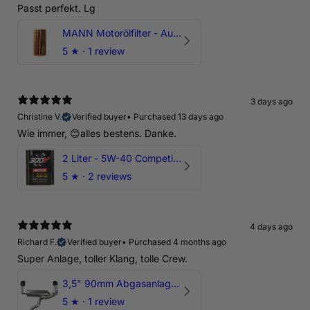
Passt perfekt. Lg
MANN Motorölfilter - Audi RS3 TTRS RSQ3 VZ5 - DAZ DNW
5
★ ·
1 review
3 days ago
Christine V.
Verified buyer
•
Purchased 13 days ago
Wie immer, 😊alles bestens. Danke.
2 Liter - 5W-40 Competition 300V Motul Motoröl
5
★ ·
2 reviews
4 days ago
Richard F.
Verified buyer
•
Purchased 4 months ago
Super Anlage, toller Klang, tolle Crew.
3,5" 90mm Abgasanlage AUDI RSQ3 DNWA 2.5 TFSI
5
★ ·
1 review