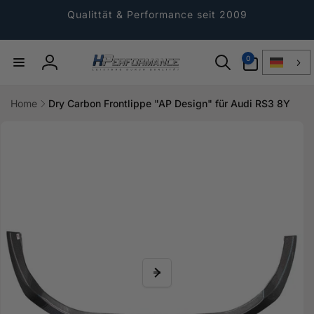
Direkt
zum
Qualittät & Performance seit 2009
Inhalt
0
0
Artikel
Einloggen
Home
Dry Carbon Frontlippe "AP Design" für Audi RS3 8Y
ktinformationen
gen