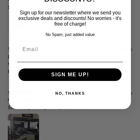
Schnelle Lieferung. Alles wie beschrieben. Top.
Sign up for our newsletter where we send you
Servicepaket / Inspektionspaket 1 mit Motul 300V 5W40 - 5W50 für alle 2.5 TFSI Modelle
exclusive deals and discounts! No worries - it's
free of charge!
4.71
★ ·
7 reviews
No Spam, just added value
Email
12 days ago
RS3 8P
Marcin J.
Verified buyer
Store review
Polecam !
SIGN ME UP!
12 days ago
NO, THANKS
Marcin J.
Verified buyer
•
Purchased 24 days ago
Świetnie spedzony czas , Pozdrawiam