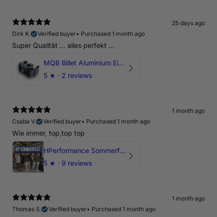
25 days ago
Dirk K.
Verified buyer
•
Purchased 1 month ago
Super Qualität ... alles perfekt ...
MQB Billet Aluminium Einsatz Drehmomentstütze - DOGBONE für Audi RS3, TTRS, RSQ3
5
★ ·
2 reviews
1 month ago
Csaba V.
Verified buyer
•
Purchased 1 month ago
Wie immer, top,top top
HPerformance Sommerfest 2026
5
★ ·
9 reviews
1 month ago
Thomas S.
Verified buyer
•
Purchased 1 month ago