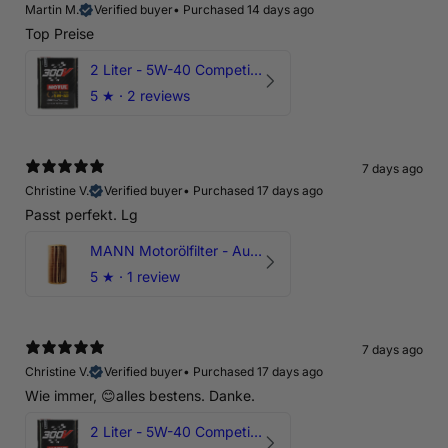
Martin M.
Verified buyer
•
Purchased 14 days ago
Top Preise
2 Liter - 5W-40 Competition 300V Motul Motoröl
5
★ ·
2 reviews
7 days ago
Christine V.
Verified buyer
•
Purchased 17 days ago
Passt perfekt. Lg
MANN Motorölfilter - Audi RS3 TTRS RSQ3 VZ5 - DAZ DNW
5
★ ·
1 review
7 days ago
Christine V.
Verified buyer
•
Purchased 17 days ago
Wie immer, 😊alles bestens. Danke.
2 Liter - 5W-40 Competition 300V Motul Motoröl