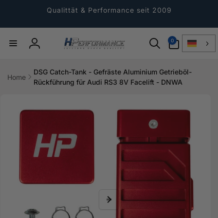
Direkt
zum
Qualittät & Performance seit 2009
Inhalt
0
0
Artikel
Einloggen
DSG Catch-Tank - Gefräste Aluminium Getrieböl-
Home
Rückführung für Audi RS3 8V Facelift - DNWA
ktinformationen
gen