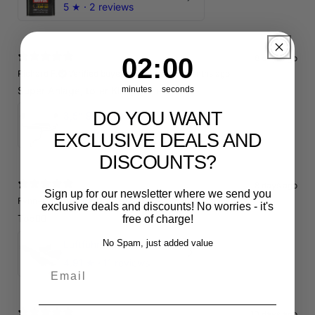
5
★ ·
2 reviews
1
:
Countdown ends in:
58
8 days ago
01
:
58
Richard F.
Verified buyer
•
Purchased 4 months ago
Super Anlage, toller Klang, tolle Crew.
minutes
seconds
DO YOU WANT
3,5" 90mm Abgasanlage AUDI RSQ3 DNWA 2.5 TFSI
5
★ ·
1 review
EXCLUSIVE DEALS AND
DISCOUNTS?
8 days ago
Sign up for our newsletter where we send you
Fynn-Tjorven H.
Verified buyer
•
Purchased 15 days ago
exclusive deals and discounts! No worries - it's
Top👍🏼
free of charge!
No Spam, just added value
Luftführung/Luftleitblech 5" 125mm offene Ansaugung HPerformance
4.91
★ ·
11 reviews
Email
10 days ago