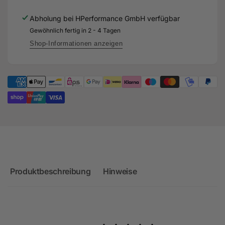
Gefräste
Getrieböl-
Aluminium
Abholung bei
HPerformance GmbH
verfügbar
Rückführung
Getrieböl-
für
Gewöhnlich fertig in 2 - 4 Tagen
Rückführung
Audi
für
Shop-Informationen anzeigen
RS3
Audi
8V
RS3
Facelift
8V
-
Facelift
DNWA
-
DNWA
Produktbeschreibung
Hinweise