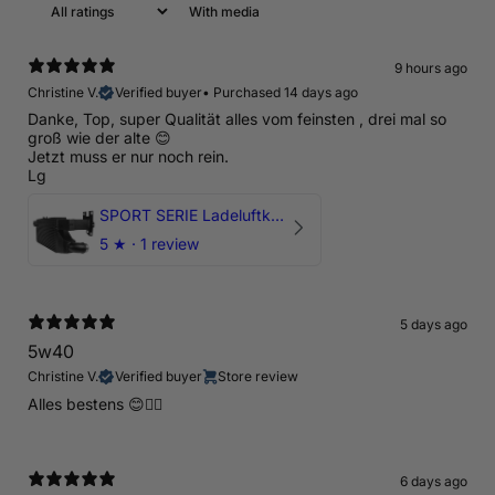
With media
9 hours ago
Christine V.
Verified buyer
•
Purchased 14 days ago
Danke, Top, super Qualität alles vom feinsten , drei mal so
groß wie der alte 😊
Jetzt muss er nur noch rein.
Lg
SPORT SERIE Ladeluftkühler mit TÜV für Audi RSQ3 F3 ab 2019 - DNWA
5
★ ·
1 review
5 days ago
5w40
Christine V.
Verified buyer
Store review
Alles bestens 😊👍🏻
6 days ago