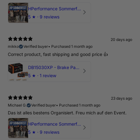
HPerformance Sommerfest 2026
5
★ ·
9 reviews
20 days ago
mikko
Verified buyer
•
Purchased 1 month ago
Correct product, fast shipping and good price 👍
DB15030XP - Brake Pads Xtreme Performance | Front Axle
5
★ ·
1 review
23 days ago
Michael G.
Verified buyer
•
Purchased 1 month ago
Das ist alles bestens Organisiert. Freu mich auf den Event.
HPerformance Sommerfest 2026
5
★ ·
9 reviews