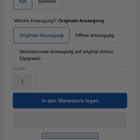
Rot
Schwarz
Welche Ansaugung?:
Originale Ansaugung
Originale Ansaugung
Offene Ansaugung
Geschlossene Ansaugung auf original Airbox
(Upgrade)
Anzahl
Erhöhe
die
Verringere
Menge
die
für
In den Warenkorb legen
Menge
DSG
für
Catch-
DSG
Tank
Catch-
-
Tank
Gefräste
-
Aluminium