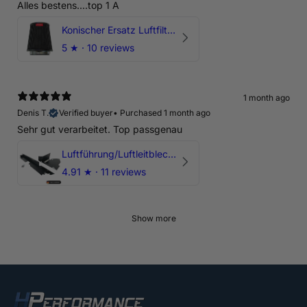
Alles bestens....top 1 A
Konischer Ersatz Luftfilter Pilz - 4" & 5" Offene Ansaugung
5
★ ·
10 reviews
1 month ago
Denis T.
Verified buyer
•
Purchased 1 month ago
Sehr gut verarbeitet. Top passgenau
Luftführung/Luftleitblech 5" 125mm offene Ansaugung HPerformance
4.91
★ ·
11 reviews
Show more