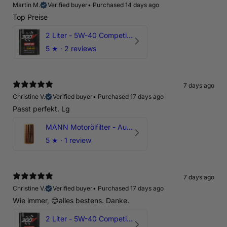
Martin M.
Verified buyer
•
Purchased 14 days ago
Top Preise
2 Liter - 5W-40 Competition 300V Motul Motoröl
5
★ ·
2 reviews
7 days ago
Christine V.
Verified buyer
•
Purchased 17 days ago
Passt perfekt. Lg
MANN Motorölfilter - Audi RS3 TTRS RSQ3 VZ5 - DAZ DNW
5
★ ·
1 review
7 days ago
Christine V.
Verified buyer
•
Purchased 17 days ago
Wie immer, 😊alles bestens. Danke.
2 Liter - 5W-40 Competition 300V Motul Motoröl