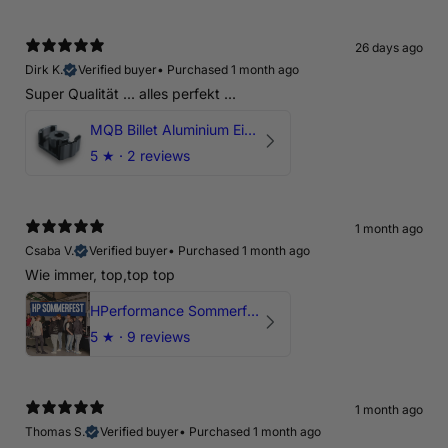
26 days ago
Dirk K.
Verified buyer
•
Purchased 1 month ago
Super Qualität ... alles perfekt ...
MQB Billet Aluminium Einsatz Drehmomentstütze - DOGBONE für Audi RS3, TTRS, RSQ3
5
★ ·
2 reviews
1 month ago
Csaba V.
Verified buyer
•
Purchased 1 month ago
Wie immer, top,top top
HPerformance Sommerfest 2026
5
★ ·
9 reviews
1 month ago
Thomas S.
Verified buyer
•
Purchased 1 month ago