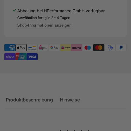
Gefräste
Getrieböl-
Aluminium
Abholung bei
HPerformance GmbH
verfügbar
Rückführung
Getrieböl-
für
Gewöhnlich fertig in 2 - 4 Tagen
Rückführung
Audi
für
Shop-Informationen anzeigen
TTRS
Audi
8S
TTRS
-
8S
DAZA
-
DAZA
Produktbeschreibung
Hinweise