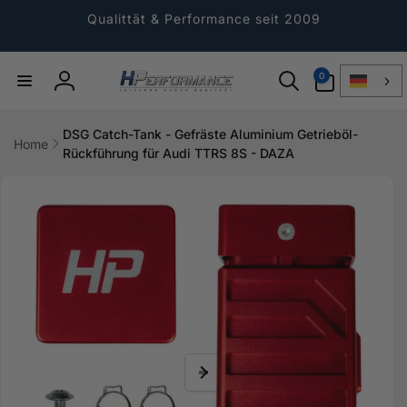
Direkt
zum
Qualittät & Performance seit 2009
Inhalt
0
0
Artikel
Einloggen
DSG Catch-Tank - Gefräste Aluminium Getrieböl-
Home
Rückführung für Audi TTRS 8S - DAZA
ktinformationen
gen