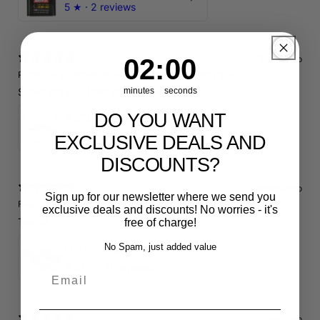
5
★ ·
2 reviews
1
:
Countdown ends in:
58
8 days ago
01
:
58
Richard F.
Verified buyer
•
Purchased 4 months ago
Super Anlage, toller Klang, tolle Crew.
minutes
seconds
DO YOU WANT
3,5" 90mm Abgasanlage AUDI RSQ3 DNWA 2.5 TFSI
5
★ ·
1 review
EXCLUSIVE DEALS AND
DISCOUNTS?
9 days ago
Sign up for our newsletter where we send you
Fynn-Tjorven H.
Verified buyer
•
Purchased 15 days ago
exclusive deals and discounts! No worries - it's
Top👍🏼
free of charge!
No Spam, just added value
Luftführung/Luftleitblech 5" 125mm offene Ansaugung HPerformance
4.91
★ ·
11 reviews
Email
11 days ago