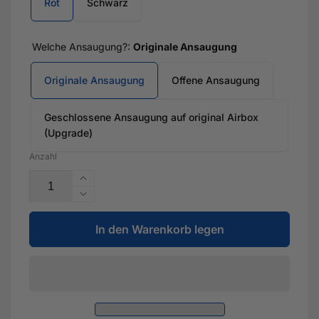
Rot
Schwarz
Welche Ansaugung?:
Originale Ansaugung
Originale Ansaugung
Offene Ansaugung
Geschlossene Ansaugung auf original Airbox
(Upgrade)
Anzahl
Erhöhe
die
Verringere
Menge
die
für
In den Warenkorb legen
Menge
DSG
für
Catch-
DSG
Tank
Catch-
-
Tank
Gefräste
-
Aluminium