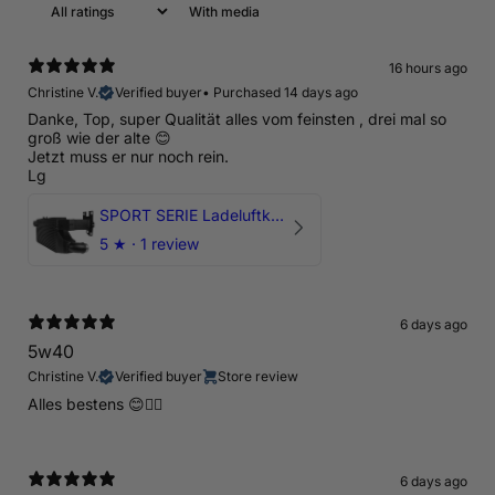
With media
16 hours ago
Christine V.
Verified buyer
•
Purchased 14 days ago
Danke, Top, super Qualität alles vom feinsten , drei mal so
groß wie der alte 😊
Jetzt muss er nur noch rein.
Lg
SPORT SERIE Ladeluftkühler mit TÜV für Audi RSQ3 F3 ab 2019 - DNWA
5
★ ·
1 review
6 days ago
5w40
Christine V.
Verified buyer
Store review
Alles bestens 😊👍🏻
6 days ago