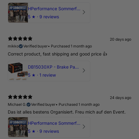
HPerformance Sommerfest 2026
5
★ ·
9 reviews
20 days ago
mikko
Verified buyer
•
Purchased 1 month ago
Correct product, fast shipping and good price 👍
DB15030XP - Brake Pads Xtreme Performance | Front Axle
5
★ ·
1 review
24 days ago
Michael G.
Verified buyer
•
Purchased 1 month ago
Das ist alles bestens Organisiert. Freu mich auf den Event.
HPerformance Sommerfest 2026
5
★ ·
9 reviews