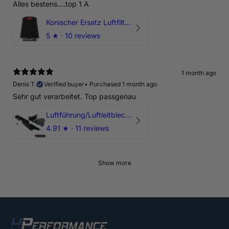
Alles bestens....top 1 A
Konischer Ersatz Luftfilter Pilz - 4" & 5" Offene Ansaugung
5
★ ·
10 reviews
1 month ago
Denis T.
Verified buyer
•
Purchased 1 month ago
Sehr gut verarbeitet. Top passgenau
Luftführung/Luftleitblech 5" 125mm offene Ansaugung HPerformance
4.91
★ ·
11 reviews
Show more